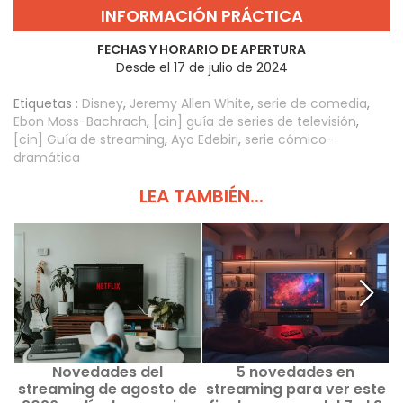
INFORMACIÓN PRÁCTICA
FECHAS Y HORARIO DE APERTURA
Desde el 17 de julio de 2024
Etiquetas :
Disney
,
Jeremy Allen White
,
serie de comedia
,
Ebon Moss-Bachrach
,
[cin] guía de series de televisión
,
[cin] Guía de streaming
,
Ayo Edebiri
,
serie cómico-
dramática
LEA TAMBIÉN...
Novedades del
5 novedades en
D
streaming de agosto de
streaming para ver este