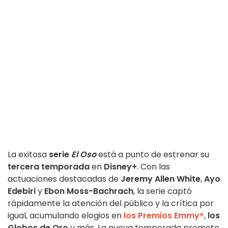
La exitosa
serie
El Oso
está a punto de estrenar su
tercera temporada
en
Disney+
. Con las
actuaciones destacadas de
Jeremy Allen White
,
Ayo
Edebiri
y
Ebon Moss-Bachrach
, la serie captó
rápidamente la atención del público y la crítica por
igual, acumulando elogios en
los Premios Emmy®
,
los
Globos de Oro
y más. La nueva temporada promete