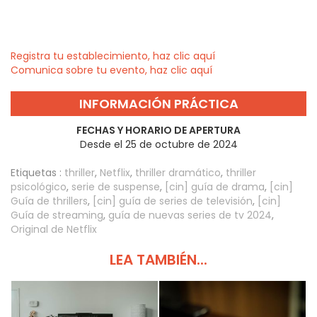
Registra tu establecimiento, haz clic aquí
Comunica sobre tu evento, haz clic aquí
INFORMACIÓN PRÁCTICA
FECHAS Y HORARIO DE APERTURA
Desde el 25 de octubre de 2024
Etiquetas :
thriller
,
Netflix
,
thriller dramático
,
thriller
psicológico
,
serie de suspense
,
[cin] guía de drama
,
[cin]
Guía de thrillers
,
[cin] guía de series de televisión
,
[cin]
Guía de streaming
,
guía de nuevas series de tv 2024
,
Original de Netflix
LEA TAMBIÉN...