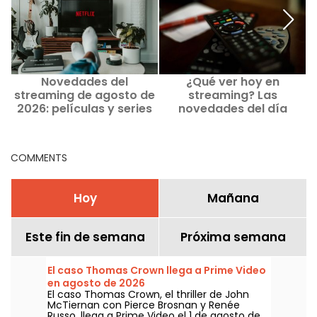
Novedades del
¿Qué ver hoy en
streaming de agosto de
streaming? Las
2026: películas y series
novedades del día
para ver en Netflix,
Disney+ y Prime Video
COMMENTS
Hoy
Mañana
Este fin de semana
Próxima semana
El caso Thomas Crown llega a Prime Video
en agosto de 2026
El caso Thomas Crown, el thriller de John
McTiernan con Pierce Brosnan y Renée
Russo, llega a Prime Video el 1 de agosto de