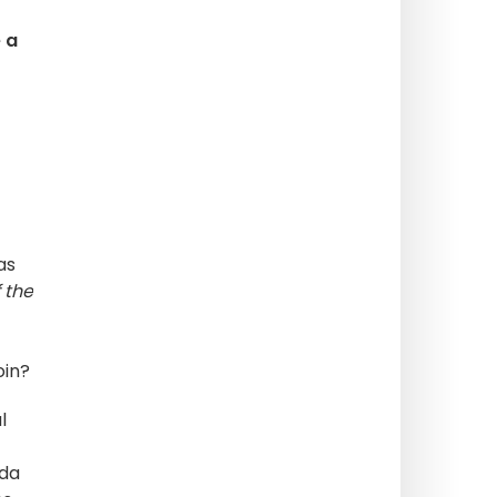
 a
as
f the
oin?
l
ada