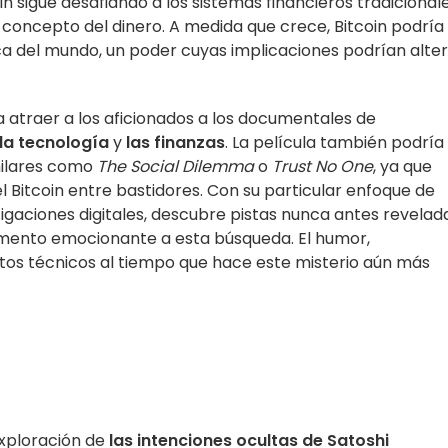
in sigue desafiando a los sistemas financieros tradicionale
 concepto del dinero. A medida que crece, Bitcoin podría
a del mundo, un poder cuyas implicaciones podrían alte
 atraer a los aficionados a los documentales de
la tecnología
y
las finanzas
. La película también podría
milares como
The Social Dilemma
o
Trust No One
, ya que
 Bitcoin entre bastidores. Con su particular enfoque de
tigaciones digitales, descubre pistas nunca antes revelad
lemento emocionante a esta búsqueda. El humor,
ectos técnicos al tiempo que hace este misterio aún más
xploración de
las intenciones ocultas de Satoshi