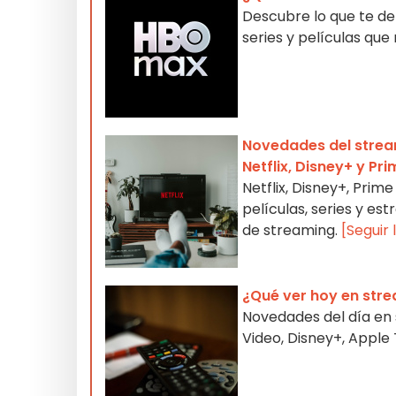
Descubre lo que te d
series y películas qu
Novedades del stream
Netflix, Disney+ y Pr
Netflix, Disney+, Pri
películas, series y e
de streaming.
[Seguir
¿Qué ver hoy en str
Novedades del día en s
Video, Disney+, Appl