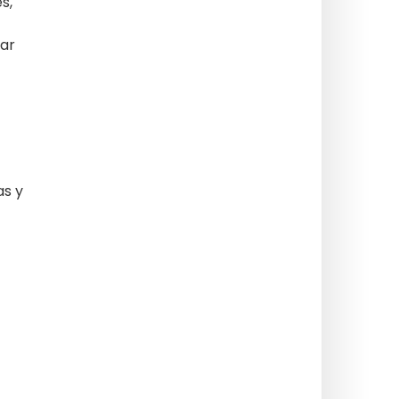
s,
rar
as y