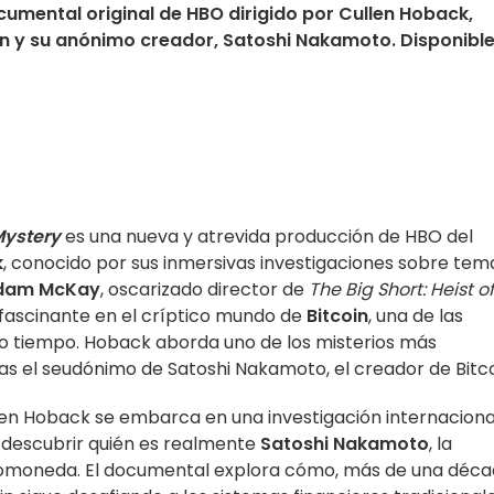
ocumental original de HBO dirigido por Cullen Hoback,
in y su anónimo creador, Satoshi Nakamoto. Disponible
Mystery
es una nueva y atrevida producción de HBO del
k
, conocido por sus inmersivas investigaciones sobre tem
dam McKay
, oscarizado director de
The Big Short: Heist o
 fascinante en el críptico mundo de
Bitcoin
, una de las
ro tiempo. Hoback aborda uno de los misterios más
ras el seudónimo de Satoshi Nakamoto, el creador de Bitc
llen Hoback se embarca en una investigación internaciona
 descubrir quién es realmente
Satoshi Nakamoto
, la
ptomoneda. El documental explora cómo, más de una déc