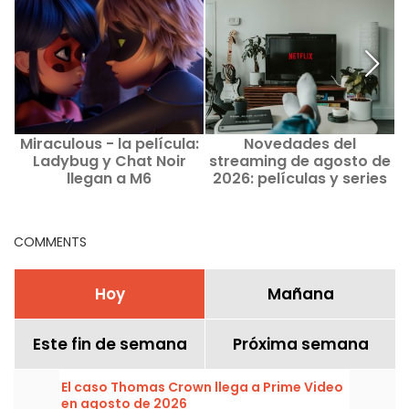
Miraculous - la película:
Novedades del
E
Ladybug y Chat Noir
streaming de agosto de
llegan a M6
2026: películas y series
b
para ver en Netflix,
Disney+ y Prime Video
COMMENTS
Hoy
Mañana
Este fin de semana
Próxima semana
El caso Thomas Crown llega a Prime Video
en agosto de 2026