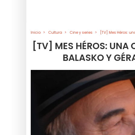
Inicio
Cultura
Cine y series
[TV] Mes Héros: un
[TV] MES HÉROS: UNA 
BALASKO Y GÉR