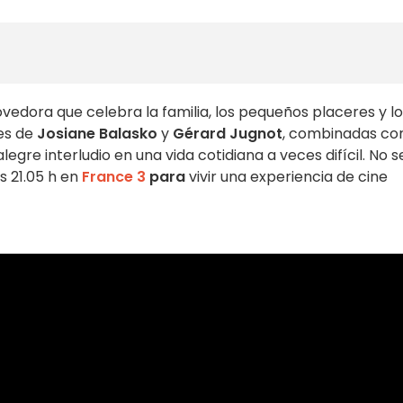
dora que celebra la familia, los pequeños placeres y lo
es de
Josiane Balasko
y
Gérard Jugnot
, combinadas co
alegre interludio en una vida cotidiana a veces difícil. No s
s 21.05 h en
France 3
para
vivir una experiencia de cine