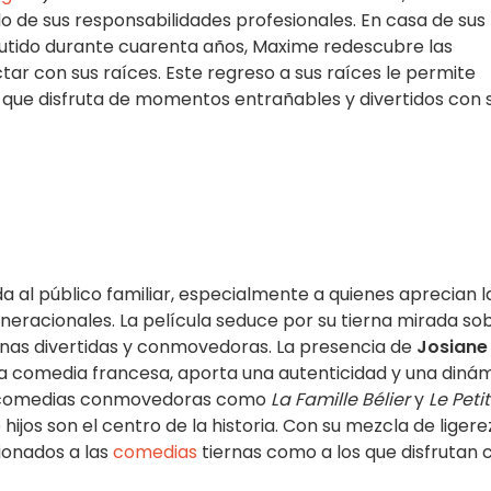
o de sus responsabilidades profesionales. En casa de sus
cutido durante cuarenta años, Maxime redescubre las
ctar con sus raíces. Este regreso a sus raíces le permite
o que disfruta de momentos entrañables y divertidos con 
da al público familiar, especialmente a quienes aprecian l
eneracionales. La película seduce por su tierna mirada so
scenas divertidas y conmovedoras. La presencia de
Josiane
 la comedia francesa, aporta una autenticidad y una diná
a a comedias conmovedoras como
La Famille Bélier
y
Le Petit
hijos son el centro de la historia. Con su mezcla de ligere
cionados a las
comedias
tiernas como a los que disfrutan 