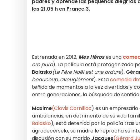
padres y aprende las pequeñas alegrías de
las 21.05 h en France 3.
Estrenada en 2012,
Mes Héros
es una
comedi
oro puro
). La película está protagonizada p
Balasko
(Le Père Noël est une ordure
),
Géra
beaucoup, aveuglément
). Esta
comedia dr
teñida de momentos a la vez divertidos y co
entre generaciones, la búsqueda de sentido 
Maxime
(Clovis Cornillac
) es un empresario
ambulancias, en detrimento de su vida fami
Balasko
), está detenida por la policía tras 
agradecérselo, su madre le reprocha su inte
discusión con su marido
Jacques
(Gérard J