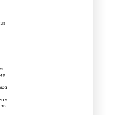
sus
as
bre
mica
za y
con