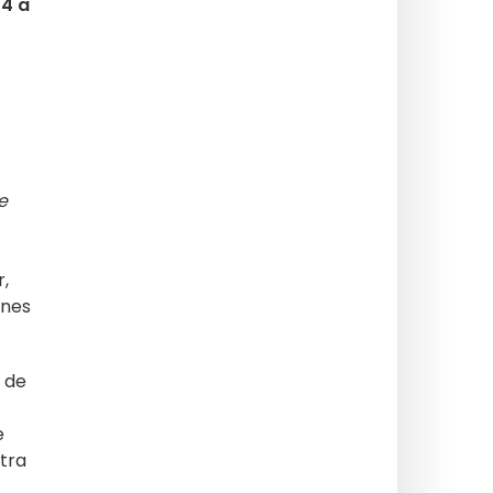
24 a
e
r,
ones
 de
e
otra