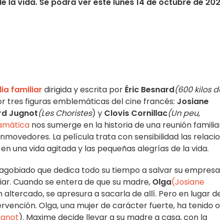
 la vida. Se podrá ver este lunes 14 de octubre de 20
a familiar
dirigida y escrita por
Éric Besnard
(600 kilos d
or tres figuras emblemáticas del cine francés:
Josiane
rd Jugnot
(Les Choristes
) y
Clovis Cornillac
(Un peu,
amática
nos sumerge en la historia de una reunión familia
nmovedores. La película trata con sensibilidad las relaci
en una vida agitada y las pequeñas alegrías de la vida.
 agobiado que dedica todo su tiempo a salvar su empresa
liar. Cuando se entera de que su madre,
Olga
(Josiane
un altercado, se apresura a sacarla de allí. Pero en lugar d
rvención. Olga, una mujer de carácter fuerte, ha tenido 
ugnot
). Maxime decide llevar a su madre a casa, con la