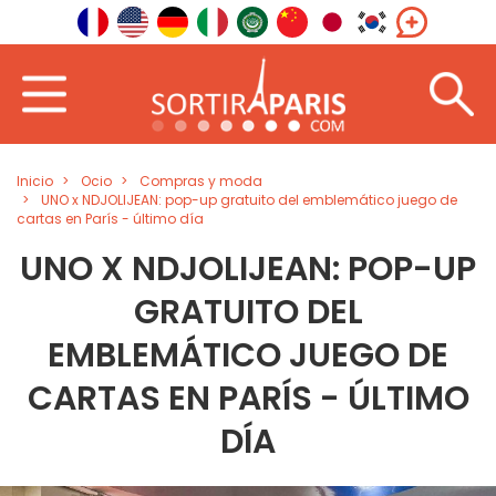
Inicio
Ocio
Compras y moda
UNO x NDJOLIJEAN: pop-up gratuito del emblemático juego de
cartas en París - último día
UNO X NDJOLIJEAN: POP-UP
GRATUITO DEL
EMBLEMÁTICO JUEGO DE
CARTAS EN PARÍS - ÚLTIMO
DÍA