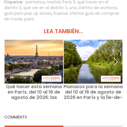
Etiquetas :
pantanos
,
mattel
,
París 3
,
qué hacer en el
distrito 3
,
qué ver en el distrito 3
,
uno
,
Distrito de archivos
,
guía para pop up stores
,
buenas ofertas guía de compras
de moda
,
parís
LEA TAMBIÉN...
Qué hacer esta semana
Planazos para la semana
en París, del 10 al 16 de
del 10 al 16 de agosto de
agosto de 2026: las
2026 en París y la Île-de-
salidas imprescindibles
France
d
COMMENTS