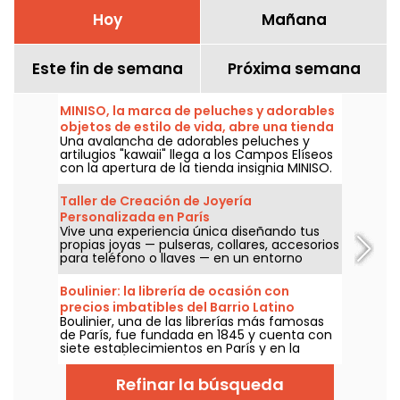
Hoy
Mañana
Este fin de semana
Próxima semana
MINISO, la marca de peluches y adorables
objetos de estilo de vida, abre una tienda
Una avalancha de adorables peluches y
en los Campos Elíseos
artilugios "kawaii" llega a los Campos Elíseos
con la apertura de la tienda insignia MINISO.
La tienda más grande de la marca de estilo
de vida invita a los fans de los peluches y a
Taller de Creación de Joyería
los coleccionistas empedernidos a
Personalizada en París
(re)descubrir sus irresistibles productos, a
Vive una experiencia única diseñando tus
través de una amplia gama de universos y
propias joyas — pulseras, collares, accesorios
colaboraciones. Inauguración este sábado
para teléfono o llaves — en un entorno
22 de junio de 2024.
inspirado en el estilo Kawaii. Ubicado cerca
del Arco de Triunfo y de los Campos Elíseos,
Boulinier: la librería de ocasión con
My Nice Bracelet es un taller boutique
precios imbatibles del Barrio Latino
perfecto para crear un recuerdo original de
Boulinier, una de las librerías más famosas
París, celebrar una ocasión especial
de París, fue fundada en 1845 y cuenta con
(despedida de soltera, cumpleaños) o
siete establecimientos en París y en la
planear un team building. También puedes
región de Île-de-France. La más conocida
descubrir otra tienda a unos pasos del
es, por supuesto, la del Barrio Latino, en el
Palacio del Louvre.
Refinar la búsqueda
Boulevard Saint-Michel.