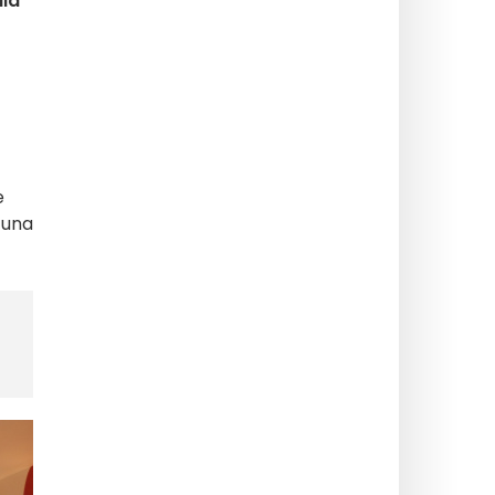
dia
e
 una