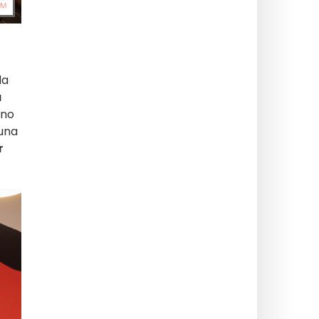
da
a
eno
guna
r