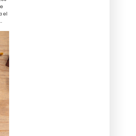
de
a el
.