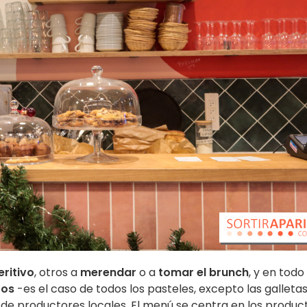
ritivo
, otros a
merendar
o a
tomar el brunch
, y en todo
ros
-es el caso de todos los pasteles, excepto las galletas
 de productores locales. El menú se centra en los produc