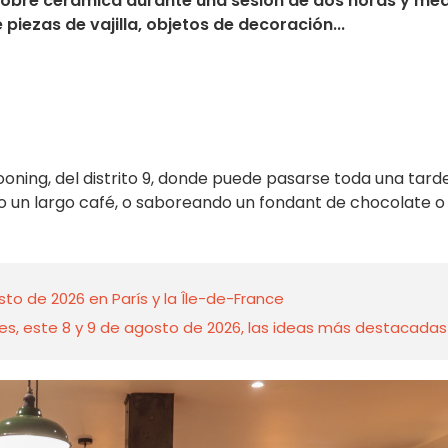
 sobre cerámica durante una sesión de dos horas y me
piezas de vajilla, objetos de decoración...
ooning, del distrito 9, donde puede pasarse toda una tard
 un largo café, o saboreando un fondant de chocolate o
to de 2026 en París y la Île-de-France
nes, este 8 y 9 de agosto de 2026, las ideas más destacadas