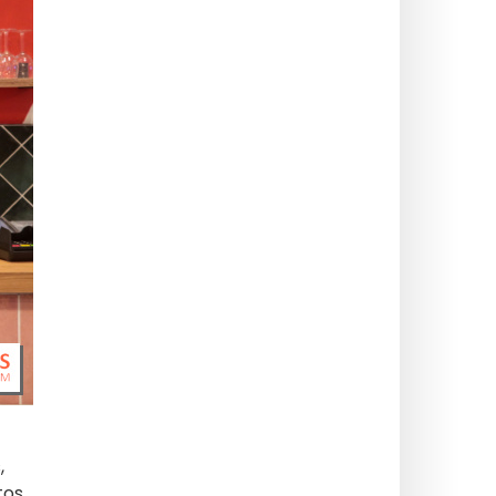
,
tos