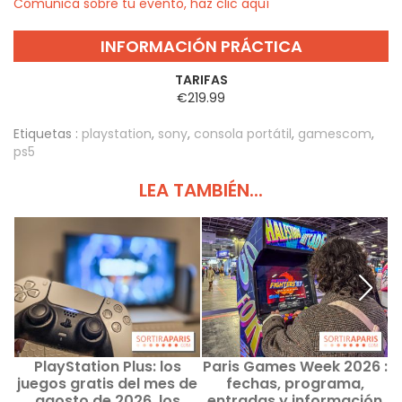
Comunica sobre tu evento, haz clic aquí
INFORMACIÓN PRÁCTICA
TARIFAS
€219.99
Etiquetas :
playstation
,
sony
,
consola portátil
,
gamescom
,
ps5
LEA TAMBIÉN...
PlayStation Plus: los
Paris Games Week 2026 :
S
juegos gratis del mes de
fechas, programa,
S
agosto de 2026, los
entradas y información