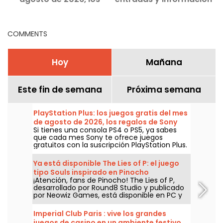
regalos de Sony que no
práctica
d
te puedes perder
COMMENTS
Hoy
Mañana
Este fin de semana
Próxima semana
PlayStation Plus: los juegos gratis del mes
de agosto de 2026, los regalos de Sony
Si tienes una consola PS4 o PS5, ya sabes
que no te puedes perder
que cada mes Sony te ofrece juegos
gratuitos con la suscripción PlayStation Plus.
Entonces, ¿cuáles son los juegos gratuitos
de agosto de 2026? Descubre la selección
Ya está disponible The Lies of P: el juego
de este mes.
tipo Souls inspirado en Pinocho
¡Atención, fans de Pinocho! The Lies of P,
desarrollado por Round8 Studio y publicado
por Neowiz Games, está disponible en PC y
consolas desde el 19 de septiembre de 2023.
Un juego tipo Souls inspirado más en el
Imperial Club Paris : vive los grandes
cuento de Carlo Collodi que en la versión
juegos de casino en un ambiente festivo