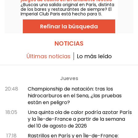
animada de Disney... ¡Echa un vistazo al
¿Buscas una salida original en París, distinta
en el corazón del 13º distrito
último tráiler desvelado en la Gamescom
de los bares y restaurantes de siempre? El
2023!
Imperial Club Paris está hecho para ti.
Ubicado en el 23 de la avenida d'Ivry, en el
distrito 13, este club de juegos, abierto todos
Refinar la búsqueda
los días de 14:00 a 6:00, propone una
experiencia completa al estilo de los
grandes casinos — accesible tanto para
novatos como para jugadores
NOTICIAS
experimentados, en un ambiente festivo y
acogedor que no se encuentra en ningún
otro lugar de París.
Últimas noticias
Lo más leído
Jueves
20:48
Championship de natación: tras los
hidrocarburos en el Sena, ¿las pruebas
están en peligro?
18:05
Una quinta ola de calor podría azotar París
y la Île-de-France a partir de la semana
del 10 de agosto de 2026
17:18
Rastrillos en París y en Île-de-France: