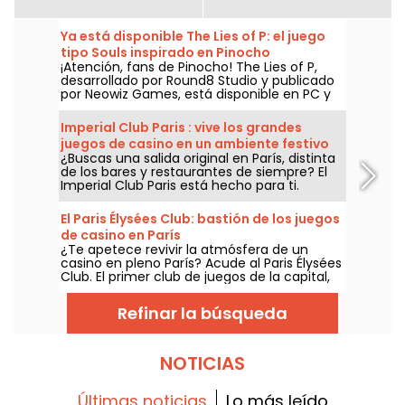
Ya está disponible The Lies of P: el juego
tipo Souls inspirado en Pinocho
¡Atención, fans de Pinocho! The Lies of P,
desarrollado por Round8 Studio y publicado
por Neowiz Games, está disponible en PC y
consolas desde el 19 de septiembre de 2023.
Un juego tipo Souls inspirado más en el
Imperial Club Paris : vive los grandes
cuento de Carlo Collodi que en la versión
juegos de casino en un ambiente festivo
animada de Disney... ¡Echa un vistazo al
¿Buscas una salida original en París, distinta
en el corazón del 13º distrito
último tráiler desvelado en la Gamescom
de los bares y restaurantes de siempre? El
2023!
Imperial Club Paris está hecho para ti.
Ubicado en el 23 de la avenida d'Ivry, en el
distrito 13, este club de juegos, abierto todos
El Paris Élysées Club: bastión de los juegos
los días de 14:00 a 6:00, propone una
de casino en París
experiencia completa al estilo de los
¿Te apetece revivir la atmósfera de un
grandes casinos — accesible tanto para
casino en pleno París? Acude al Paris Élysées
novatos como para jugadores
Club. El primer club de juegos de la capital,
experimentados, en un ambiente festivo y
situado en la rue Marbeuf, en el corazón del
acogedor que no se encuentra en ningún
triángulo dorado. Los aficionados a Ultimate
otro lugar de París.
Refinar la búsqueda
Poker, Punto Banco o Blackjack son muchos
los que acuden a este establecimiento con
un ambiente íntimo.
NOTICIAS
Últimas noticias
Lo más leído