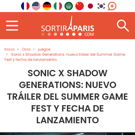
Inicio
Ocio
juegos
Sonic x Shadow Generations: nuevo tráiler del Summer Game
Fest y fecha de lanzamiento
SONIC X SHADOW
GENERATIONS: NUEVO
TRÁILER DEL SUMMER GAME
FEST Y FECHA DE
LANZAMIENTO