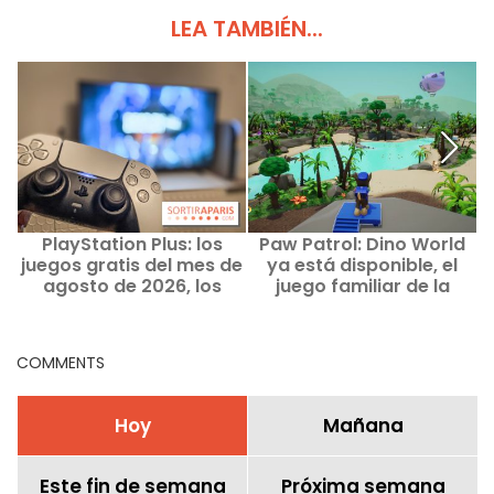
LEA TAMBIÉN...
PlayStation Plus: los
Paw Patrol: Dino World
juegos gratis del mes de
ya está disponible, el
agosto de 2026, los
juego familiar de la
regalos de Sony que no
Patrulla Canina con
te puedes perder
dinosaurios
COMMENTS
Hoy
Mañana
Este fin de semana
Próxima semana