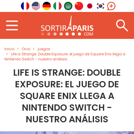
Inicio
Ocio
juegos
Life is Strange: Double Exposure: el juego de Square Enix llega a
Nintendo Switch - nuestro análisis
LIFE IS STRANGE: DOUBLE
EXPOSURE: EL JUEGO DE
SQUARE ENIX LLEGA A
NINTENDO SWITCH -
NUESTRO ANÁLISIS