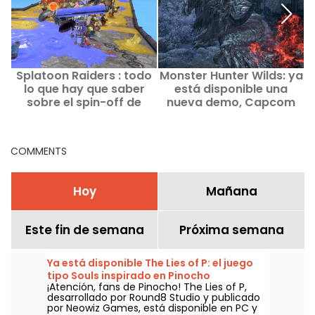
Splatoon Raiders : todo
Monster Hunter Wilds: ya
lo que hay que saber
está disponible una
j
sobre el spin-off de
nueva demo, Capcom
Splatoon - descubre
anuncia un campeonato
nuestra opinión
mundial
COMMENTS
Hoy
Mañana
Este fin de semana
Próxima semana
Ya está disponible The Lies of P: el juego
tipo Souls inspirado en Pinocho
¡Atención, fans de Pinocho! The Lies of P,
desarrollado por Round8 Studio y publicado
por Neowiz Games, está disponible en PC y