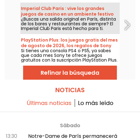
consolas desde el 19 de septiembre de 2023.
Un juego tipo Souls inspirado más en el
Imperial Club Paris : vive los grandes
cuento de Carlo Collodi que en la versión
juegos de casino en un ambiente festivo
animada de Disney... ¡Echa un vistazo al
¿Buscas una salida original en París, distinta
en el corazón del 13º distrito
último tráiler desvelado en la Gamescom
de los bares y restaurantes de siempre? El
2023!
Imperial Club Paris está hecho para ti.
Ubicado en el 23 de la avenida d'Ivry, en el
distrito 13, este club de juegos, abierto todos
PlayStation Plus: los juegos gratis del mes
los días de 14:00 a 6:00, propone una
de agosto de 2026, los regalos de Sony
experiencia completa al estilo de los
Si tienes una consola PS4 o PS5, ya sabes
que no te puedes perder
grandes casinos — accesible tanto para
que cada mes Sony te ofrece juegos
novatos como para jugadores
gratuitos con la suscripción PlayStation Plus.
experimentados, en un ambiente festivo y
Entonces, ¿cuáles son los juegos gratuitos
acogedor que no se encuentra en ningún
de agosto de 2026? Descubre la selección
otro lugar de París.
Refinar la búsqueda
de este mes.
NOTICIAS
Últimas noticias
Lo más leído
Sábado
13:30
Notre-Dame de París permanecerá