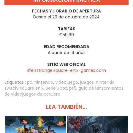
FECHAS Y HORARIO DE APERTURA
Desde el 29 de octubre de 2024
TARIFAS
€59.99
EDAD RECOMENDADA
A partir de 16 años
SITIO WEB OFICIAL
lifeisstrange.square-enix-games.com
Etiquetas :
pc
,
nintendo
,
videojuego
,
juegos
,
nintendo
switch
,
square enix
,
Serie Xbox
,
ps5
,
guía de lanzamientos
de videojuegos de octubre
LEA TAMBIÉN...