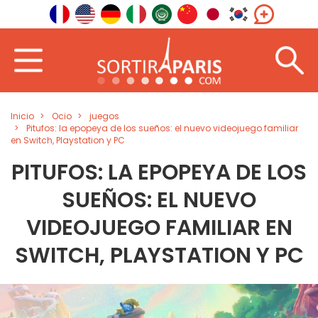
Inicio
Ocio
juegos
Pitufos: la epopeya de los sueños: el nuevo videojuego familiar
en Switch, Playstation y PC
PITUFOS: LA EPOPEYA DE LOS
SUEÑOS: EL NUEVO
VIDEOJUEGO FAMILIAR EN
SWITCH, PLAYSTATION Y PC