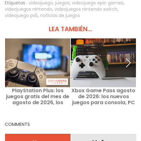
Etiquetas :
videojuego
,
juegos
,
videojuego epic games
,
videojuegos nintendo
,
videojuegos nintendo switch
,
videojuego ps5
,
noticias de juegos
LEA TAMBIÉN...
PlayStation Plus: los
Xbox Game Pass agosto
juegos gratis del mes de
de 2026: los nuevos
agosto de 2026, los
juegos para consola, PC
regalos de Sony que no
y nube
te puedes perder
COMMENTS