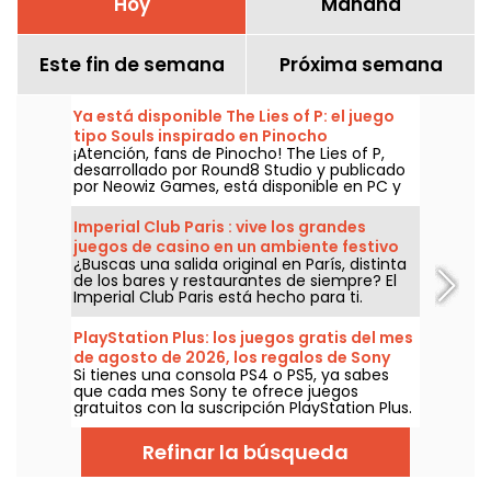
Hoy
Mañana
Este fin de semana
Próxima semana
Ya está disponible The Lies of P: el juego
tipo Souls inspirado en Pinocho
¡Atención, fans de Pinocho! The Lies of P,
desarrollado por Round8 Studio y publicado
por Neowiz Games, está disponible en PC y
consolas desde el 19 de septiembre de 2023.
Un juego tipo Souls inspirado más en el
Imperial Club Paris : vive los grandes
cuento de Carlo Collodi que en la versión
juegos de casino en un ambiente festivo
animada de Disney... ¡Echa un vistazo al
¿Buscas una salida original en París, distinta
en el corazón del 13º distrito
último tráiler desvelado en la Gamescom
de los bares y restaurantes de siempre? El
2023!
Imperial Club Paris está hecho para ti.
Ubicado en el 23 de la avenida d'Ivry, en el
distrito 13, este club de juegos, abierto todos
PlayStation Plus: los juegos gratis del mes
los días de 14:00 a 6:00, propone una
de agosto de 2026, los regalos de Sony
experiencia completa al estilo de los
Si tienes una consola PS4 o PS5, ya sabes
que no te puedes perder
grandes casinos — accesible tanto para
que cada mes Sony te ofrece juegos
novatos como para jugadores
gratuitos con la suscripción PlayStation Plus.
experimentados, en un ambiente festivo y
Entonces, ¿cuáles son los juegos gratuitos
acogedor que no se encuentra en ningún
de agosto de 2026? Descubre la selección
otro lugar de París.
Refinar la búsqueda
de este mes.