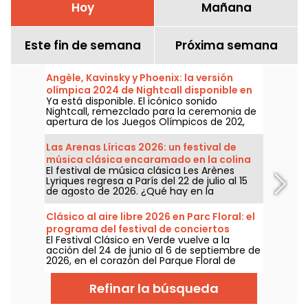
Hoy
Mañana
Este fin de semana
Próxima semana
Angèle, Kavinsky y Phoenix: la versión
olímpica 2024 de Nightcall disponible en
Ya está disponible. El icónico sonido
todas las plataformas
Nightcall, remezclado para la ceremonia de
apertura de los Juegos Olímpicos de 202,
está por fin disponible en todas las
plataformas. Una versión de Angèle, Phœnix
Las Arenas Líricas 2026: un festival de
y Kavinsky ya había causado revuelo antes
música clásica encaramado en la colina
de su lanzamiento oficial.
El festival de música clásica Les Arènes
de Montmartre
Lyriques regresa a París del 22 de julio al 15
de agosto de 2026. ¿Qué hay en la
programación? Nada menos que 16
conciertos en las Arènes de Montmartre, un
Clásico al aire libre 2026 en Parc Floral: el
marco idílico para escuchar los grandes
programa del festival de conciertos
clásicos.
El Festival Clásico en Verde vuelve a la
gratuitos
acción del 24 de junio al 6 de septiembre de
2026, en el corazón del Parque Floral de
París. Una vez más, Classique au Vert invita a
melómanos y a principiantes a disfrutar de
Refinar la búsqueda
un buen ritmo y de un buen tiempo junto a
artistas ya consagrados y en ascenso.