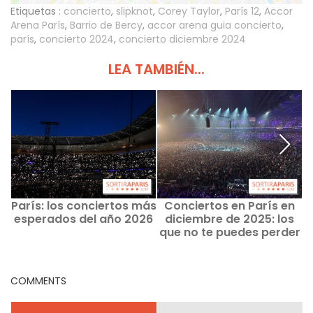
Etiquetas :
concierto
,
slipknot
,
Corey Taylor
,
París 12
,
Accor
Arena París
,
Barrio de Bercy
,
accor arena guia concierto
,
parís
,
concierto 2024
,
concierto diciembre 2024
LEA TAMBIÉN...
París: los conciertos más
Conciertos en París en
¿
esperados del año 2026
diciembre de 2025: los
que no te puedes perder
d
este mes en la región
parisina.
COMMENTS