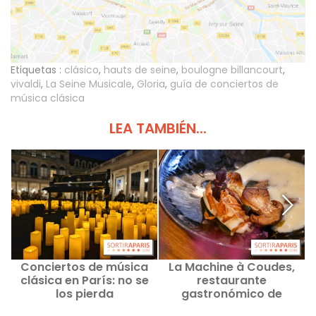
Etiquetas :
clásico
,
hauts de seine
,
boulogne billancourt
,
vivaldi
,
La Seine Musicale
,
Gloria
,
guía de conciertos de
música clásica
LEA TAMBIÉN...
Conciertos de música
La Machine à Coudes,
clásica en París: no se
restaurante
los pierda
gastronómico de
a
inspiración caribeña en