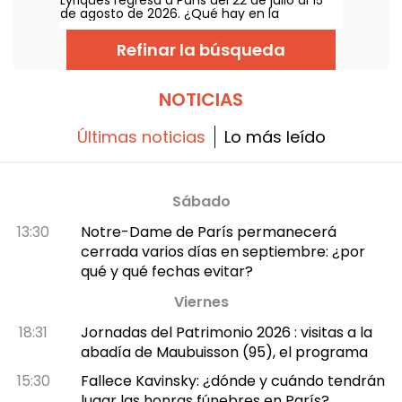
de agosto de 2026. ¿Qué hay en la
programación? Nada menos que 16
conciertos en las Arènes de Montmartre, un
Refinar la búsqueda
marco idílico para escuchar los grandes
clásicos.
NOTICIAS
Últimas noticias
Lo más leído
Sábado
13:30
Notre-Dame de París permanecerá
cerrada varios días en septiembre: ¿por
qué y qué fechas evitar?
Viernes
18:31
Jornadas del Patrimonio 2026 : visitas a la
abadía de Maubuisson (95), el programa
15:30
Fallece Kavinsky: ¿dónde y cuándo tendrán
lugar las honras fúnebres en París?