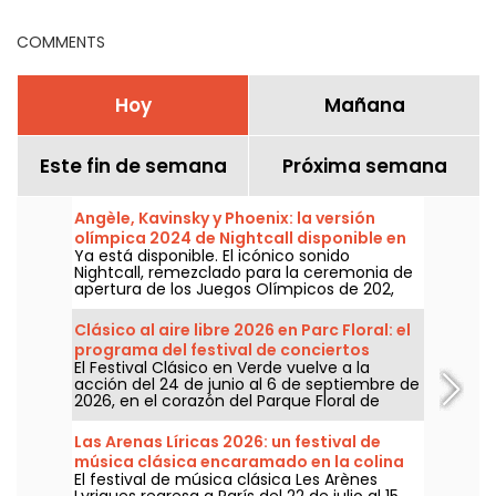
Boulogne (92)
COMMENTS
Hoy
Mañana
Este fin de semana
Próxima semana
Angèle, Kavinsky y Phoenix: la versión
olímpica 2024 de Nightcall disponible en
Ya está disponible. El icónico sonido
todas las plataformas
Nightcall, remezclado para la ceremonia de
apertura de los Juegos Olímpicos de 202,
está por fin disponible en todas las
plataformas. Una versión de Angèle, Phœnix
Clásico al aire libre 2026 en Parc Floral: el
y Kavinsky ya había causado revuelo antes
programa del festival de conciertos
de su lanzamiento oficial.
El Festival Clásico en Verde vuelve a la
gratuitos
acción del 24 de junio al 6 de septiembre de
2026, en el corazón del Parque Floral de
París. Una vez más, Classique au Vert invita a
melómanos y a principiantes a disfrutar de
Las Arenas Líricas 2026: un festival de
un buen ritmo y de un buen tiempo junto a
música clásica encaramado en la colina
artistas ya consagrados y en ascenso.
El festival de música clásica Les Arènes
de Montmartre
Lyriques regresa a París del 22 de julio al 15