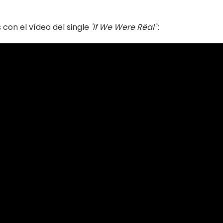
 con el vídeo del single
'If We Were Rëal
':