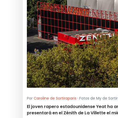
Por
Caroline de Sortiraparis
· Fotos de My de Sortira
El joven rapero estadounidense Yeat ha an
presentará en el Zénith de La Villette el m