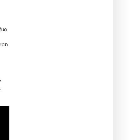
fue
aron
e
,