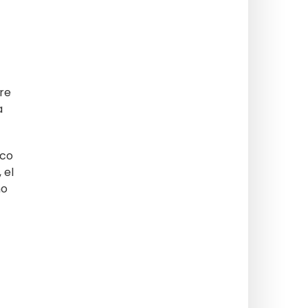
re
a
ico
 el
no