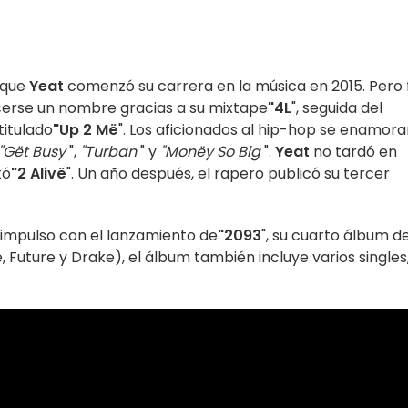
 que
Yeat
comenzó su carrera en la música en 2015. Pero 
acerse un nombre gracias a su mixtape
"4L
", seguida del
titulado
"Up 2 Më
". Los aficionados al hip-hop se enamor
"Gët Busy
",
"Turban
" y
"Monëy So Big
".
Yeat
no tardó en
tó
"2 Alivë
". Un año después, el rapero publicó su tercer
 impulso con el lanzamiento de
"2093
", su cuarto álbum d
, Future y Drake), el álbum también incluye varios singles