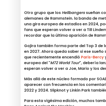
Otro grupo que los
Hellbangers
sueñan con
alemanes de
Rammstein
. la banda de met
una gira europea de estadios en 2024, po
fans que esperan volver a ver a
Till Lind
recordar que la última aparición de Ramm
Gojira
también forma parte del Top 3 de l
en 2027. Ahora queda saber si ese sueño 
que recientemente encendió
Paris-Bercy
y
europea del "
M72 World Tour
", debería la
esperan volver a ver a Joe, Mario y los d
Más allá de este núcleo formado por SOAD
aparecer con frecuencia en los comenta
2022 y 2024.
Slipknot
y
Linkin Park
también
Para esta vigésima edición, muchos tamb