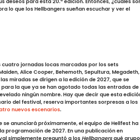
us deseos para esta 20.ª edición. Entonces, ¿cuáles so
ra lo que los Hellbangers sueñan escuchar y ver el
s cuatro jornadas locas marcadas por los sets
aiden, Alice Cooper, Behemoth, Sepultura, Megadeth,
 las miradas se dirigen a la
edición de 2027
, que se
ón para la que ya se han agotado todas las entradas de
evelado ningún nombre. Hay que decir que esta edició
rio del festival, reserva importantes sorpresas a los
atro nuevos escenarios
.
ue se anunciará próximamente,
el equipo de Hellfest
ha
 la programación de 2027. En una publicación en
stival simplemente preguntó a los
Hellbangers
qué grupo