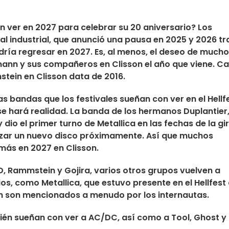
 ver en 2027 para celebrar su 20 aniversario? Los
al industrial, que anunció una pausa en 2025 y 2026 tr
dría regresar en 2027. Es, al menos, el deseo de much
emann
y sus compañeros en Clisson el año que viene. C
stein en Clisson data de 2016.
as bandas que los festivales sueñan con ver en el
Hellf
se hará realidad. La banda de los hermanos Duplantier
 dio el primer turno de Metallica en las fechas de la gi
nzar un nuevo disco próximamente. Así que muchos
emás en 2027 en Clisson.
, Rammstein y Gojira, varios otros grupos vuelven a
rios, como
Metallica
, que estuvo presente en el Hellfest
 son mencionados a menudo por los internautas.
ién sueñan con ver a
AC/DC
, así como a
Tool
,
Ghost
y