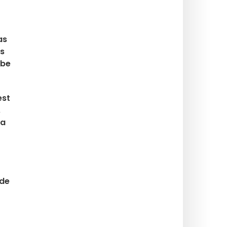
as
os
abe
est
,
ra
 de