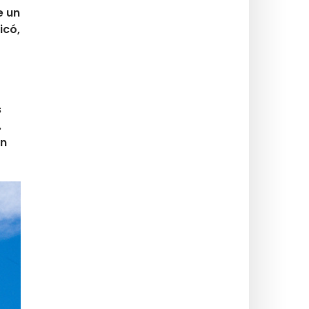
e un
icó,
s
.
ón