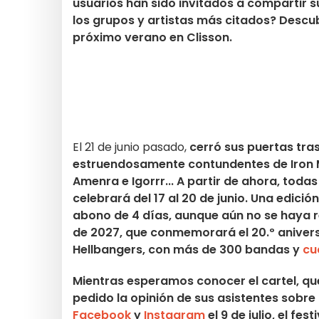
usuarios han sido invitados a compartir s
los grupos y artistas más citados? Descub
próximo verano en Clisson.
El 21 de junio pasado,
cerró sus puertas tra
estruendosamente contundentes de Iron M
Amenra e Igorrr... A partir de ahora, todas
celebrará del 17 al 20 de junio. Una edici
abono de 4 días, aunque aún no se haya r
de 2027, que conmemorará el 20.º aniversa
Hellbangers, con más de 300 bandas y
cu
Mientras esperamos conocer el cartel, q
pedido la opinión de sus asistentes sobre
Facebook
y
Instagram
el 9 de julio, el fe