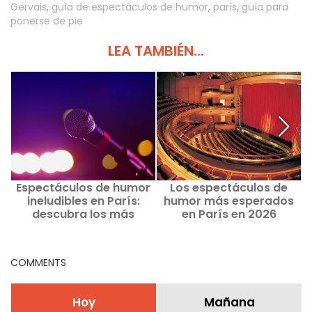
Gervais
,
guía de espectáculos de humor
,
parís
,
guía para
ponerse de pie
LEA TAMBIÉN...
Espectáculos de humor
Los espectáculos de
ineludibles en París:
humor más esperados
descubra los más
en París en 2026
d
destacados del
momento y los que están
por venir
COMMENTS
Hoy
Mañana