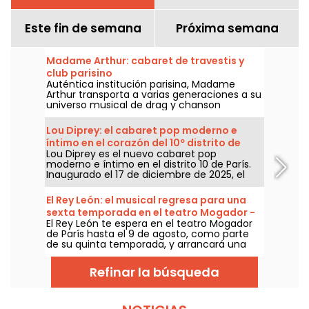
Este fin de semana
Próxima semana
Madame Arthur: cabaret de travestis y
club parisino
Auténtica institución parisina, Madame
Arthur transporta a varias generaciones a su
universo musical de drag y chanson
francesa.
Lou Diprey: el cabaret pop moderno e
íntimo en el corazón del 10º distrito de
Lou Diprey es el nuevo cabaret pop
París
moderno e íntimo en el distrito 10 de París.
Inaugurado el 17 de diciembre de 2025, el
local ofrece cenas bistronómicas,
espectáculos coreografiados y afters
El Rey León: el musical regresa para una
festivos, todo en un ambiente íntimo y de
sexta temporada en el teatro Mogador -
iluminación suave, pensado para una
El Rey León te espera en el teatro Mogador
nuestra crítica
experiencia nocturna contemporánea.
de París hasta el 9 de agosto, como parte
¿Listos para vivir algo diferente y fuera de lo
de su quinta temporada, y arrancará una
común?
sexta temporada a partir de septiembre de
2026, más de diez años después de su
Refinar la búsqueda
última función en esa sala parisina. ¡Lo
hemos visto y te lo contamos todo!