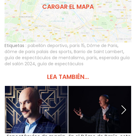
CARGAR EL MAPA
Etiquetas :
pabellón deportivo
,
parís 15
,
Dôme de Paris
,
dôme de paris palais des sports
,
Barrio de Saint Lambert
,
guía de espectáculos de mentalismo
,
parís
,
esperada guía
del salón 2024
,
guía de espectáculos
LEA TAMBIÉN...