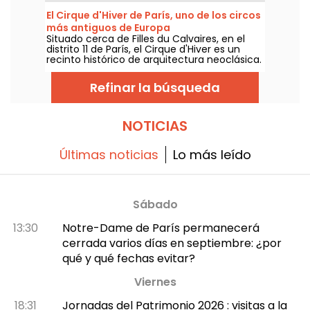
espectáculos coreografiados y afters
El Cirque d'Hiver de París, uno de los circos
festivos, todo en un ambiente íntimo y de
más antiguos de Europa
iluminación suave, pensado para una
Situado cerca de Filles du Calvaires, en el
experiencia nocturna contemporánea.
distrito 11 de París, el Cirque d'Hiver es un
¿Listos para vivir algo diferente y fuera de lo
recinto histórico de arquitectura neoclásica.
común?
Uno de los circos permanentes más
antiguos de Europa, sigue mostrando las
Refinar la búsqueda
artes circenses para deleite de las familias.
NOTICIAS
Últimas noticias
Lo más leído
Sábado
13:30
Notre-Dame de París permanecerá
cerrada varios días en septiembre: ¿por
qué y qué fechas evitar?
Viernes
18:31
Jornadas del Patrimonio 2026 : visitas a la