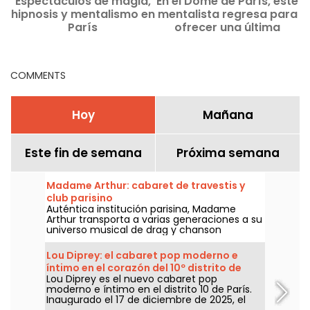
Espectáculos de magia,
En el Dôme de París, este
hipnosis y mentalismo en
mentalista regresa para
e
París
ofrecer una última
m
actuación llena de
sorpresas y vibrantes
emociones.
COMMENTS
Hoy
Mañana
Este fin de semana
Próxima semana
Madame Arthur: cabaret de travestis y
club parisino
Auténtica institución parisina, Madame
Arthur transporta a varias generaciones a su
universo musical de drag y chanson
francesa.
Lou Diprey: el cabaret pop moderno e
íntimo en el corazón del 10º distrito de
Lou Diprey es el nuevo cabaret pop
París
moderno e íntimo en el distrito 10 de París.
Inaugurado el 17 de diciembre de 2025, el
local ofrece cenas bistronómicas,