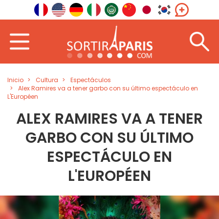
Inicio
Cultura
Espectáculos
Alex Ramires va a tener garbo con su último espectáculo en
L'Européen
ALEX RAMIRES VA A TENER
GARBO CON SU ÚLTIMO
ESPECTÁCULO EN
L'EUROPÉEN