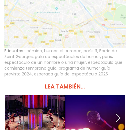
Etiquetas :
cómico
,
humor
,
el europeo
,
parís 9
,
Barrio de
Saint Georges
,
guía de espectáculos de humor
,
parís
,
espectáculo de un hombre o una mujer
,
espectáculo que
comienza temprano guía
,
programa de humor guía
prevista 2024
,
esperada guía del espectáculo 2025
LEA TAMBIÉN...