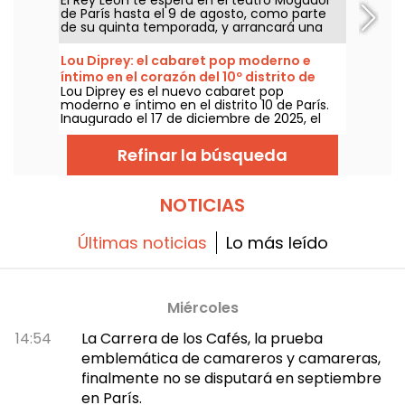
nuestra crítica
de París hasta el 9 de agosto, como parte
de su quinta temporada, y arrancará una
sexta temporada a partir de septiembre de
2026, más de diez años después de su
Lou Diprey: el cabaret pop moderno e
última función en esa sala parisina. ¡Lo
íntimo en el corazón del 10º distrito de
hemos visto y te lo contamos todo!
Lou Diprey es el nuevo cabaret pop
París
moderno e íntimo en el distrito 10 de París.
Inaugurado el 17 de diciembre de 2025, el
local ofrece cenas bistronómicas,
espectáculos coreografiados y afters
Refinar la búsqueda
festivos, todo en un ambiente íntimo y de
iluminación suave, pensado para una
experiencia nocturna contemporánea.
¿Listos para vivir algo diferente y fuera de lo
NOTICIAS
común?
Últimas noticias
Lo más leído
Miércoles
14:54
La Carrera de los Cafés, la prueba
emblemática de camareros y camareras,
finalmente no se disputará en septiembre
en París.