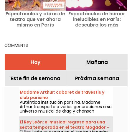
Espectáculos y obras de
Espectáculos de humor
teatro que ver ahora
ineludibles en París:
u
mismo en París
descubra los más
destacados del
momento y los que están
por venir
COMMENTS
Hoy
Mañana
Este fin de semana
Próxima semana
Madame Arthur: cabaret de travestis y
club parisino
Auténtica institución parisina, Madame
Arthur transporta a varias generaciones a su
universo musical de drag y chanson
francesa.
El Rey León: el musical regresa para una
sexta temporada en el teatro Mogador -
El Rey León te espera en el teatro Mogador