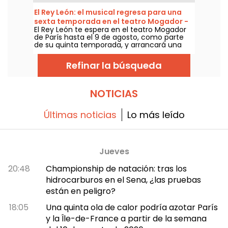
local ofrece cenas bistronómicas,
espectáculos coreografiados y afters
El Rey León: el musical regresa para una
festivos, todo en un ambiente íntimo y de
sexta temporada en el teatro Mogador -
iluminación suave, pensado para una
El Rey León te espera en el teatro Mogador
nuestra crítica
experiencia nocturna contemporánea.
de París hasta el 9 de agosto, como parte
¿Listos para vivir algo diferente y fuera de lo
de su quinta temporada, y arrancará una
común?
sexta temporada a partir de septiembre de
2026, más de diez años después de su
Refinar la búsqueda
última función en esa sala parisina. ¡Lo
hemos visto y te lo contamos todo!
NOTICIAS
Últimas noticias
Lo más leído
Jueves
20:48
Championship de natación: tras los
hidrocarburos en el Sena, ¿las pruebas
están en peligro?
18:05
Una quinta ola de calor podría azotar París
y la Île-de-France a partir de la semana