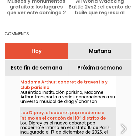
Museos y monumentos
All World Waacking
gratuitos: los lugares
Battle 2vs2 : el evento de
que ver este domingo 2
baile que regresa al
q
de agosto en París y en
Grand Palais este verano
Île-de-France
COMMENTS
Hoy
Mañana
Este fin de semana
Próxima semana
Madame Arthur: cabaret de travestis y
club parisino
Auténtica institución parisina, Madame
Arthur transporta a varias generaciones a su
universo musical de drag y chanson
francesa.
Lou Diprey: el cabaret pop moderno e
íntimo en el corazón del 10º distrito de
Lou Diprey es el nuevo cabaret pop
París
moderno e íntimo en el distrito 10 de París.
Inaugurado el 17 de diciembre de 2025, el