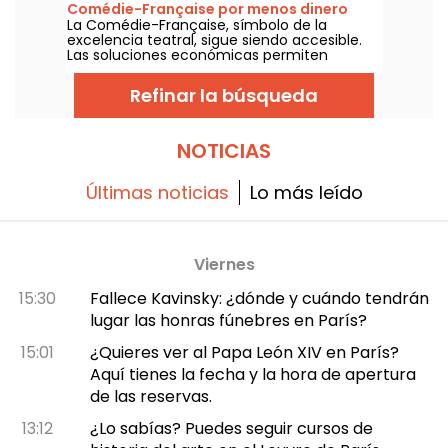
Comédie-Française por menos dinero
La Comédie-Française, símbolo de la
excelencia teatral, sigue siendo accesible.
Las soluciones económicas permiten
disfrutar de sus espectáculos sin gastarse
una fortuna, sólo hay que conocer las
Refinar la búsqueda
buenas ofertas. Se lo contamos todo.
NOTICIAS
Últimas noticias
Lo más leído
Viernes
15:30
Fallece Kavinsky: ¿dónde y cuándo tendrán
lugar las honras fúnebres en París?
15:01
¿Quieres ver al Papa León XIV en París?
Aquí tienes la fecha y la hora de apertura
de las reservas.
13:12
¿Lo sabías? Puedes seguir cursos de