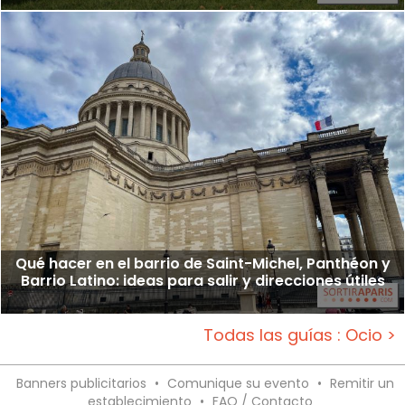
Qué hacer en el barrio de Saint-Michel, Panthéon y
Barrio Latino: ideas para salir y direcciones útiles
Todas las guías : Ocio >
Banners publicitarios
•
Comunique su evento
•
Remitir un
establecimiento
•
FAQ / Contacto