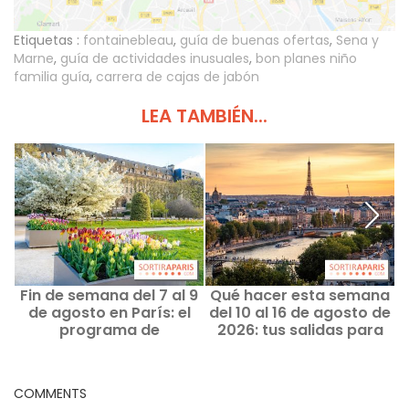
Etiquetas :
fontainebleau
,
guía de buenas ofertas
,
Sena y
Marne
,
guía de actividades inusuales
,
bon planes niño
familia guía
,
carrera de cajas de jabón
LEA TAMBIÉN...
Fin de semana del 7 al 9
Qué hacer esta semana
de agosto en París: el
del 10 al 16 de agosto de
programa de
2026: tus salidas para
s
actividades
una semana llena de
imprescindible
actividades en París
COMMENTS