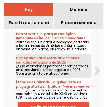
Hoy
Mañana
Este fin de semana
Próxima semana
Parrot World, el parque zoológico
inmersivo de Île-de-France: novedades
Parrot World, un parque zoológico dedicado
para 2026
a los animales de América del Sur, situado
en Seine-et-Marne, en Crécy-la-Chapelle,
abrirá sus puertas a partir del 7 de febrero
de 2026. Si aún no has visitado este
Disneyland París: estas atracciones
zoológico, allí te esperan jaguares, pingüinos
cerradas en agosto de 2026
y coloridos loros que vuelan en una de las
¿Qué atracciones permanecerán cerradas
mayores aviarios de Europa, además de
en Disneyland París en agosto de 2026?
opciones de alojamiento en lodges para
Consulte la lista de atracciones
dormir muy cerca de los animales. Un
temporalmente fuera de servicio por
espacio exótico y respetuoso con el medio
mantenimiento o renovación para planificar
ambiente que encanta tanto a niños como
Étangs de Hollande : la guinguette de
su visita a los parques de Disney.
a adultos.
playa gratuita sin baño en Yvelines vuelve
La playa de los Estangs de Hollande reabre
a abrir
este sábado 4 de julio de 2026 en Yvelines
(78), tras varios días de cierre debido a las
tormentas. Nos acercamos para conocer el
lugar, entre arena caliente, tumbonas,