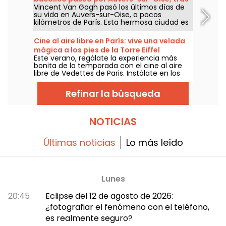
y coloridos loros que vuelan en una de las
Vincent Van Gogh pasó los últimos días de
las huellas de Van Gogh
mayores aviarios de Europa, además de
su vida en Auvers-sur-Oise, a pocos
opciones de alojamiento en lodges para
kilómetros de París. Esta hermosa ciudad es
dormir muy cerca de los animales. Un
el lugar perfecto para pasear tras las huellas
espacio exótico y respetuoso con el medio
de uno de los pintores más famosos del
ambiente que encanta tanto a niños como
Cine al aire libre en París: vive una velada
mundo. Van Gogh, al igual que la ciudad de
a adultos.
mágica a los pies de la Torre Eiffel
Auvers, aún tiene muchos secretos que
Este verano, regálate la experiencia más
desvelar...
bonita de la temporada con el cine al aire
libre de Vedettes de Paris. Instálate en los
muelles, a los pies de la Torre Eiffel, para una
proyección bajo las estrellas; disfruta de un
Refinar la búsqueda
ambiente cálido, de un bar efímero Gallia y,
para una velada aún más inolvidable,
combina tu sesión con un crucero por la
Seine. Del 26 al 30 de agosto, vive el cine de
NOTICIAS
una manera distinta, en un marco único en
pleno corazón de París.
Últimas noticias
Lo más leído
Lunes
20:45
Eclipse del 12 de agosto de 2026:
¿fotografiar el fenómeno con el teléfono,
es realmente seguro?