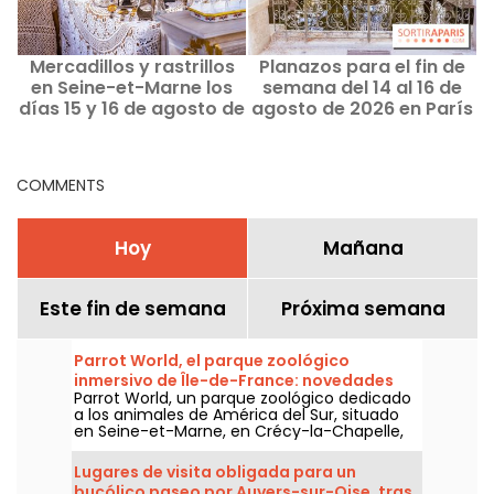
Mercadillos y rastrillos
Planazos para el fin de
¿
en Seine-et-Marne los
semana del 14 al 16 de
días 15 y 16 de agosto de
agosto de 2026 en París
2026 - 77
y la Isla de Francia
COMMENTS
Hoy
Mañana
Este fin de semana
Próxima semana
Parrot World, el parque zoológico
inmersivo de Île-de-France: novedades
Parrot World, un parque zoológico dedicado
para 2026
a los animales de América del Sur, situado
en Seine-et-Marne, en Crécy-la-Chapelle,
abrirá sus puertas a partir del 7 de febrero
de 2026. Si aún no has visitado este
Lugares de visita obligada para un
zoológico, allí te esperan jaguares, pingüinos
bucólico paseo por Auvers-sur-Oise, tras