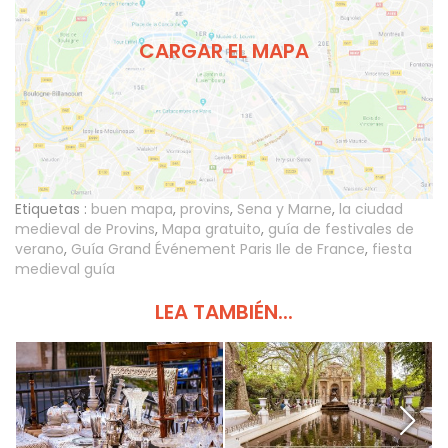
CARGAR EL MAPA
Etiquetas :
buen mapa
,
provins
,
Sena y Marne
,
la ciudad
medieval de Provins
,
Mapa gratuito
,
guía de festivales de
verano
,
Guía Grand Événement Paris Ile de France
,
fiesta
medieval guía
LEA TAMBIÉN...