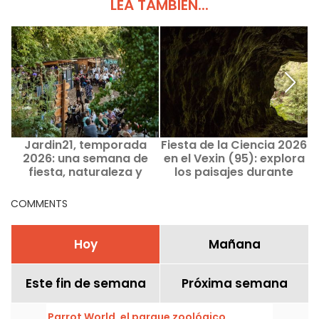
LEA TAMBIÉN...
Jardin21, temporada
Fiesta de la Ciencia 2026
2026: una semana de
en el Vexin (95): explora
fiesta, naturaleza y
los paisajes durante
descubrimientos
caminatas geológicas
v
culturales en el corazón
COMMENTS
del Parque de la Villette
Hoy
Mañana
Este fin de semana
Próxima semana
Parrot World, el parque zoológico