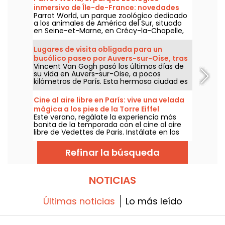
inmersivo de Île-de-France: novedades
Parrot World, un parque zoológico dedicado
para 2026
a los animales de América del Sur, situado
en Seine-et-Marne, en Crécy-la-Chapelle,
abrirá sus puertas a partir del 7 de febrero
de 2026. Si aún no has visitado este
Lugares de visita obligada para un
zoológico, allí te esperan jaguares, pingüinos
bucólico paseo por Auvers-sur-Oise, tras
y coloridos loros que vuelan en una de las
Vincent Van Gogh pasó los últimos días de
las huellas de Van Gogh
mayores aviarios de Europa, además de
su vida en Auvers-sur-Oise, a pocos
opciones de alojamiento en lodges para
kilómetros de París. Esta hermosa ciudad es
dormir muy cerca de los animales. Un
el lugar perfecto para pasear tras las huellas
espacio exótico y respetuoso con el medio
de uno de los pintores más famosos del
ambiente que encanta tanto a niños como
Cine al aire libre en París: vive una velada
mundo. Van Gogh, al igual que la ciudad de
a adultos.
mágica a los pies de la Torre Eiffel
Auvers, aún tiene muchos secretos que
Este verano, regálate la experiencia más
desvelar...
bonita de la temporada con el cine al aire
libre de Vedettes de Paris. Instálate en los
muelles, a los pies de la Torre Eiffel, para una
proyección bajo las estrellas; disfruta de un
Refinar la búsqueda
ambiente cálido, de un bar efímero Gallia y,
para una velada aún más inolvidable,
combina tu sesión con un crucero por la
Seine. Del 26 al 30 de agosto, vive el cine de
NOTICIAS
una manera distinta, en un marco único en
pleno corazón de París.
Últimas noticias
Lo más leído