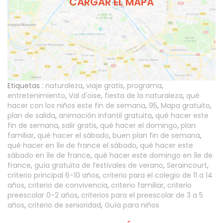
CARGAR EL MAPA
Etiquetas :
naturaleza
,
viaje gratis
,
programa
,
entretenimiento
,
Val d'oise
,
fiesta de la naturaleza
,
qué
hacer con los niños este fin de semana
,
95
,
Mapa gratuito
,
plan de salida
,
animación infantil gratuita
,
qué hacer este
fin de semana
,
salir gratis
,
qué hacer el domingo
,
plan
familiar
,
qué hacer el sábado
,
buen plan fin de semana
,
qué hacer en île de france el sábado
,
qué hacer este
sábado en île de france
,
qué hacer este domingo en île de
france
,
guía gratuita de festivales de verano
,
Seraincourt
,
criterio principal 6-10 años
,
criterio para el colegio de 11 a 14
años
,
criterio de convivencia
,
criterio familiar
,
criterio
preescolar 0-2 años
,
criterios para el preescolar de 3 a 5
años
,
criterio de senioridad
,
Guía para niños