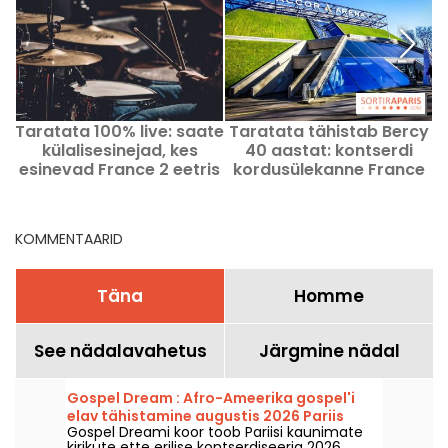
Taratata 100% live: saate
Taratata tähistab Bercy
külalisesinejad, kes
40 aastat: kontserdi
esinevad France 2 eetris
kordusülekanne France
24. aprillil 2026
2-s 7. augustil
l
KOMMENTAARID
Täna
Homme
See nädalavahetus
Järgmine nädal
Gospel Dream : Afro-Ameerika gospel'i
elav tähistamine augustis 2026 Pariis
Gospel Dreami koor toob Pariisi kaunimate
kirikute ette erilise kontserdiseeria 2026.