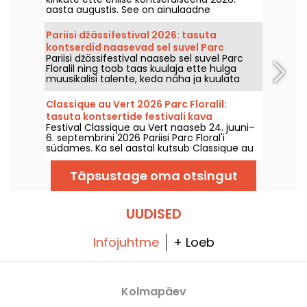
aasta augustis. See on ainulaadne
muusikaelamus, mis tähistab lootust,
ühtsust ja vastupidavust Aafrika-Ameerika
Pariisi džässifestival 2026: tasuta
kiriku autentsete laulude kaudu.
kontserdid naasevad sel suvel Parc
Pariisi džässifestival naaseb sel suvel Parc
Floralil, kava
Floralil ning toob taas kuulaja ette hulga
muusikalisi talente, keda näha ja kuulata
idüllilises looduses. Alljärgnev on tasuta
kontsertide kava, mida tasub avastada 24.
Classique au Vert 2026 Parc Floralil:
juunist 6. septembrini 2026!
tasuta kontsertide festivali kava
Festival Classique au Vert naaseb 24. juuni–
6. septembrini 2026 Pariisi Parc Floral'i
südames. Ka sel aastal kutsub Classique au
Vert muusikahuvilisi ja algajaid kuulajaid
nautima head rütmi ja ilusa ilma koos
Täpsustage oma otsingut
tunnustatud ja kasvavate artistidega.
UUDISED
Infojuhtme
+ Loeb
Kolmapäev