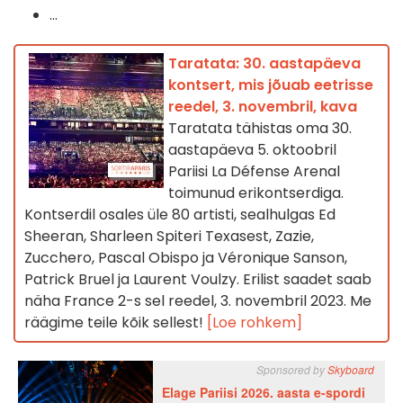
...
Taratata: 30. aastapäeva
kontsert, mis jõuab eetrisse
reedel, 3. novembril, kava
Taratata tähistas oma 30.
aastapäeva 5. oktoobril
Pariisi La Défense Arenal
toimunud erikontserdiga.
Kontserdil osales üle 80 artisti, sealhulgas Ed
Sheeran, Sharleen Spiteri Texasest, Zazie,
Zucchero, Pascal Obispo ja Véronique Sanson,
Patrick Bruel ja Laurent Voulzy. Erilist saadet saab
näha France 2-s sel reedel, 3. novembril 2023. Me
räägime teile kõik sellest!
[Loe rohkem]