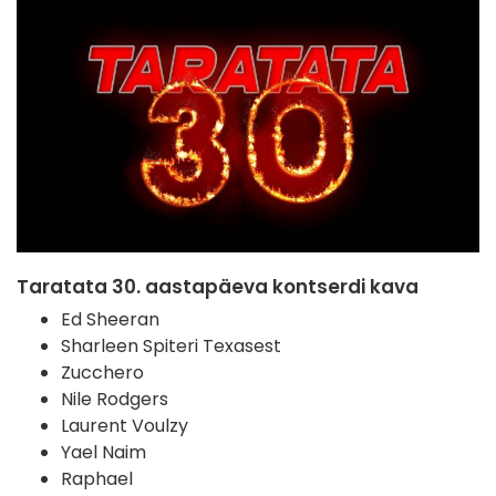
Taratata 30. aastapäeva kontserdi kava
Ed Sheeran
Sharleen Spiteri Texasest
Zucchero
Nile Rodgers
Laurent Voulzy
Yael Naim
Raphael