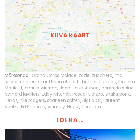
KUVA KAART
Märksõnad :
Grand Corps Malade
,
zazie
,
zucchero
,
mc
solaar
,
nanterre
,
matthieu chedid
,
thomas dutronc
,
Ibrahim
Maalouf
,
charlie winston
,
Jean-Louis Aubert
,
hauts de seine
,
bernard lavilliers
,
Eddy Mitchell
,
Pascal Obispo
,
shaka ponk
,
Texas
,
nile rodgers
,
sharleen spiteri
,
Bigflo Oli
,
Laurent
Voulzy
,
Ed Sheeran
,
Vianney
,
Nagui
,
Taratata
LOE KA ...