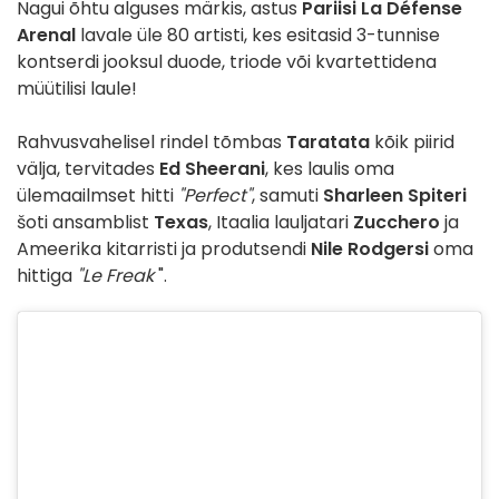
Nagui õhtu alguses märkis, astus
Pariisi La Défense
Arenal
lavale üle 80 artisti, kes esitasid 3-tunnise
kontserdi jooksul duode, triode või kvartettidena
müütilisi laule!
Rahvusvahelisel rindel tõmbas
Taratata
kõik piirid
välja, tervitades
Ed Sheerani
, kes laulis oma
ülemaailmset hitti
"Perfect"
, samuti
Sharleen Spiteri
šoti ansamblist
Texas
, Itaalia lauljatari
Zucchero
ja
Ameerika kitarristi ja produtsendi
Nile Rodgersi
oma
hittiga
"Le Freak
".