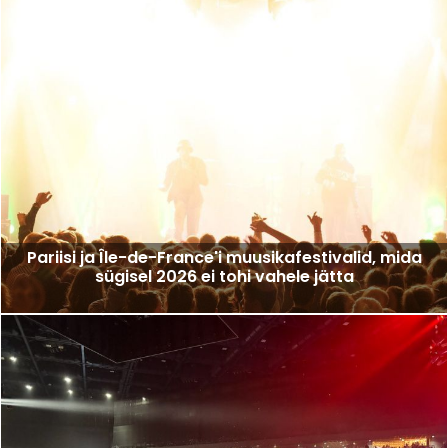
Pariisi ja Île-de-France'i muusikafestivalid, mida
sügisel 2026 ei tohi vahele jätta