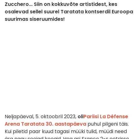
Zucchero... Siin on kokkuvõte artistidest, kes
osalevad sellel suurel Taratata kontserdil Euroopa
suurimas siseruumides!
Neljapäeval, 5. oktoobril 2023,
oli
Pariisi La Défense
Arena
Taratata 30. aastapäeva
puhul pilgeni täis.
Kui piletid paar kuud tagasi müüki tulid, müüdi need
ära nagu soojad koogid. Hea asi France 2-s eetrisse