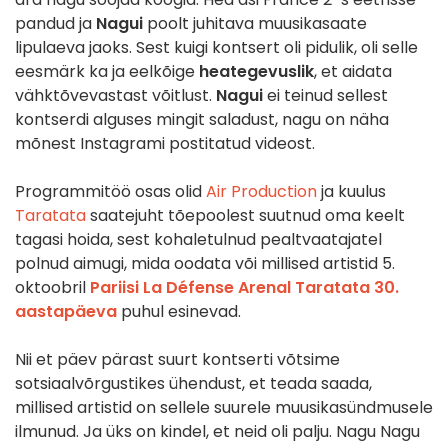
pandud ja
Nagui
poolt juhitava muusikasaate
lipulaeva jaoks. Sest kuigi kontsert oli pidulik, oli selle
eesmärk ka ja eelkõige
heategevuslik
, et aidata
vähktõvevastast võitlust.
Nagui
ei teinud sellest
kontserdi alguses mingit saladust, nagu on näha
mõnest Instagrami postitatud videost.
Programmitöö osas olid
Air Production
ja kuulus
Taratata
saatejuht tõepoolest suutnud oma keelt
tagasi hoida, sest kohaletulnud pealtvaatajatel
polnud aimugi, mida oodata või millised artistid 5.
oktoobril
Pariisi La Défense Arenal
Taratata 30.
aastapäeva
puhul esinevad.
Nii et päev pärast suurt kontserti võtsime
sotsiaalvõrgustikes ühendust, et teada saada,
millised artistid on sellele suurele muusikasündmusele
ilmunud. Ja üks on kindel, et neid oli palju. Nagu Nagu