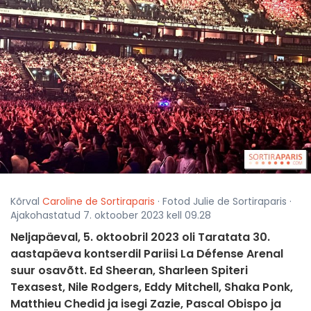
Kõrval
Caroline de Sortiraparis
· Fotod Julie de Sortiraparis ·
Ajakohastatud 7. oktoober 2023 kell 09.28
Neljapäeval, 5. oktoobril 2023 oli Taratata 30.
aastapäeva kontserdil Pariisi La Défense Arenal
suur osavõtt. Ed Sheeran, Sharleen Spiteri
Texasest, Nile Rodgers, Eddy Mitchell, Shaka Ponk,
Matthieu Chedid ja isegi Zazie, Pascal Obispo ja