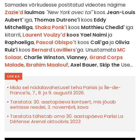
Samades võrkudesse postitatud videotes nägime
Zazie'd
laulmas
"New York avec toi"
koos
Jean-Louis
Aubert'
iga,
Thomas Dutronc'i
koos
Eddy
Mitchelliga
,
Shaka Ponk'i
koos
Matthieu Chedid'
iga
kitarril,
Laurent Voulzy'd
koos
Yael Naimi
ja
Raphaeliga
,
Pascal Obispo't
koos
Cali'ga
ja
Olivia
Ruiz'i
koos
Bernard Lavilliers'
ga. Unustamata
MC
Solaar
,
Charlie Winston
,
Vianney
,
Grand Corps
Malade
,
Ibrahim Maalouf
,
Axel Bauer
,
Skip the
Use...
LOE KA
Mida sel nädalavahetusel teha Parisis ja Île-de-
France'is, 7., 8. ja 9. augustil 2026.
Taratata: 30. aastapäeva kontsert, mis jõuab
eetrisse reedel, 3. novembril, kava
Taratata tähistab oma 30. aastapäeva Pariisi La
Défense Arenal oktoobris 2023