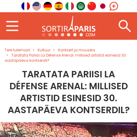
Tere tulemast
Kultuur
Kontsert ja muusika
Taratata Pariisi La Défense Arenal: millised artistid esinesid 30.
aastapäeva kontserdil?
TARATATA PARIISI LA
DÉFENSE ARENAL: MILLISED
ARTISTID ESINESID 30.
AASTAPÄEVA KONTSERDIL?