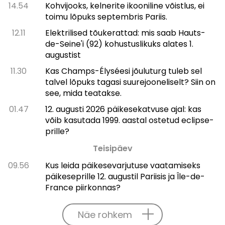
14.54
Kohvijooks, kelnerite ikooniline võistlus, ei
toimu lõpuks septembris Pariis.
12.11
Elektrilised tõukerattad: mis saab Hauts-
de-Seine'i (92) kohustuslikuks alates 1.
augustist
11.30
Kas Champs-Élysée­si jõuluturg tuleb sel
talvel lõpuks tagasi suurejooneliselt? Siin on
see, mida teatakse.
01.47
12. augusti 2026 päikesekatvuse ajal: kas
võib kasutada 1999. aastal ostetud eclipse-
prille?
Teisipäev
09.56
Kus leida päikesevarjutuse vaatamiseks
päikeseprille 12. augustil Pariisis ja Île-de-
France piirkonnas?
Näe rohkem