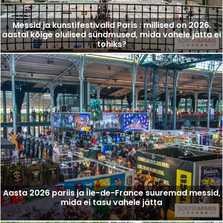
Messid ja kunstifestivalid Paris : millised on 2026.
aastal kõige olulised sündmused, mida vahele jätta ei
tohiks?
Aasta 2026 pariis ja Île-de-France suuremad messid,
mida ei tasu vahele jätta