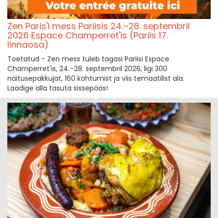
Zen Paris'i mess Pariisis 24.–28. septembril
2026 Espace Champerret'is (Pariis 17.
linnaosa)
Toetatud - Zen mess tuleb tagasi Pariisi Espace
Champerret'is, 24.–28. septembril 2026, ligi 300
näitusepakkujat, 160 kohtumist ja viis temaatilist ala.
Laadige alla tasuta sissepääs!