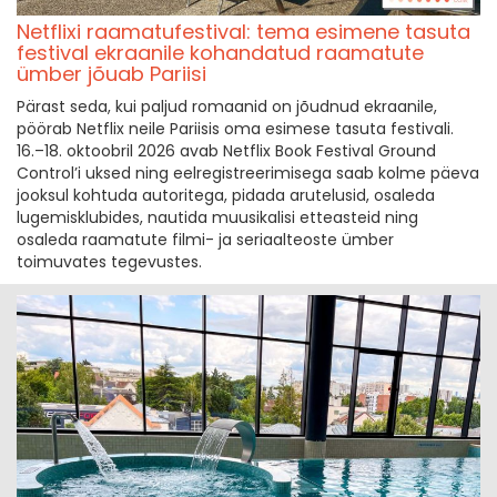
Netflixi raamatufestival: tema esimene tasuta
festival ekraanile kohandatud raamatute
ümber jõuab Pariisi
Pärast seda, kui paljud romaanid on jõudnud ekraanile,
pöörab Netflix neile Pariisis oma esimese tasuta festivali.
16.–18. oktoobril 2026 avab Netflix Book Festival Ground
Control’i uksed ning eelregistreerimisega saab kolme päeva
jooksul kohtuda autoritega, pidada arutelusid, osaleda
lugemisklubides, nautida muusikalisi etteasteid ning
osaleda raamatute filmi- ja seriaalteoste ümber
toimuvates tegevustes.