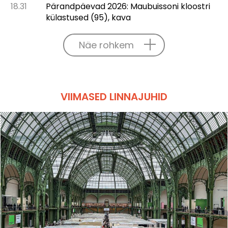
18.31
Pärandpäevad 2026: Maubuissoni kloostri
külastused (95), kava
Näe rohkem
VIIMASED LINNAJUHID