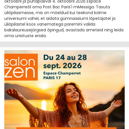
oktoobril ja pühapäeval 4. oktoobril 2026 Espace
Champerretil oma Post Bac Paris'i mMessiga. Tasuta
üliõpilasmesse, mis on mõeldud kui teekond kolme
universumi vahel, et aidata gümnaasiumi lõpetajatel ja
üliõpilastel koos vanematega paremini valida
bakalaureusejärgsed õpingud, avastada ameteid ning leida
oma unistuste eriala.