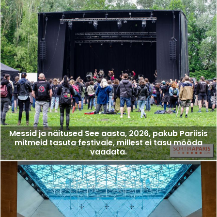
Messid ja näitused See aasta, 2026, pakub Pariisis
mitmeid tasuta festivale, millest ei tasu mööda
vaadata.