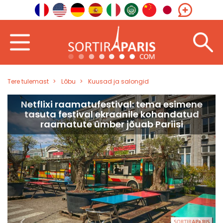
Tere tulemast
Lõbu
Kuusad ja salongid
Netflixi raamatufestival: tema esimene
tasuta festival ekraanile kohandatud
raamatute ümber jõuab Pariisi
<
>