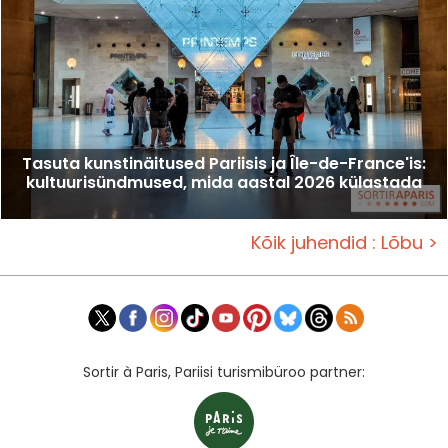
Tasuta kunstinäitused Pariisis ja Île-de-France'is:
kultuurisündmused, mida aastal 2026 külastada
Kõik juhendid : Lõbu >
Sortir à Paris, Pariisi turismibüroo partner: