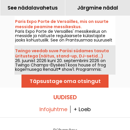
See nädalavahetus
Järgmine nädal
Paris Expo Porte de Versailles, mis on suurte
messide peamine messikeskus.
Paris Expo Porte de Versailles' messikeskus on
messide ja näituste regulaarsete külastajate
jaoks kohustuslik. See on Prantsusmaa suuruselt
teine messikeskus, kus toimuvad nii pealinna
oodatavad suurüritused kui ka XXL-näitused.
Twingo veedab suve Pariisi südames tasuta
üritustega (näitus, stand-up, DJ-setid...)
26. juunist 2026 kuni 20. septembrini 2026 on
Twingo Champs-Élysées'l koos house of frog
kogemusega Renault® show'l. Programmis:
immersiivne näitus, stand-up, DJ-setid,
vestlused ning mitmesuguseid teisi tegevusi ja
Täpsustage oma otsingut
meelelahutust. Sissepääs on avatud ja tasuta,
ning üritustele pääseb eelregistreerimisega (link
artiklis).
UUDISED
Infojuhtme
+ Loeb