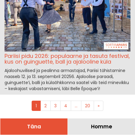
Pariisi pidu 2026: populaarne ja tasuta festival,
kus on guinguette, ball ja ajalooline küla
Ajaloohuvilised ja pealinna armastajad, Pariisi tähistamine
naaseb 12. ja 13. septembril 20256. Ajaloolise paraadi,
guinguette’i, balli ja külaõhkkonna saatel viib teid minevikku
– keskajast vabastamiseni, läbi Belle Époque’i!
1
2
3
4
...
20
»
Täna
Homme