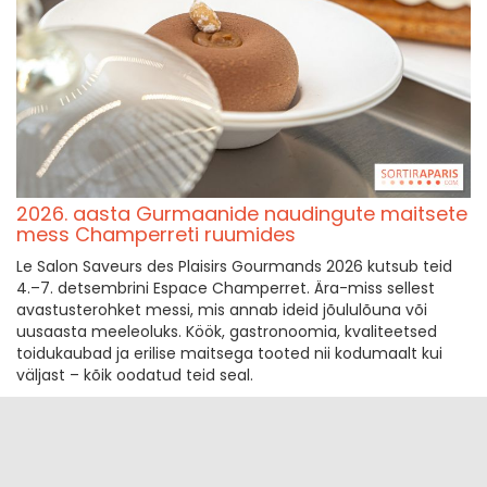
2026. aasta Gurmaanide naudingute maitsete
mess Champerreti ruumides
Le Salon Saveurs des Plaisirs Gourmands 2026 kutsub teid
4.–7. detsembrini Espace Champerret. Ära-miss sellest
avastusterohket messi, mis annab ideid jõululõuna või
uusaasta meeleoluks. Köök, gastronoomia, kvaliteetsed
toidukaubad ja erilise maitsega tooted nii kodumaalt kui
väljast – kõik oodatud teid seal.