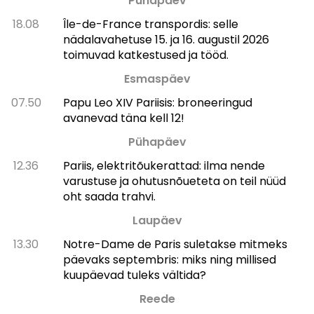
Pühapäev
18.08
Île-de-France transpordis: selle
nädalavahetuse 15. ja 16. augustil 2026
toimuvad katkestused ja tööd.
Esmaspäev
07.50
Papu Leo XIV Pariisis: broneeringud
avanevad täna kell 12!
Pühapäev
12.36
Pariis, elektritõukerattad: ilma nende
varustuse ja ohutusnõueteta on teil nüüd
oht saada trahvi.
Laupäev
13.30
Notre-Dame de Paris suletakse mitmeks
päevaks septembris: miks ning millised
kuupäevad tuleks vältida?
Reede