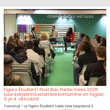
Figaro Étudiant'i Post Bac Pariisi mess 2026:
suur karjäärinõustamise kohtumine on tagasi
3. ja 4. oktoobril!
Toetatud - Le Figaro Étudiant tuleb taas laupäeval 3.