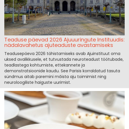
Teaduse päevad 2026 Ajuuuringute Instituudis:
nädalavahetus ajuteaduste avastamiseks
Teadusepäeva 2026 tähistamiseks avab Ajuinstituut oma
uksed avalikkusele, et tutvustada neuroteadust töötubade,
teadlastega kohtumiste, ettekannete ja
demonstratsioonide kaudu. See Parisis korraldatud tasuta
sündmus aitab paremini mõista aju toimimist ning
neuroloogiliste haiguste uurimist.