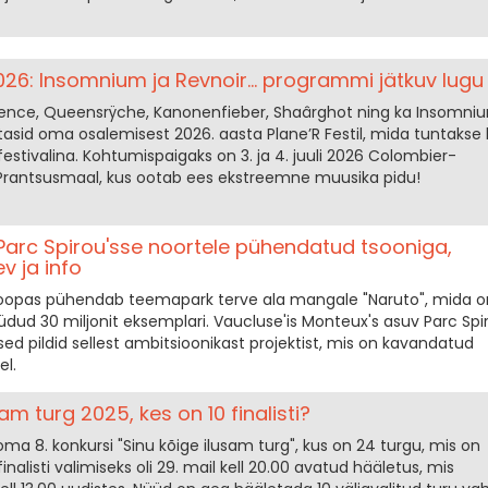
026: Insomnium ja Revnoir... programmi jätkuv lugu
ence, Queensrÿche, Kanonenfieber, Shaârghot ning ka Insomni
tasid oma osalemisest 2026. aasta Plane’R Festil, mida tuntakse 
festivalina. Kohtumispaigaks on 3. ja 4. juuli 2026 Colombier-
Prantsusmaal, kus ootab ees ekstreemne muusika pidu!
Parc Spirou'sse noortele pühendatud tsooniga,
 ja info
roopas pühendab teemapark terve ala mangale "Naruto", mida o
ud 30 miljonit eksemplari. Vaucluse'is Monteux's asuv Parc Spi
ed pildid sellest ambitsioonikast projektist, mis on kavandatud
el.
am turg 2025, kes on 10 finalisti?
oma 8. konkursi "Sinu kõige ilusam turg", kus on 24 turgu, mis on
nalisti valimiseks oli 29. mail kell 20.00 avatud hääletus, mis