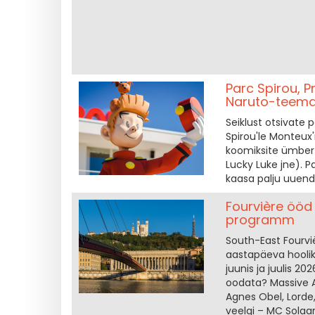
Parc Spirou, P
Naruto-teemal
Seiklust otsivate 
Spirou'le Monteux'i
koomiksite ümber l
Lucky Luke jne). P
kaasa palju uuend
Fourvière ööd 
programm
South-East Fourvi
aastapäeva hoolik
juunis ja juulis 2
oodata? Massive A
Agnes Obel, Lorde,
veelgi – MC Solaa