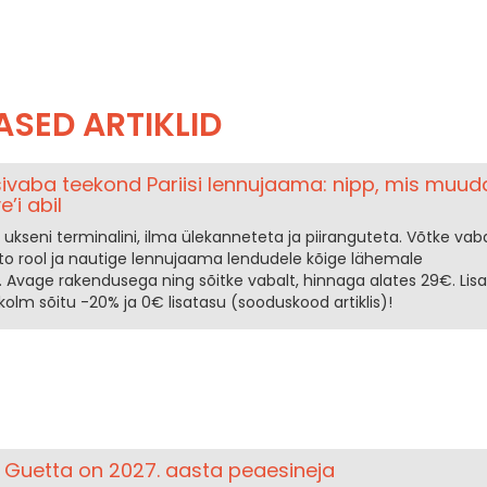
ASED ARTIKLID
sivaba teekond Pariisi lennujaama: nipp, mis muud
’i abil
ukseni terminalini, ilma ülekanneteta ja piiranguteta. Võtke vaba
to rool ja nautige lennujaama lendudele kõige lähemale
. Avage rakendusega ning sõitke vabalt, hinnaga alates 29€. Lisa
olm sõitu -20% ja 0€ lisatasu (sooduskood artiklis)!
d Guetta on 2027. aasta peaesineja