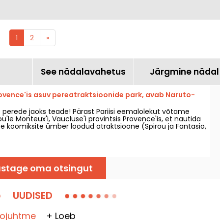
1
2
»
See nädalavahetus
Järgmine nädal
rovence'is asuv pereatraktsioonide park, avab Naruto-
e perede jaoks teade! Pärast Pariisi eemalolekut võtame
u'le Monteux'i, Vaucluse'i provintsis Provence'is, et nautida
use koomiksite ümber loodud atraktsioone (Spirou ja Fantasio,
 Paddle, Lucky Luke jne). Park avab uksed taas 4. aprillil 2026,
aega, mis toob kaasa palju uuendusi!
stage oma otsingut
UUDISED
fojuhtme
+ Loeb