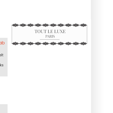
ab
lt
ks