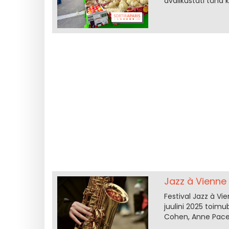
avalikustati täna 
Jazz à Vienne 
Festival Jazz à Vie
juulini 2025 toimu
Cohen, Anne Paceo