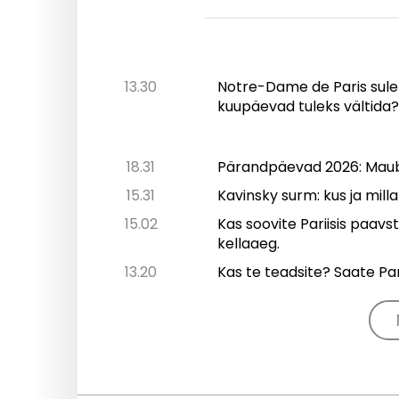
13.30
Notre-Dame de Paris sule
kuupäevad tuleks vältida
18.31
Pärandpäevad 2026: Maubui
15.31
Kavinsky surm: kus ja mill
15.02
Kas soovite Pariisis paav
kellaaeg.
13.20
Kas te teadsite? Saate Pari