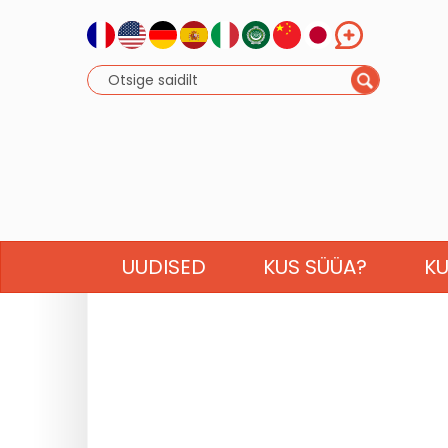
UUDISED
KUS SÜÜA?
K