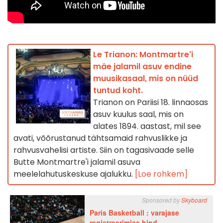
Le Trianon: Montmartre'i
mäe jalamil asuv endine
muusikasaal, mis on nüüd
tuntud koht.
Trianon on Pariisi 18. linnaosas
asuv kuulus saal, mis on
alates 1894. aastast, mil see
avati, võõrustanud tähtsamaid rahvuslikke ja
rahvusvahelisi artiste. Siin on tagasivaade selle
Butte Montmartre'i jalamil asuva
meelelahutuskeskuse ajalukku.
[Loe rohkem]