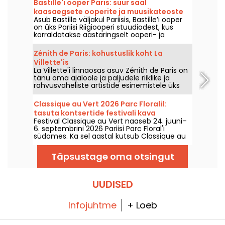
Bastille'i ooper Paris: suur saal
kaasaegsete ooperite ja muusikateoste
Asub Bastille väljakul Pariisis, Bastille’i ooper
jaoks
on üks Pariisi Riigiooperi stuudiodest, kus
korraldatakse aastaringselt ooperi- ja
ballettietendusi. 1989. aastal avatud
kaasaegne hoone on populaarsuselt
Zénith de Paris: kohustuslik koht La
suurejooneline ning pakub teavet lüüriliste ja
Villette'is
koreograafiliste etenduste kohta pealinnas
La Villette'i linnaosas asuv Zénith de Paris on
ning on tõeline kohtumispaik
tänu oma ajaloole ja paljudele riiklike ja
muusikasõpradele.
rahvusvaheliste artistide esinemistele üks
pealinna kõige sümboolsemaid
kontserdisaale.
Classique au Vert 2026 Parc Floralil:
tasuta kontsertide festivali kava
Festival Classique au Vert naaseb 24. juuni–
6. septembrini 2026 Pariisi Parc Floral'i
südames. Ka sel aastal kutsub Classique au
Vert muusikahuvilisi ja algajaid kuulajaid
nautima head rütmi ja ilusa ilma koos
Täpsustage oma otsingut
tunnustatud ja kasvavate artistidega.
UUDISED
Infojuhtme
+ Loeb