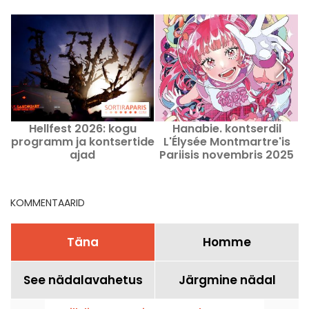
Hellfest 2026: kogu
Hanabie. kontserdil
S
programm ja kontsertide
L'Élysée Montmartre'is
ajad
Pariisis novembris 2025
m
KOMMENTAARID
Täna
Homme
See nädalavahetus
Järgmine nädal