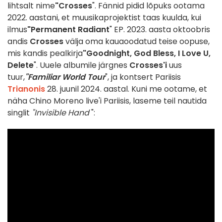
lihtsalt nime
"Crosses
". Fännid pidid lõpuks ootama
2022. aastani, et muusikaprojektist taas kuulda, kui
ilmus
"Permanent Radiant
" EP. 2023. aasta oktoobris
andis
Crosses
välja oma kauaoodatud teise oopuse,
mis kandis pealkirja
"Goodnight, God Bless, I Love U,
Delete
". Uuele albumile järgnes
Crosses'i
uus
tuur,
"Familiar World Tour
", ja kontsert Pariisis
Trianonis
28. juunil 2024. aastal. Kuni me ootame, et
näha Chino Moreno live'i Pariisis, laseme teil nautida
singlit
"Invisible Hand
":