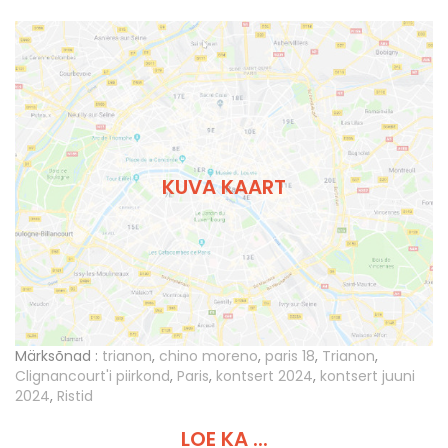
KUVA KAART
Märksõnad :
trianon
,
chino moreno
,
paris 18
,
Trianon
,
Clignancourt'i piirkond
,
Paris
,
kontsert 2024
,
kontsert juuni
2024
,
Ristid
LOE KA ...