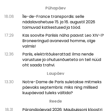
Pühapäev
18.08
Île-de-France transpordis: selle
nädalavahetuse 15. ja 16. augustil 2026
toimuvad katkestused ja tööd.
17.29
Kas soovite Pariisis näha paavst Leo XIV-i?
Broneeringud avanevad homme, olge
valmis!
12.36
Pariis, elektritõukerattad: ilma nende
varustuse ja ohutusnõueteta on teil nüüd
oht saada trahvi.
Laupäev
13.30
Notre-Dame de Paris suletakse mitmeks
päevaks septembris: miks ning millised
kuupäevad tuleks vältida?
Reede
18.31
Pärandpäevad 2026: Maubuissoni kloostri