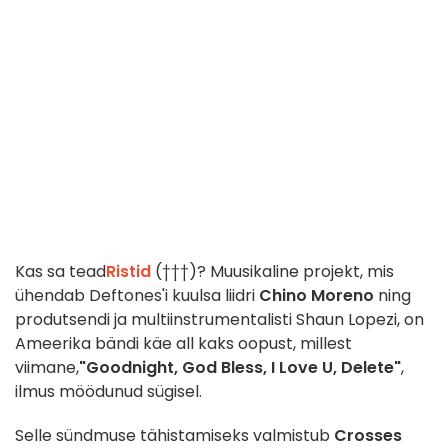
Kas sa tead
Ristid
(†††)? Muusikaline projekt, mis
ühendab Deftones'i kuulsa liidri
Chino Moreno
ning
produtsendi ja multiinstrumentalisti Shaun Lopezi, on
Ameerika bändi käe all kaks oopust, millest
viimane,
"Goodnight, God Bless, I Love U, Delete"
,
ilmus möödunud sügisel.
Selle sündmuse tähistamiseks valmistub
Crosses