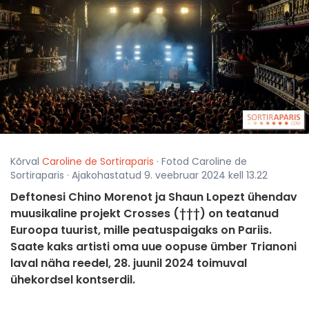
Kõrval
Caroline de Sortiraparis
· Fotod Caroline de
Sortiraparis · Ajakohastatud 9. veebruar 2024 kell 13.22
Deftonesi Chino Morenot ja Shaun Lopezt ühendav
muusikaline projekt Crosses (†††) on teatanud
Euroopa tuurist, mille peatuspaigaks on Pariis.
Saate kaks artisti oma uue oopuse ümber Trianoni
laval näha reedel, 28. juunil 2024 toimuval
ühekordsel kontserdil.