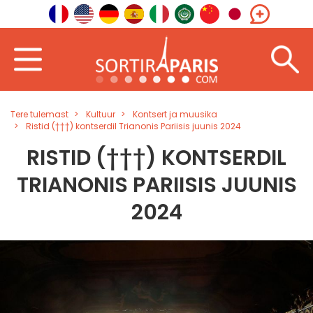
Tere tulemast
Kultuur
Kontsert ja muusika
Ristid (†††) kontserdil Trianonis Pariisis juunis 2024
RISTID (†††) KONTSERDIL
TRIANONIS PARIISIS JUUNIS
2024