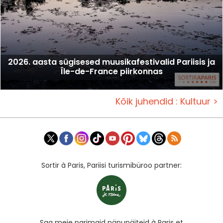
2026. aasta sügisesed muusikafestivalid Pariisis ja
Île-de-France piirkonnas
Kõik juhendid : Kultuur >
Sortir à Paris, Pariisi turismibüroo partner:
Saa meie parimaid näpunäiteid à Paris et