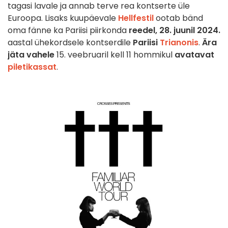
tagasi lavale ja annab terve rea kontserte üle
Euroopa. Lisaks kuupäevale
Hellfestil
ootab bänd
oma fänne ka Pariisi piirkonda
reedel, 28. juunil 2024.
aastal ühekordsele kontserdile
Pariisi
Trianonis
.
Ära
jäta vahele
15. veebruaril kell 11 hommikul
avatavat
piletikassat
.