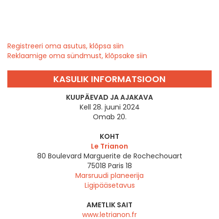
Registreeri oma asutus, klõpsa siin
Reklaamige oma sündmust, klõpsake siin
KASULIK INFORMATSIOON
KUUPÄEVAD JA AJAKAVA
Kell 28. juuni 2024
Omab 20.
KOHT
Le Trianon
80 Boulevard Marguerite de Rochechouart
75018
Paris 18
Marsruudi planeerija
Ligipääsetavus
AMETLIK SAIT
www.letrianon.fr