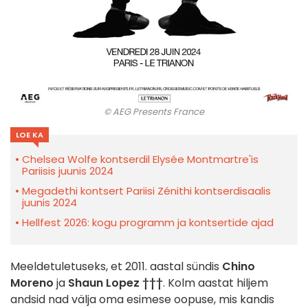
© AEG Presents France
LOE KA
Chelsea Wolfe kontserdil Elysée Montmartre'is
Pariisis juunis 2024
Megadethi kontsert Pariisi Zénithi kontserdisaalis
juunis 2024
Hellfest 2026: kogu programm ja kontsertide ajad
Meeldetuletuseks, et 2011. aastal sündis
Chino
Moreno
ja
Shaun Lopez
†††
. Kolm aastat hiljem
andsid nad välja oma esimese oopuse, mis kandis