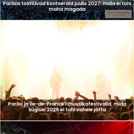
Pariisis toimuvad kontserdid juulis 2027: mida ei tohi
maha magada
Pariisi ja Île-de-France'i muusikafestivalid, mida
sügisel 2026 ei tohi vahele jätta