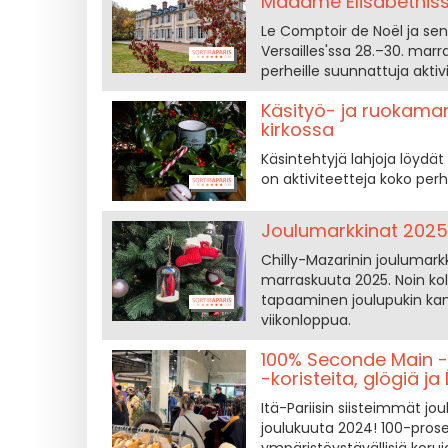
Madame Elisabethissa
Le Comptoir de Noël ja s
Versailles'ssa 28.–30. marr
perheille suunnattuja aktiv
Käsityö- ja ruokama
kirkossa
Käsintehtyjä lahjoja löydä
on aktiviteetteja koko perh
Joulumarkkinat 2025 
Chilly-Mazarinin joulumarkk
marraskuuta 2025. Noin k
tapaaminen joulupukin kans
viikonloppua.
100% Seconde Main -j
-koristeita, glögiä ja
Itä-Pariisin siisteimmät jou
joulukuuta 2024! 100-prose