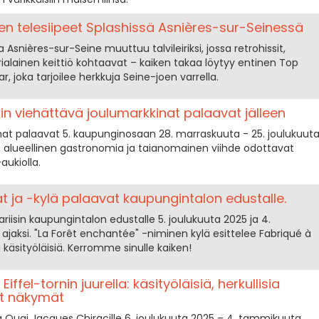
sen telesiipeet Splashissä Asnières-sur-Seinessä
 Asnières-sur-Seine muuttuu talvileiriksi, jossa retrohissit,
ialainen keittiö kohtaavat – kaiken takaa löytyy entinen Top
, joka tarjoilee herkkuja Seine-joen varrella.
n viehättävä joulumarkkinat palaavat jälleen
t palaavat 5. kaupunginosaan 28. marraskuuta - 25. joulukuut
t, alueellinen gastronomia ja taianomainen viihde odottavat
aukiolla.
at ja -kylä palaavat kaupungintalon edustalle.
iisin kaupungintalon edustalle 5. joulukuuta 2025 ja 4.
ajaksi. "La Forêt enchantée" -niminen kylä esittelee Fabriqué à
a käsityöläisiä. Kerromme sinulle kaiken!
ffel-tornin juurella: käsityöläisiä, herkullisia
at näkymät
laa Quai Jacques Chiracille 6. joulukuuta 2025 – 4. tammikuuta