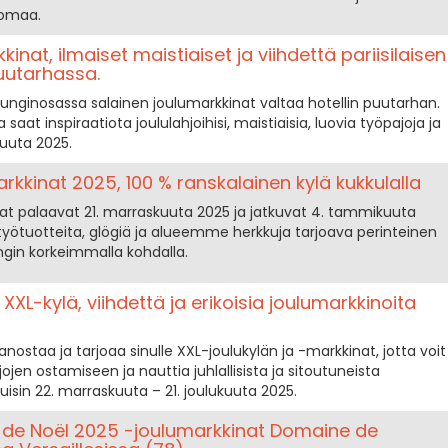
uomaa.
kinat, ilmaiset maistiaiset ja viihdettä pariisilaisen
puutarhassa.
aupunginosassa salainen joulumarkkinat valtaa hotellin puutarhan.
 saat inspiraatiota joululahjoihisi, maistiaisia, luovia työpajoja ja
kuuta 2025.
kkinat 2025, 100 % ranskalainen kylä kukkulalla
t palaavat 21. marraskuuta 2025 ja jatkuvat 4. tammikuuta
sityötuotteita, glögiä ja alueemme herkkuja tarjoava perinteinen
ngin korkeimmalla kohdalla.
XXL-kylä, viihdettä ja erikoisia joulumarkkinoita
anostaa ja tarjoaa sinulle XXL-joulukylän ja -markkinat, jotta voit
jen ostamiseen ja nauttia juhlallisista ja sitoutuneista
uisin 22. marraskuuta – 21. joulukuuta 2025.
de Noël 2025 -joulumarkkinat Domaine de