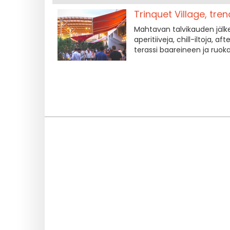
Trinquet Village, tre
Mahtavan talvikauden jälke
aperitiiveja, chill-iltoja, 
terassi baareineen ja ruokar