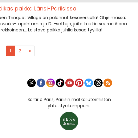
ndikäs paikka Länsi-Pariisissa
en Trinquet Village on palannut kesäversiolla! Ohjelmassa:
afterworks-tapahtumia ja DJ-settejä, joita kaikkia seuraa ihana
ekkoineen... Loistava paikka juhlia kesää tyylillä!
1
2
»
Sortir à Paris, Pariisin matkailutoimiston
yhteistyökumppani: