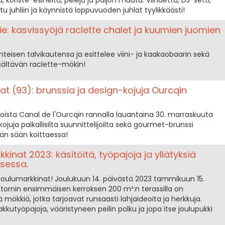
, koriste-esineitä, pelejä ja paljon muuta. Viihdettä, DJ-setti,
stu juhliin ja käynnistä loppuvuoden juhlat tyylikkäästi!
ie: kasvissyöjä raclette chalet ja kuumien juomien
inteisen talvikautensa ja esittelee viini- ja kaakaobaarin sekä
sältävän raclette-mökin!
at (93): brunssia ja design-kojuja Ourcqin
noista Canal de l'Ourcqin rannalla lauantaina 30. marraskuuta
 kojuja paikallisilta suunnittelijoilta sekä gourmet-brunssi
n sään koittaessa!
kkinat 2023: käsitöitä, työpajoja ja yllätyksiä
sessa.
t joulumarkkinat! Joulukuun 14. päivästä 2023 tammikuun 15.
ornin ensimmäisen kerroksen 200 m²:n terassilla on
kkiä, jotka tarjoavat runsaasti lahjaideoita ja herkkuja.
akkutyöpajoja, vääristyneen peilin polku ja jopa itse joulupukki