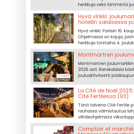
herkkuja sekä lämmintä j
Hyvä vinkki: joulumark
hotellin salaisessa 
Hyvä vinkki: Pariisin 16. k
Ohjelmassa on kojuja, joista
herkkuja torstaina 4. joulu
Montmartren joulumar
Montmartren joulumarkkina
2026 asti. Ranskalaisia kä
jouluaktiviteetti pääkaupu
La Cité de Noël 2025: 
Cité Fertilessa (93)
Tänä talvena Cité Fertile p
rauhassa valmistautua lahjo
viihdeohjelmista viikonlopp
Comptoir et marché 