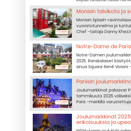
Monixin talvikota ja 
Monixin Splash-ravintolassa
vuoristotunnelma ja tuntur
Chef -taitaja Danny Khezzar
Notre-Dame de Parisi
Notre-Damen joulumarkkina
2025. Ranskalaiset käsityö
sinua Square René Viviani -
Pariisin joulumarkkin
Joulumarkkinat palaavat Par
tammikuuta 2026 väliseksi 
Paris -merkillä varustettuj
Joulumarkkinat 2025 Ei
erikoisuuksia ja upe
Eiffel-tornin joulukylä pa