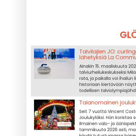
GLÖ
Talvilajien JO: curli
lähetyksiä La Commu
Ainakin 15. maaliskuuta 
talviurheilukeskukseksi Mil
rata, ja paikalla voi ihail
historiaan kiertävään näytt
todellisen talviolympiajäh
Taianomainen jouluk
Seit 7 vuotta Vincent Co
Joulukyläksi. Hän koristaa s
ilmainen valo- ja äänispekt
tammikuuta 2026 asti, maa
käydä tutustumassa hänen 