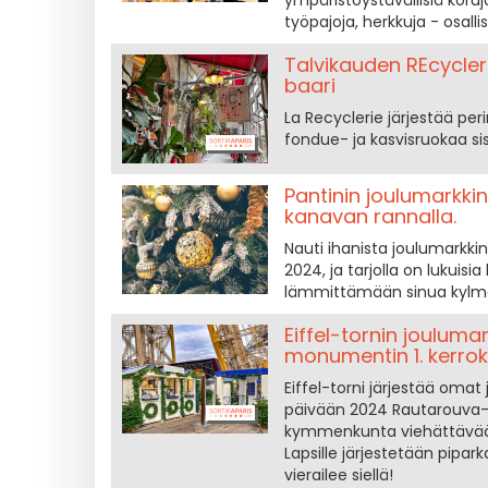
ympäristöystävällisiä koruja
työpajoja, herkkuja - osalli
Talvikauden REcycler
baari
La Recyclerie järjestää per
fondue- ja kasvisruokaa si
Pantinin joulumarkkin
kanavan rannalla.
Nauti ihanista joulumarkki
2024, ja tarjolla on lukuisia
lämmittämään sinua kylmä
Eiffel-tornin joulumar
monumentin 1. kerrok
Eiffel-torni järjestää oma
päivään 2024 Rautarouva-t
kymmenkunta viehättävää mö
Lapsille järjestetään pipark
vierailee siellä!