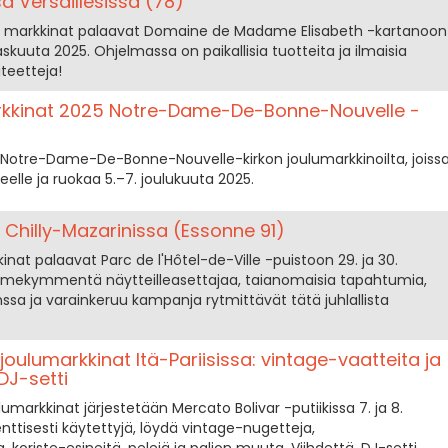
 Versaillesissa (78)
en markkinat palaavat Domaine de Madame Elisabeth -kartanoon
askuuta 2025. Ohjelmassa on paikallisia tuotteita ja ilmaisia
iteetteja!
rkkinat 2025 Notre-Dame-De-Bonne-Nouvelle -
t Notre-Dame-De-Bonne-Nouvelle-kirkon joulumarkkinoilta, joiss
eelle ja ruokaa 5.–7. joulukuuta 2025.
Chilly-Mazarinissa (Essonne 91)
inat palaavat Parc de l'Hôtel-de-Ville -puistoon 29. ja 30.
olmekymmentä näytteilleasettajaa, taianomaisia tapahtumia,
sa ja varainkeruu kampanja rytmittävät tätä juhlallista
oulumarkkinat Itä-Pariisissa: vintage-vaatteita ja
 DJ-setti
lumarkkinat järjestetään Mercato Bolivar -putiikissa 7. ja 8.
nttisesti käytettyjä, löydä vintage-nugetteja,