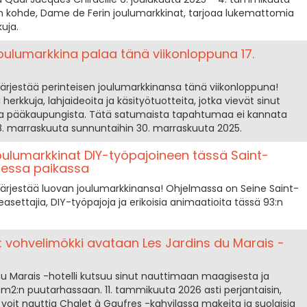
en kohde, Dame de Ferin joulumarkkinat, tarjoaa lukemattomia
kuja.
 joulumarkkina palaa tänä viikonloppuna 17.
o järjestää perinteisen joulumarkkinansa tänä viikonloppuna!
herkkuja, lahjaideoita ja käsityötuotteita, jotka vievät sinut
a pääkaupungista. Tätä satumaista tapahtumaa ei kannata
 28. marraskuuta sunnuntaihin 30. marraskuuta 2025.
oulumarkkinat DIY-työpajoineen tässä Saint-
nessa paikassa
b järjestää luovan joulumarkkinansa! Ohjelmassa on Seine Saint-
easettajia, DIY-työpajoja ja erikoisia animaatioita tässä 93:n
a: vohvelimökki avataan Les Jardins du Marais -
du Marais -hotelli kutsuu sinut nauttimaan maagisesta ja
0 m2:n puutarhassaan. 11. tammikuuta 2026 asti perjantaisin,
 voit nauttia Chalet à Gaufres -kahvilassa makeita ja suolaisia