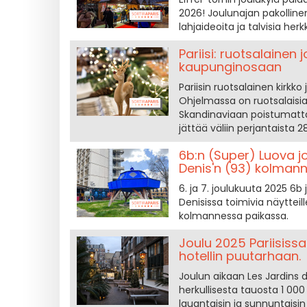
2026! Joulunajan pakollin
lahjaideoita ja talvisia herk
Pariisi: ruotsalainen
kaupunginosaan
Pariisin ruotsalainen kirkk
Ohjelmassa on ruotsalaisia 
Skandinaviaan poistumatt
jättää väliin perjantaista
6b:n (Super) Luova j
Denis'n (93) kolman
6. ja 7. joulukuuta 2025 6
Denisissa toimivia näytteill
kolmannessa paikassa.
Joulu 2025 Pariisiss
hotellin puutarhaan.
Joulun aikaan Les Jardins 
herkullisesta tauosta 1 00
lauantaisin ja sunnuntaisin