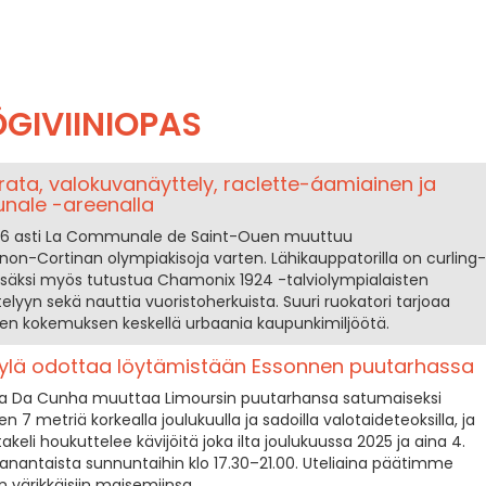
GIVIINIOPAS
ngrata, valokuvanäyttely, raclette-áamiainen ja
nale -areenalla
2026 asti La Communale de Saint-Ouen muuttuu
anon-Cortinan olympiakisoja varten. Lähikauppatorilla on curling-
un lisäksi myös tutustua Chamonix 1924 -talviolympialaisten
elyyn sekä nauttia vuoristoherkuista. Suuri ruokatori tarjoaa
den kokemuksen keskellä urbaania kaupunkimiljöötä.
ylä odottaa löytämistään Essonnen puutarhassa
sta Da Cunha muuttaa Limoursin puutarhansa satumaiseksi
en 7 metriä korkealla joulukuulla ja sadoilla valotaideteoksilla, ja
akeli houkuttelee kävijöitä joka ilta joulukuussa 2025 ja aina 4.
nantaista sunnuntaihin klo 17.30–21.00. Uteliaina päätimme
värikkäisiin maisemiinsa.