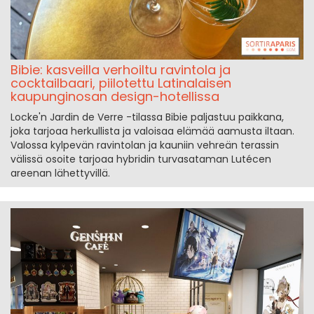
Bibie: kasveilla verhoiltu ravintola ja
cocktailbaari, piilotettu Latinalaisen
kaupunginosan design-hotellissa
Locke'n Jardin de Verre -tilassa Bibie paljastuu paikkana,
joka tarjoaa herkullista ja valoisaa elämää aamusta iltaan.
Valossa kylpevän ravintolan ja kauniin vehreän terassin
välissä osoite tarjoaa hybridin turvasataman Lutécen
areenan lähettyvillä.