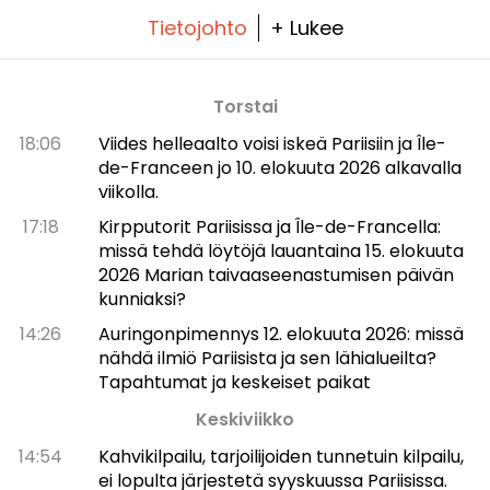
Tietojohto
+ Lukee
Torstai
18:06
Viides helleaalto voisi iskeä Pariisiin ja Île-
de-Franceen jo 10. elokuuta 2026 alkavalla
viikolla.
17:18
Kirpputorit Pariisissa ja Île-de-Francella:
missä tehdä löytöjä lauantaina 15. elokuuta
2026 Marian taivaaseenastumisen päivän
kunniaksi?
14:26
Auringonpimennys 12. elokuuta 2026: missä
nähdä ilmiö Pariisista ja sen lähialueilta?
Tapahtumat ja keskeiset paikat
Keskiviikko
14:54
Kahvikilpailu, tarjoilijoiden tunnetuin kilpailu,
ei lopulta järjestetä syyskuussa Pariisissa.