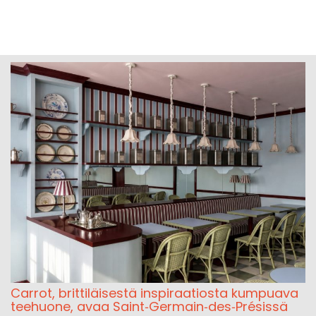
Carrot, brittiläisestä inspiraatiosta kumpuava
teehuone, avaa Saint‑Germain‑des‑Présissä