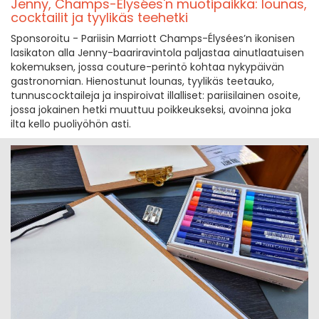
Jenny, Champs-Élysées'n muotipaikka: lounas,
cocktailit ja tyylikäs teehetki
Sponsoroitu - Pariisin Marriott Champs-Élysées’n ikonisen
lasikaton alla Jenny-baariravintola paljastaa ainutlaatuisen
kokemuksen, jossa couture-perintö kohtaa nykypäivän
gastronomian. Hienostunut lounas, tyylikäs teetauko,
tunnuscocktaileja ja inspiroivat illalliset: pariisilainen osoite,
jossa jokainen hetki muuttuu poikkeukseksi, avoinna joka
ilta kello puoliyöhön asti.