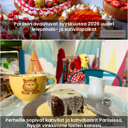
Pariisiin avautuvat syyskuussa 2026 uudet
leivonnais- ja kahvilapaikat
Perheille sopivat kahvilat ja kahvibaarit Pariisissa,
hyvät vinkkimme lasten kanssa