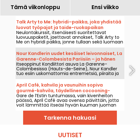
Tämä viikonloppu
Ensi viikko
Talk Arty to Me: hybridi–paikka, joka yhdistää
luovat työpajat ja taide-ruokapaikan
Neulontakurssit, itsenäisesti suoritettavat
Marais'n kaupunginosassa.
luovuuspaketit, jaettavat annokset, Talk Arty to
Me on hybridi paikka, jonne tullaan sekä luomaan
että herkuttelemaan, taideworkshopien ja
rennon sesoniravintolan välimaastossa.
Nour Kandlerin uudet kesäiset leivonnaiset, La
Garenne-Colombesista Pariisiin – ja hänen
Itseoppinut Kondiittori asuva La Garenne-
työpajansa
Colombesissa (Hauts-de-Seine), Nour Kandler
tuo esiin uskomattomia entremetsiä, piiraita ja
vanukaita – täysin kotitekoisia, tilattavissa
räätälöidysti. Olemme testanneet hänen uutta
April Café, kahvila ja vaunuihin sopiva
hedelmäistä kesämallistoaan tälle kesälle 2026,
gourmé-kahvila, täydellinen cocooning-
ja viemme teidät hänen lööpökseen.
Gare de l’Estin tuntumassa, vain kivenheiton
pysähdys 10. kaupunginosassa.
päässä, April Café avaa ovensa päivittäin, jotta
voit lämmittää itseäsi hyvän kuuman juoman
äärellä, pysähtyä nauttimaan välipalasta tai
viettää hetken rauhassa ja kuivasti.
Tarkenna hakuasi
UUTISET