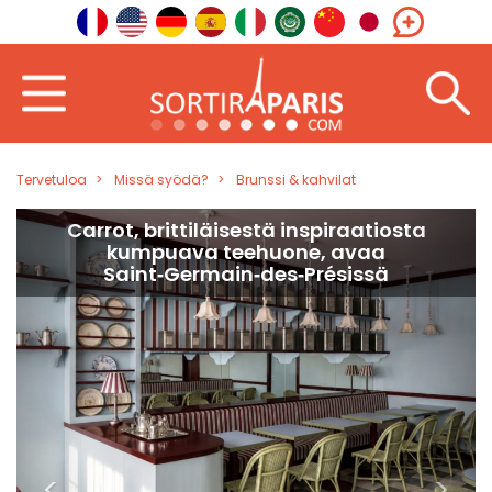
Tervetuloa
Missä syödä?
Brunssi & kahvilat
Carrot, brittiläisestä inspiraatiosta
kumpuava teehuone, avaa
Saint‑Germain‑des‑Présissä
<
>