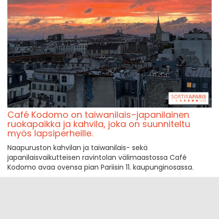
Café Kodomo on taiwanilais–japanilainen
ruokapaikka ja kahvila, joka on suunniteltu
myös lapsiperheille.
Naapuruston kahvilan ja taiwanilais- sekä
japanilaisvaikutteisen ravintolan välimaastossa Café
Kodomo avaa ovensa pian Pariisin 11. kaupunginosassa.