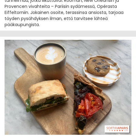
tunnelmaa, jotka liikuttavat Rooman, New Orleansin ja
Provencen vivahteita – Pariisin sydämessä, Opérasta
Eiffeltorniin. Jokainen osoite, terassinsa ansiosta, tarjoaa
täyden pysähdyksen ilman, että tarvitsee lähteä
pääkaupungista.