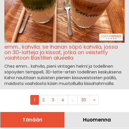
emm… kahvila: se ihanan söpö kahvila, jossa
on 3D-latteja ja kissat, jotka on veistetty
vaahtoon Bastillen alueella
Chez emm… kahvila, pieni vintagen helmi ja todellinen
söpöyden temppeli, 3D-latte-artsin todellinen keskuksena.
Kahvi nautitaan suloisten pienien kissaveistosten päällä,
maidosta vaahdosta käsin muotoilluilla kissahahmoilla.
1
2
3
4
...
20
»
Tänään
Huomenna