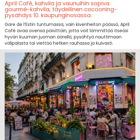
April Café, kahvila ja vaunuihin sopiva
gourmé-kahvila, täydellinen cocooning-
pysähdys 10. kaupunginosassa.
Gare de l’Estin tuntumassa, vain kivenheiton päässä, April
Café avaa ovensa päivittäin, jotta voit lämmittää itseäsi
hyvän kuuman juoman äärellä, pysähtyä nauttimaan
välipalasta tai viettää hetken rauhassa ja kuivasti.