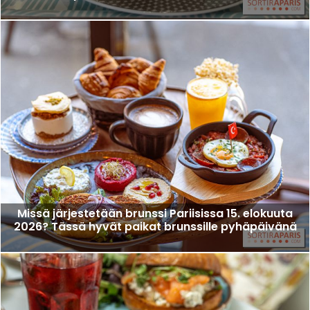
Missä järjestetään brunssi Pariisissa 15. elokuuta
2026? Tässä hyvät paikat brunssille pyhäpäivänä