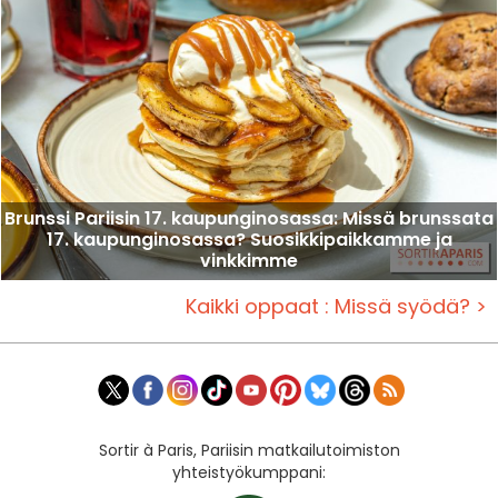
Brunssi Pariisin 17. kaupunginosassa: Missä brunssata
17. kaupunginosassa? Suosikkipaikkamme ja
vinkkimme
Kaikki oppaat : Missä syödä? >
Sortir à Paris, Pariisin matkailutoimiston
yhteistyökumppani: