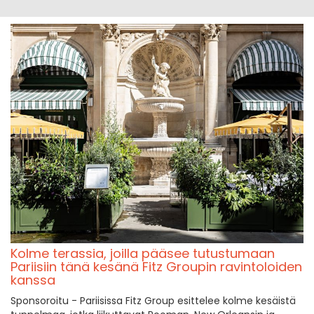
Kolme terassia, joilla pääsee tutustumaan
Pariisiin tänä kesänä Fitz Groupin ravintoloiden
kanssa
Sponsoroitu - Pariisissa Fitz Group esittelee kolme kesäistä