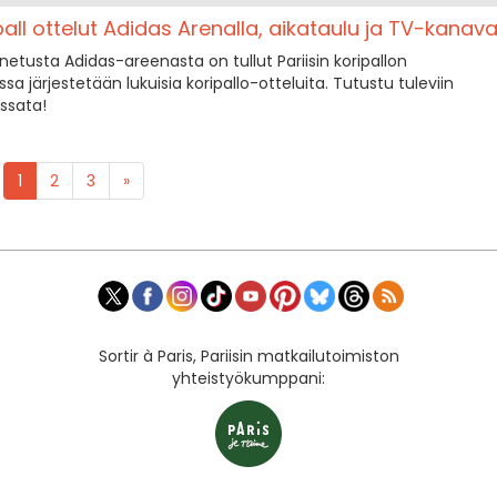
all ottelut Adidas Arenalla, aikataulu ja TV-kanav
etusta Adidas-areenasta on tullut Pariisin koripallon
sa järjestetään lukuisia koripallo-otteluita. Tutustu tuleviin
issata!
1
2
3
»
Sortir à Paris, Pariisin matkailutoimiston
yhteistyökumppani: