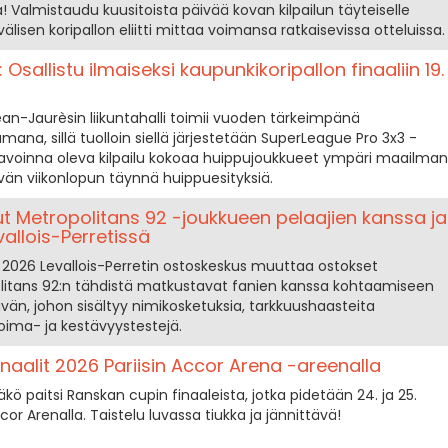
 Valmistaudu kuusitoista päivää kovan kilpailun täyteiselle
älisen koripallon eliitti mittaa voimansa ratkaisevissa otteluissa.
Osallistu ilmaiseksi kaupunkikoripallon finaaliin 19.
n-Jaurèsin liikuntahalli toimii vuoden tärkeimpänä
ana, sillä tuolloin siellä järjestetään SuperLeague Pro 3x3 -
ksi avoinna oleva kilpailu kokoaa huippujoukkueet ympäri maailman
ävän viikonlopun täynnä huippuesityksiä.
lut Metropolitans 92 -joukkueen pelaajien kanssa ja
vallois-Perretissä
 2026 Levallois-Perretin ostoskeskus muuttaa ostokset
ropolitans 92:n tähdistä matkustavat fanien kanssa kohtaamiseen
ivän, johon sisältyy nimikosketuksia, tarkkuushaasteita
oima- ja kestävyystestejä.
naalit 2026 Pariisin Accor Arena -areenalla
äkö paitsi Ranskan cupin finaaleista, jotka pidetään 24. ja 25.
cor Arenalla. Taistelu luvassa tiukka ja jännittävä!