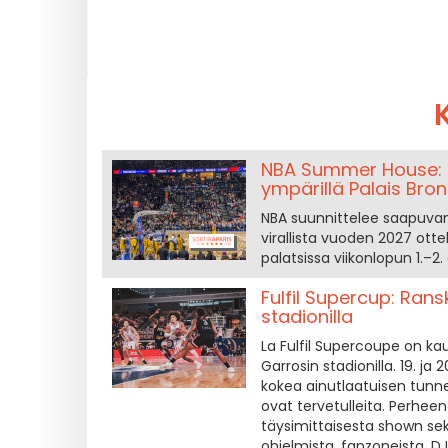
NBA Summer House: il
ympärillä Palais Bron
NBA suunnittelee saapuvans
virallista vuoden 2027 otte
palatsissa viikonlopun 1.–2
Fulfil Supercup: Rans
stadionilla
La Fulfil Supercoupe on k
Garrosin stadionilla. 19. ja
kokea ainutlaatuisen tunn
ovat tervetulleita. Perhe
täysimittaisesta shown se
ohjelmista, fanzoneista, DJ-