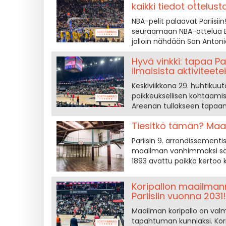
kaikki tiedot ottelus
NBA-pelit palaavat Pariisi
seuraamaan NBA-ottelua Be
jolloin nähdään San Antoni
Hyvä vinkki: tapaa Pa
ilmaisista aktiviteete
Keskiviikkona 29. huhtikuu
poikkeuksellisen kohtaamis
Areenan tullakseen tapaamaa
Tiesitkö tämän? Maail
Pariisin 9. arrondissementis
maailman vanhimmaksi säi
1893 avattu paikka kertoo k
Koripallon maailman
Pariisiin vuonna 2031!
Maailman koripallo on val
tapahtuman kunniaksi. Kor