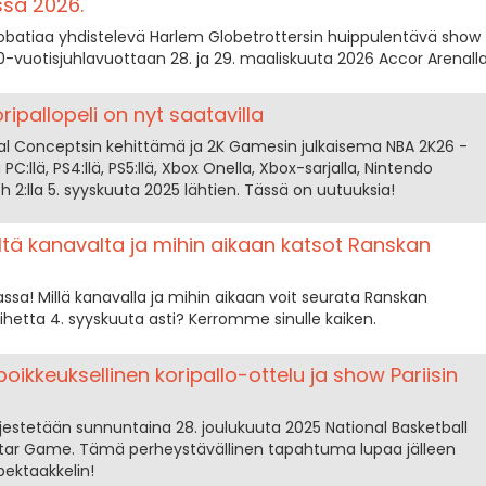
ssa 2026.
robatiaa yhdistelevä Harlem Globetrottersin huippulentävä show
00-vuotisjuhlavuottaan 28. ja 29. maaliskuuta 2026 Accor Arenalla
ripallopeli on nyt saatavilla
ual Conceptsin kehittämä ja 2K Gamesin julkaisema NBA 2K26 -
 PC:llä, PS4:llä, PS5:llä, Xbox Onella, Xbox-sarjalla, Nintendo
ch 2:lla 5. syyskuuta 2025 lähtien. Tässä on uutuuksia!
ltä kanavalta ja mihin aikaan katsot Ranskan
sa! Millä kanavalla ja mihin aikaan voit seurata Ranskan
etta 4. syyskuuta asti? Kerromme sinulle kaiken.
oikkeuksellinen koripallo-ottelu ja show Pariisin
ärjestetään sunnuntaina 28. joulukuuta 2025 National Basketball
Star Game. Tämä perheystävällinen tapahtuma lupaa jälleen
ektaakkelin!