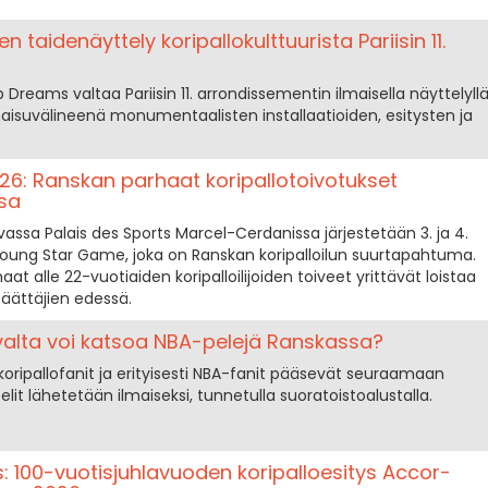
 taidenäyttely koripallokulttuurista Pariisin 11.
 Dreams valtaa Pariisin 11. arrondissementin ilmaisella näyttelyllä
ilmaisuvälineenä monumentaalisten installaatioiden, esitysten ja
6: Ranskan parhaat koripallotoivotukset
ssa
sevassa Palais des Sports Marcel-Cerdanissa järjestetään 3. ja 4.
oung Star Game, joka on Ranskan koripalloilun suurtapahtuma.
t alle 22-vuotiaiden koripalloilijoiden toiveet yrittävät loistaa
päättäjien edessä.
avalta voi katsoa NBA-pelejä Ranskassa?
oripallofanit ja erityisesti NBA-fanit pääsevät seuraamaan
lit lähetetään ilmaiseksi, tunnetulla suoratoistoalustalla.
: 100-vuotisjuhlavuoden koripalloesitys Accor-