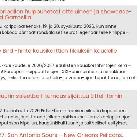
oripallon huippuhetket otteluineen ja showcase-
d Garrosilla
oripalloareenaksi 19. ja 20. syyskuuta 2026, kun sinne
a kokoaa parhaat ranskalaiset seurat legendariselle Philippe-
y Bird -hinta kausikorttien tilauksiin kaudelle
ukkue kaudelle 2026/2027 edullisten kausikorttihintojen kera –
n! Euroopan huippuottelujen, XXL-animointien ja riehakkaan
yy, miksi tämä on se urheilu- ja vapaa-ajan tapahtuma, jota et
urin streetball-turnaus sijoittuu Eiffel-tornin
12. heinäkuuta 2026 Eiffel-tornin ikonisen siluetin kupeeseen.
turnaus järjestetään jälleen poikkeuksellisen viikonlopun ajan
utason kilpailun, kaupunkikulttuurin ja taiteelliset esitykset.
027: San Antonio Spurs – New Orleans Pelicans,