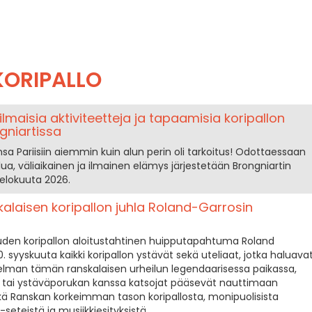
KORIPALLO
maisia aktiviteetteja ja tapaamisia koripallon
gniartissa
a Pariisiin aiemmin kuin alun perin oli tarkoitus! Odottaessaan
lua, väliaikainen ja ilmainen elämys järjestetään Brongniartin
. elokuuta 2026.
kalaisen koripallon juhla Roland-Garrosin
auden koripallon aloitustahtinen huipputapahtuma Roland
 20. syyskuuta kaikki koripallon ystävät sekä uteliaat, jotka haluava
elman tämän ranskalaisen urheilun legendaarisessa paikassa,
en tai ystäväporukan kanssa katsojat pääsevät nauttimaan
kä Ranskan korkeimman tason koripallosta, monipuolisista
seteistä ja musiikkiesityksistä.