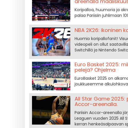
areenalla maaliskuu
Koripalloa, huumoria ja ak
palaa Pariisiin juhlimaan 1
NBA 2K26: ikoninen ko
Huomio koripallofanit! Vis
videopeli on ollut saatavilla
Switchillä ja Nintendo Swit
Euro Basket 2025: mi
pelejä? Ohjelma
EuroBasket 2025 on alkamas
joukkueemme alkulohkovaih
All Star Game 2025: p
Accor-areenalla.
Pariisin Accor-areenalla j
Leaguen vuoden 2025 All 
kerran henkeäsalpaavan sp