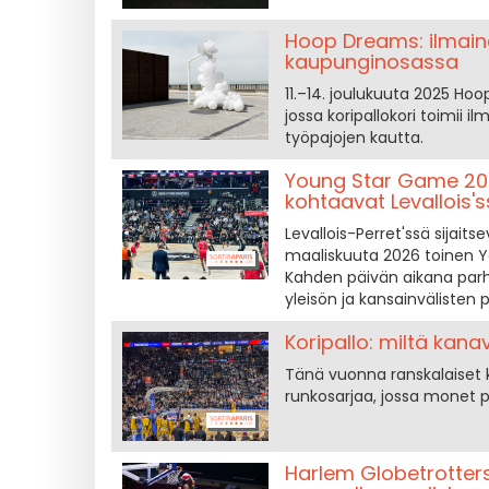
Hoop Dreams: ilmainen
kaupunginosassa
11.–14. joulukuuta 2025 Hoop
jossa koripallokori toimii 
työpajojen kautta.
Young Star Game 202
kohtaavat Levallois'
Levallois-Perret'ssä sijait
maaliskuuta 2026 toinen Y
Kahden päivän aikana parhaa
yleisön ja kansainvälisten 
Koripallo: miltä kan
Tänä vuonna ranskalaiset k
runkosarjaa, jossa monet pe
Harlem Globetrotters