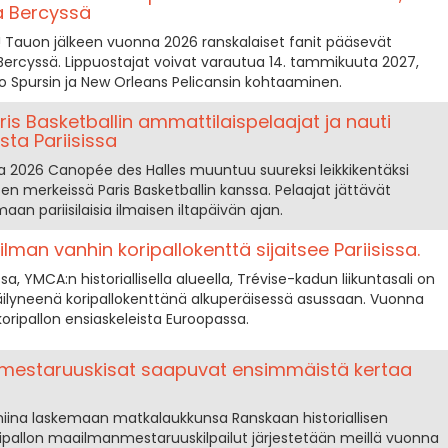
ta Bercyssä
in! Tauon jälkeen vuonna 2026 ranskalaiset fanit pääsevät
rcyssä. Lippuostajat voivat varautua 14. tammikuuta 2027,
o Spursin ja New Orleans Pelicansin kohtaaminen.
ris Basketballin ammattilaispelaajat ja nauti
ista Pariisissa
ta 2026 Canopée des Halles muuntuu suureksi leikkikentäksi
en merkeissä Paris Basketballin kanssa. Pelaajat jättävät
n pariisilaisia ilmaisen iltapäivän ajan.
man vanhin koripallokenttä sijaitsee Pariisissa.
sa, YMCA:n historiallisella alueella, Trévise-kadun liikuntasali on
lyneenä koripallokenttänä alkuperäisessä asussaan. Vuonna
oripallon ensiaskeleista Euroopassa.
mestaruuskisat saapuvat ensimmäistä kertaa
miina laskemaan matkalaukkunsa Ranskaan historiallisen
ipallon maailmanmestaruuskilpailut järjestetään meillä vuonna