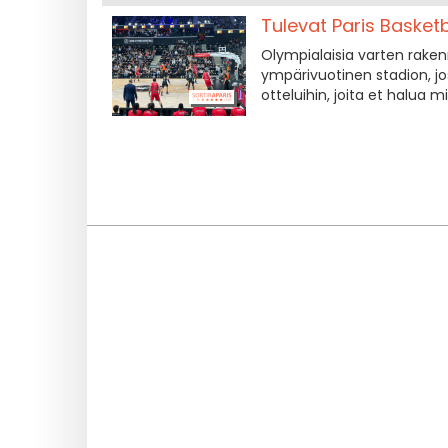
Tulevat Paris Basketb
Olympialaisia varten rakenn
ympärivuotinen stadion, jos
otteluihin, joita et halua m