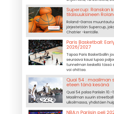
Supercup: Ranskan k
tilaisuuksineen Rolan
Roland-Garros muuntautuu k
järjestetään Supercup, jok
Chatrier -kentälle.
Paris Basketball: Earl
2026/2027
Tapaa Paris Basketballin jo
seuraava kausi lupaa paljo
tunnelman keskellä tässä s
voi ohittaa.
Quai 54 : maailman su
eteen tänä kesänä
Quai 54 palaa Pariisiin 10.–
Maailman suurin streetball-
ulkoilmassa, yhdistäen huipp
NBA:n Pariisin peli 2