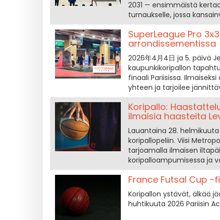
2031 — ensimmäistä kertaa!
turnaukselle, jossa kansainv
SuperLeague Pro 3x3: 
arrondissementissa
2026年4月4日 ja 5. päivä Jea
kaupunkikoripallon tapahtum
finaali Pariisissa. Ilmaise
yhteen ja tarjoilee jännitt
Koripallo: Haastatte
ilmaisia haasteita Le
Lauantaina 28. helmikuuta
koripallopeliin. Viisi Met
tarjoamalla ilmaisen iltapä
koripalloampumisessa ja v
France Futsal Cup -fi
Koripallon ystävät, älkää jä
huhtikuuta 2026 Pariisin Ac