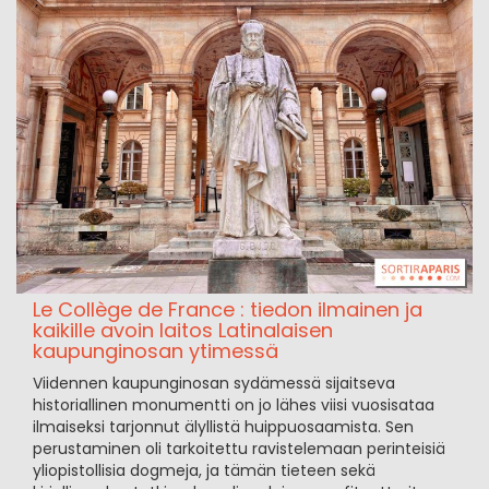
Le Collège de France : tiedon ilmainen ja
kaikille avoin laitos Latinalaisen
kaupunginosan ytimessä
Viidennen kaupunginosan sydämessä sijaitseva
historiallinen monumentti on jo lähes viisi vuosisataa
ilmaiseksi tarjonnut älyllistä huippuosaamista. Sen
perustaminen oli tarkoitettu ravistelemaan perinteisiä
yliopistollisia dogmeja, ja tämän tieteen sekä