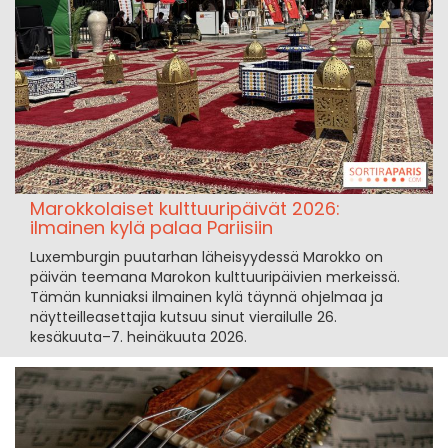
Marokkolaiset kulttuuripäivät 2026:
ilmainen kylä palaa Pariisiin
Luxemburgin puutarhan läheisyydessä Marokko on
päivän teemana Marokon kulttuuripäivien merkeissä.
Tämän kunniaksi ilmainen kylä täynnä ohjelmaa ja
näytteilleasettajia kutsuu sinut vierailulle 26.
kesäkuuta–7. heinäkuuta 2026.