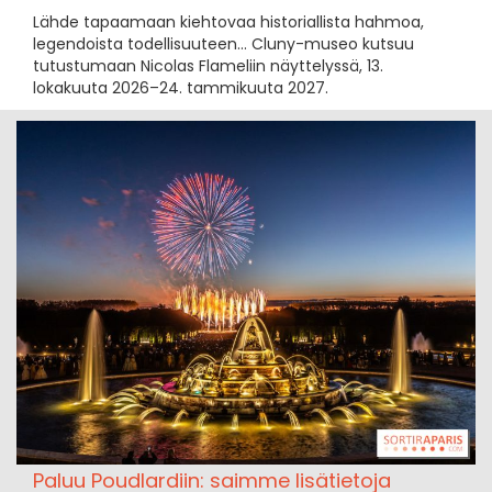
Lähde tapaamaan kiehtovaa historiallista hahmoa,
legendoista todellisuuteen... Cluny-museo kutsuu
tutustumaan Nicolas Flameliin näyttelyssä, 13.
lokakuuta 2026–24. tammikuuta 2027.
Paluu Poudlardiin: saimme lisätietoja