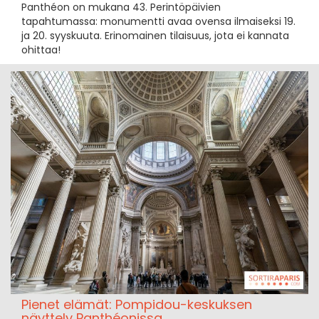
Panthéon on mukana 43. Perintöpäivien
tapahtumassa: monumentti avaa ovensa ilmaiseksi 19.
ja 20. syyskuuta. Erinomainen tilaisuus, jota ei kannata
ohittaa!
Pienet elämät: Pompidou-keskuksen
näyttely Panthéonissa