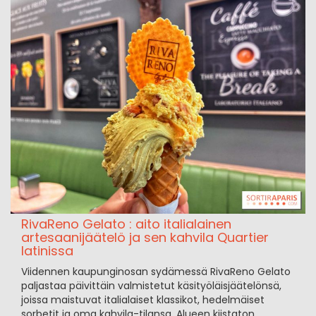
RivaReno Gelato : aito italialainen
artesaanijäätelö ja sen kahvila Quartier
latinissa
Viidennen kaupunginosan sydämessä RivaReno Gelato
paljastaa päivittäin valmistetut käsityöläisjäätelönsä,
joissa maistuvat italialaiset klassikot, hedelmäiset
sorbetit ja oma kahvila-tilansa. Alueen kiistaton