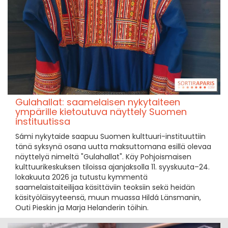
Gulahallat: saamelaisen nykytaiteen
ympärille kietoutuva näyttely Suomen
instituutissa
Sámi nykytaide saapuu Suomen kulttuuri-instituuttiin
tänä syksynä osana uutta maksuttomana esillä olevaa
näyttelyä nimeltä "Gulahallat". Käy Pohjoismaisen
kulttuurikeskuksen tiloissa ajanjaksolla 11. syyskuuta–24.
lokakuuta 2026 ja tutustu kymmentä
saamelaistaiteilijaa käsittäviin teoksiin sekä heidän
käsityöläisyyteensä, muun muassa Hildá Länsmanin,
Outi Pieskin ja Marja Helanderin töihin.