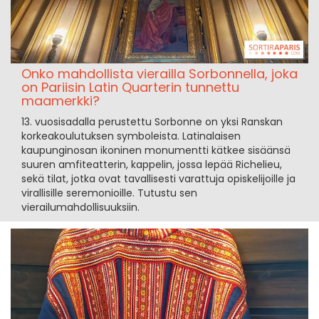
Onko mahdollista vierailla Sorbonnella, joka
on Pariisin Latin Quarterin tunnettu
maamerkki?
13. vuosisadalla perustettu Sorbonne on yksi Ranskan
korkeakoulutuksen symboleista. Latinalaisen
kaupunginosan ikoninen monumentti kätkee sisäänsä
suuren amfiteatterin, kappelin, jossa lepää Richelieu,
sekä tilat, jotka ovat tavallisesti varattuja opiskelijoille ja
virallisille seremonioille. Tutustu sen
vierailumahdollisuuksiin.