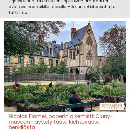
kirjallisuuden tutkimuksen lippulaivan amfiteatterit
ovat avoinna kaikille utiaisille – ilman rekisteröintiä tai
tutkintoa.
Nicolas Flamel, paperin alkemisti: Cluny-
museon näyttely tästä kiehtovasta
henkilöstä