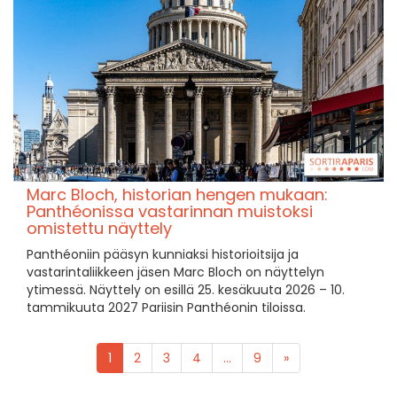
Marc Bloch, historian hengen mukaan:
Panthéonissa vastarinnan muistoksi
omistettu näyttely
Panthéoniin pääsyn kunniaksi historioitsija ja
vastarintaliikkeen jäsen Marc Bloch on näyttelyn
ytimessä. Näyttely on esillä 25. kesäkuuta 2026 – 10.
tammikuuta 2027 Pariisin Panthéonin tiloissa.
1
2
3
4
...
9
»