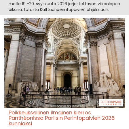
meille 19.–20. syyskuuta 2026 järjestettävän viikonlopun
aikana: tutustu Kulttuuriperintöpäivien ohjelmaan.
Poikkeuksellinen ilmainen kierros
Panthéonissa Pariisin Perintöpäivien 2026
kunniaksi