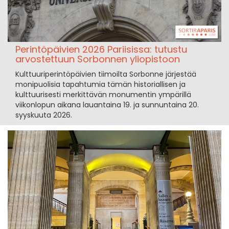
Perintöpäivien 2026 Pariisissa: tutustu
arvostettuun Sorbonnen yliopistoon
Kulttuuriperintöpäivien tiimoilta Sorbonne järjestää
monipuolisia tapahtumia tämän historiallisen ja
kulttuurisesti merkittävän monumentin ympärillä
viikonlopun aikana lauantaina 19. ja sunnuntaina 20.
syyskuuta 2026.