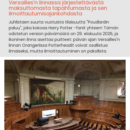
Versailles’n linnassa järjestettävästä
maksuttomasta tapahtumasta ja sen
ilmoittautumisajankohdasta
Juhlistaen suurta vuotuista tilaisuutta "Poudlardin
paluu", joka kokoaa Harry Potter -fanit yhteen! Tämän
odotetun version päivämäärä on 29. elokuuta 2026, ja
ikoninen linna asettaa puitteet: päivän ajan Versailles'n
linnan Orangeriissa Potterheadit voivat osallistua
ilmaiseksi, mutta ilmoittautuminen on pakollista.