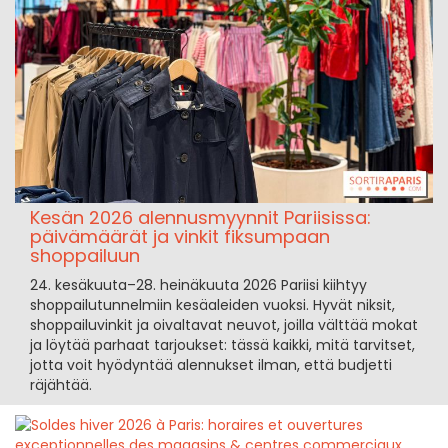
Kesän 2026 alennusmyynnit Pariisissa:
päivämäärät ja vinkit fiksumpaan
shoppailuun
24. kesäkuuta–28. heinäkuuta 2026 Pariisi kiihtyy
shoppailutunnelmiin kesäaleiden vuoksi. Hyvät niksit,
shoppailuvinkit ja oivaltavat neuvot, joilla välttää mokat
ja löytää parhaat tarjoukset: tässä kaikki, mitä tarvitset,
jotta voit hyödyntää alennukset ilman, että budjetti
räjähtää.