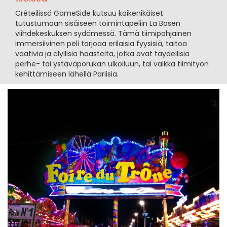
Créteilissä GameSide kutsuu kaikenikäiset
tutustumaan sisäiseen toimintapeliin La Basen
viihdekeskuksen sydämessä. Tämä tiimipohjainen
immersiivinen peli tarjoaa erilaisia fyysisiä, taitoa
vaativia ja älyllisiä haasteita, jotka ovat täydellisiä
perhe- tai ystäväporukan ulkoiluun, tai vaikka tiimityön
kehittämiseen lähellä Pariisia.