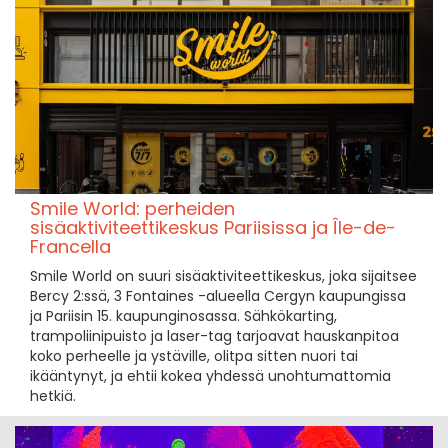
Smile World: perheiden
sisäaktiviteettikeskus Pariisissa ja Île-de-
Francella
Smile World on suuri sisäaktiviteettikeskus, joka sijaitsee
Bercy 2:ssä, 3 Fontaines -alueella Cergyn kaupungissa
ja Pariisin 15. kaupunginosassa. Sähkökarting,
trampoliinipuisto ja laser-tag tarjoavat hauskanpitoa
koko perheelle ja ystäville, olitpa sitten nuori tai
ikääntynyt, ja ehtii kokea yhdessä unohtumattomia
hetkiä.