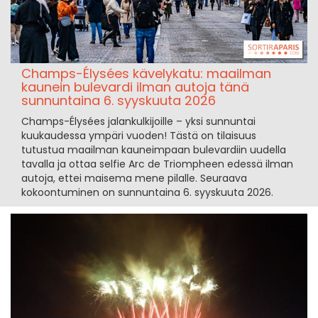
Champs-Élysées kävelykatu: maailman
kaunein bulevardi ilman autoja tänä
sunnuntaina 6. syyskuuta 2026
Champs-Élysées jalankulkijoille – yksi sunnuntai
kuukaudessa ympäri vuoden! Tästä on tilaisuus
tutustua maailman kauneimpaan bulevardiin uudella
tavalla ja ottaa selfie Arc de Triompheen edessä ilman
autoja, ettei maisema mene pilalle. Seuraava
kokoontuminen on sunnuntaina 6. syyskuuta 2026.