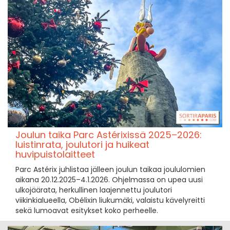
Joulun taika Parc Astérixissä 2025–2026:
luistinrata, joulutori ja huikeat
huvipuistolaitteet
Parc Astérix juhlistaa jälleen joulun taikaa joululomien
aikana 20.12.2025–4.1.2026. Ohjelmassa on upea uusi
ulkojäärata, herkullinen laajennettu joulutori
viikinkialueella, Obélixin liukumäki, valaistu kävelyreitti
sekä lumoavat esitykset koko perheelle.