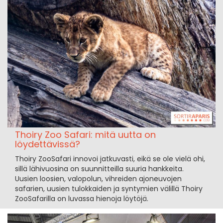
Thoiry Zoo Safari: mitä uutta on
löydettävissä?
Thoiry ZooSafari innovoi jatkuvasti, eikä se ole vielä ohi,
sillä lähivuosina on suunnitteilla suuria hankkeita.
Uusien loosien, valopolun, vihreiden ajoneuvojen
safarien, uusien tulokkaiden ja syntymien välillä Thoiry
ZooSafarilla on luvassa hienoja löytöjä.