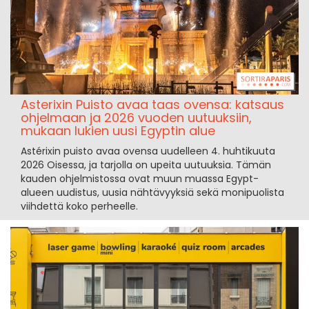
Asterixin Puisto avaa taas ovensa: katsaus
ohjelmaan ja 2026 vuoden uutuuksiin,
mukaan lukien uusi Egyptin alue
Astérixin puisto avaa ovensa uudelleen 4. huhtikuuta
2026 Oisessa, ja tarjolla on upeita uutuuksia. Tämän
kauden ohjelmistossa ovat muun muassa Egypt-
alueen uudistus, uusia nähtävyyksiä sekä monipuolista
viihdettä koko perheelle.