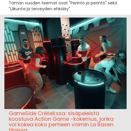
Tämän vuoden teemat ovat "Perintö ja perintö" sekä
"Liikunta ja terveyden ehkäisy".
GameSide Créteil:ssa: sisäpeleistä
koostuva Action Game -kokemus, jonka
voi kokea koko perheen voimin La Basen
tiloissa