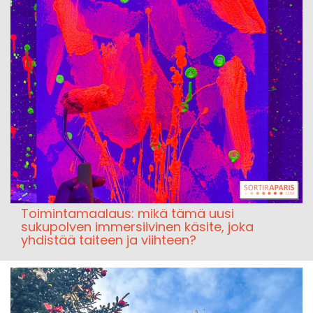
Toimintamaalaus: mikä tämä uusi
sukupolven immersiivinen käsite, joka
yhdistää taiteen ja viihteen?