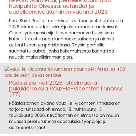
Le Parc Saint Paul, perheille suunnattu
huvipuisto Oisessa: uutuudet ja
uudelleenavautuminen vuonna 2026
Parc Saint Paul ottaa meidät vastaan jo 4. huhtikuuta
2026 alkaen uuden leikki- ja ilon kauden merkeissä!
Oisen sydämessä sijaitseva hurmaava huvipuisto
kutsuu tutustumaan luonnonkauniiseen ja aidosti
autenttiseen ympäristöönsä. Täysin perheille
suunnattu puisto, jonka kokemuksesta kannattaa
nauttia mahdollisimman pian.
Pääsiäislomat 2026: ohjelmaa ja
pukukierroksia Vaux-le-Vicomten linnassa
(77)
Pääsiäisloman aikana Vaux-le-Vicomten linnassa on
tarjolla runsaasti ohjelmaa, 18. huhtikuuta–3.
toukokuuta 2026. Kevätloman ohjelmassa on muun
muassa pukeutuneita opastuksia, työpajoja ja
aarteenetsintää!