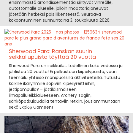
ensimmäistä arrondissementtia siirtyvät vihreälle,
autottomalle alueelle, jolloin moottoriajoneuvot
jätetään hetkeksi pois liikenteestä. Seuraava
kokoontuminen sunnuntaina 3. toukokuuta 2026.
Sherwood Parc: Ranskan suurin
seikkailupuisto täyttää 20 vuotta
Sherwood Parc on seikkailu... todellinen koko vedossa ja
juhlistaa 20 vuotta! Ei pelkästään kiipeilypuisto, vaan
teemailu yhteisö monipuolisilla aktiviteeteilla. Tutustu
kaikille ikäryhmille sopiviin kiipeilyreitteihin,
jettipompulla? – jättiläismäiseen
ilmapalluleikkialueeseen, Archery Tagiin,
sähköpotkulaudalla tehtäviin retkiin, jousiammuntaan
sekä Explор Gameen!