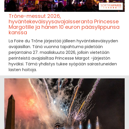
Trône-messut 2026,
hyväntekeväisyysavajaisseranta Princesse
Margotille ja hänen 10 euron pääsylippunsa
kanssa
La Foire du Trône järjestää jälleen hyväntekeväisyyden
avajaisillan. Tänä vuonna tapahtuma pidetään
perjantaina 27. maaliskuuta 2026, jolloin vietetään
perinteistä avajaisiltaa Princesse Margot -järjestön
hyväksi. Tämä yhdistys tukee syöpään sairastuneiden
lasten hoitoja.