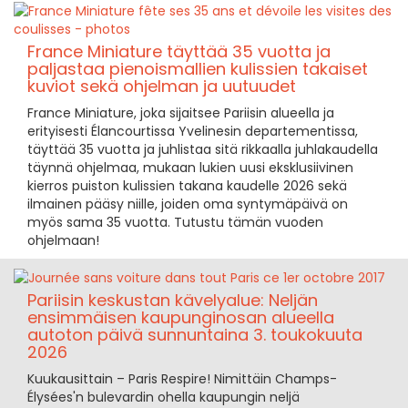
France Miniature täyttää 35 vuotta ja
paljastaa pienoismallien kulissien takaiset
kuviot sekä ohjelman ja uutuudet
France Miniature, joka sijaitsee Pariisin alueella ja
erityisesti Élancourtissa Yvelinesin departementissa,
täyttää 35 vuotta ja juhlistaa sitä rikkaalla juhlakaudella
täynnä ohjelmaa, mukaan lukien uusi eksklusiivinen
kierros puiston kulissien takana kaudelle 2026 sekä
ilmainen pääsy niille, joiden oma syntymäpäivä on
myös sama 35 vuotta. Tutustu tämän vuoden
ohjelmaan!
Pariisin keskustan kävelyalue: Neljän
ensimmäisen kaupunginosan alueella
autoton päivä sunnuntaina 3. toukokuuta
2026
Kuukausittain – Paris Respire! Nimittäin Champs-
Élysées'n bulevardin ohella kaupungin neljä