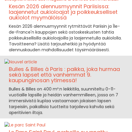
Kesän 2026 alennusmyynnit Pariisissa:
laajennetut aukioloajat ja poikkeukselliset
aukiolot myymälöissä
Kesän 2026 alennusmyynnit rytmittävät Pariisin ja Île-
de-France'n kauppojen sekä ostoskeskusten tahtia
poikkeuksellisilla aukioloajoilla ja laajennetulla aukiololla.
Tavoitteena? Lisätä tarjoushetkiä ja hyödyntää
alennuskauden mahdollisuudet täysimääräisesti.
Bulles & Billes à Paris : paikka, joka hurmaa
sekä lapset että vanhemmat 9.
kaupunginosan ytimessä!
Bulles & Billes on 400 m²:n leikkitila, suunniteltu 0–11-
vuotiaille lapsille ja heidän vanhemmilleen, jossa on 7
immersiivistä kuplaa vastaamaan jokaisen lapsen
tarpeisiin, paikallisia tuotteita tarjoileva kahvila sekä
aperitiivien iltoja.