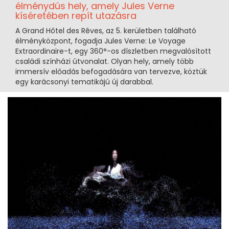
élménydús hely, amely Jules Verne
kíséretében repít utazásra
A Grand Hôtel des Rêves, az 5. kerületben található
élményközpont, fogadja Jules Verne: Le Voyage
Extraordinaire-t, egy 360°-os díszletben megvalósított
családi színházi útvonalat. Olyan hely, amely több
immersív előadás befogadására van tervezve, köztük
egy karácsonyi tematikájú új darabbal.