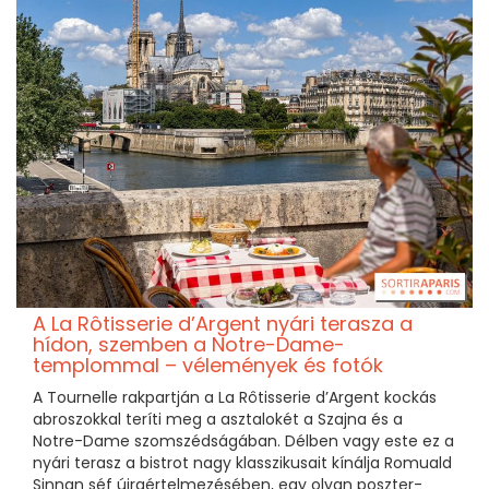
A La Rôtisserie d’Argent nyári terasza a
hídon, szemben a Notre-Dame-
templommal – vélemények és fotók
A Tournelle rakpartján a La Rôtisserie d’Argent kockás
abroszokkal teríti meg a asztalokét a Szajna és a
Notre-Dame szomszédságában. Délben vagy este ez a
nyári terasz a bistrot nagy klasszikusait kínálja Romuald
Sinnan séf újraértelmezésében, egy olyan poszter-