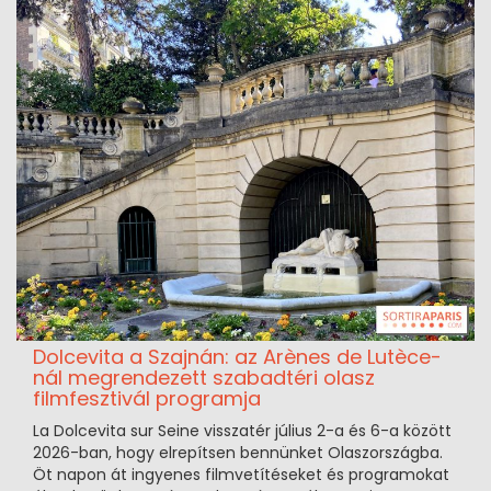
Dolcevita a Szajnán: az Arènes de Lutèce-
nál megrendezett szabadtéri olasz
filmfesztivál programja
La Dolcevita sur Seine visszatér július 2-a és 6-a között
2026-ban, hogy elrepítsen bennünket Olaszországba.
Öt napon át ingyenes filmvetítéseket és programokat