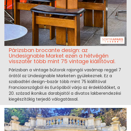
Párizsban brocante design: az
Undesignable Market ezen a hétvégén
visszatér több mint 75 vintage kiállítóval.
Párizsban a vintage bútorok rajongói vasárnap reggel 7
órától az Undesignable Marketen gyülekeznek. Ez a
szabadtéri design-bazár több mint 75 kiállítóval
Franciaországból és Európából várja az érdeklődőket, a
20. század ikonikus darabjaitól a divatos lakberendezési
kiegészítőkig terjedő válogatással.