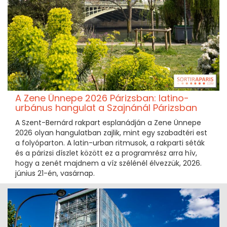
A Zene Ünnepe 2026 Párizsban: latino-
urbánus hangulat a Szajnánál Párizsban
A Szent-Bernárd rakpart esplanádján a Zene Ünnepe
2026 olyan hangulatban zajlik, mint egy szabadtéri est
a folyóparton. A latin-urban ritmusok, a rakparti séták
és a párizsi díszlet között ez a programrész arra hív,
hogy a zenét majdnem a víz szélénél élvezzük, 2026.
június 21-én, vasárnap.