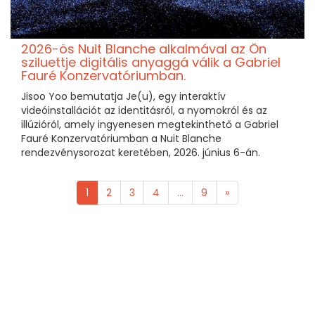
2026-ös Nuit Blanche alkalmával az Ön
sziluettje digitális anyaggá válik a Gabriel
Fauré Konzervatóriumban.
Jisoo Yoo bemutatja Je(u), egy interaktív
videóinstallációt az identitásról, a nyomokról és az
illúzióról, amely ingyenesen megtekinthető a Gabriel
Fauré Konzervatóriumban a Nuit Blanche
rendezvénysorozat keretében, 2026. június 6-án.
1
2
3
4
...
9
»