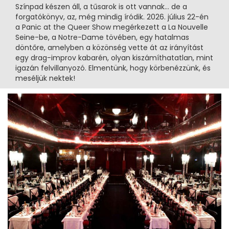
Színpad készen áll, a tűsarok is ott vannak… de a
forgatókönyv, az, még mindig íródik. 2026. július 22-én
a Panic at the Queer Show megérkezett a La Nouvelle
Seine-be, a Notre-Dame tövében, egy hatalmas
döntőre, amelyben a közönség vette át az irányítást
egy drag-improv kabarén, olyan kiszámíthatatlan, mint
igazán felvillanyozó. Elmentünk, hogy körbenézzünk, és
meséljük nektek!