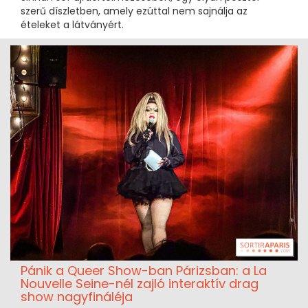
szerű díszletben, amely ezúttal nem sajnálja az
ételeket a látványért.
Pánik a Queer Show-ban Párizsban: a La
Nouvelle Seine-nél zajló interaktív drag
show nagyfináléja