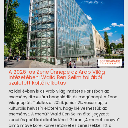
A 2026-os Zene Ünnepe az Arab Világ
Intézetében: Walid Ben Selim tollából
született költői alkotás
Az idei évben is az Arab Világ Intézete Párizsban az
esemény ritmusára hangolódik, és megünnepli a Zene
Világnapját. Találkozó: 2026. június 21., vasárnap, a
kulturális helyszín előterén, hogy kiélvezhessük az
eseményt. A menü? Walid Ben Selim által jegyzett
zenei és poétikai alkotás Khalil Gibran „A menet könyve”
című műve köré, karvezetőkkel és zenészekkel. Itt a