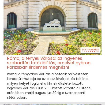
Róma, a fények városa: az ingyenes
szabadtéri fotókiállítás, amelyet nyáron
Párizsban érdemes megnézni
Roma, a fényváros kiállítás a hetedik művészeten
keresztül mutatja be az olasz fővárost, és feltárja,
milyen helyet foglal el a filmek díszletei között.
Ingyenes kiállítás július 2–6. között látható a Lutèce
arénáiban, majd augusztus 30-ig a Szajna-parti
sétányokon.