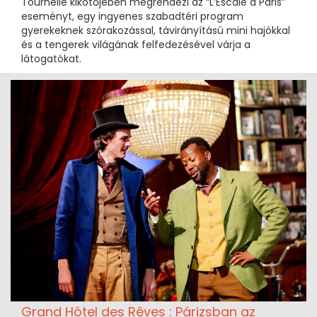
Tournelle kikötőjében megrendezi az “L’Escale à Paris”
eseményt, egy ingyenes szabadtéri program
gyerekeknek szórakozással, távirányítású mini hajókkal
és a tengerek világának felfedezésével várja a
látogatókat.
Grand Hôtel des Rêves : Párizsban az