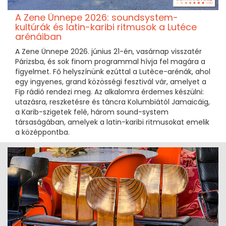
A Zene Ünnepe 2026: soundsystem-
kultúrák és latin-karibi ritmusok a Lutéce
arénáiban
A Zene Ünnepe 2026. június 21-én, vasárnap visszatér
Párizsba, és sok finom programmal hívja fel magára a
figyelmet. Fő helyszínünk ezúttal a Lutèce-arénák, ahol
egy ingyenes, grand közösségi fesztivál vár, amelyet a
Fip rádió rendezi meg. Az alkalomra érdemes készülni:
utazásra, reszketésre és táncra Kolumbiától Jamaicáig,
a Karib-szigetek felé, három sound-system
társaságában, amelyek a latin-karibi ritmusokat emelik
a középpontba.