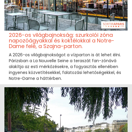
2026-os világbajnokság: szurkolói zóna
napozóágyakkal és koktélokkal a Notre-
Dame felé, a Szajna-parton.
A 2026-os világbajnokságot a vízparton is át lehet élni.
Párizsban a La Nouvelle Seine a teraszát fan-zónává
alakítja az esti mérkőzésekre, a fogyasztás ellenében
ingyenes közvetítésekkel, falatozási lehetőségekkel, és
Notre-Dame a háttérben.