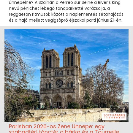
ünnepelne? A Szajnán a Perreo sur Seine a River’s King
nevű pénichet lebegő táncparketté varázsolja, a
reggaeton ritmusok között a naplementés sétahajózás
és a hajó mellett végigsöprő éjszakai parti június 21-én.
Parisban 2026-os Zene Ünnepe: egy
szabadtéri tánctér a bárka és a Tournelle