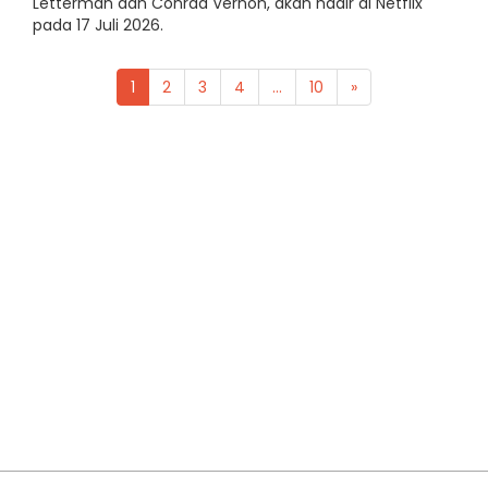
Letterman dan Conrad Vernon, akan hadir di Netflix
pada 17 Juli 2026.
1
2
3
4
...
10
»