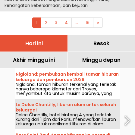
kehangatan kebersamaan, dan kejutan.
1
2
3
4
...
19
»
Hari ini
Besok
Akhir minggu ini
Minggu depan
Nigloland: pembukaan kembali taman hiburan
keluarga dan pembaruan 2026
Nigloland, taman hiburan terkenal yang terletak
hanya beberapa kilometer dari Troyes,
menyambut kita untuk musim barunya, yang
berlangsung dari Sabtu, 4 April hingga 11
November 2026.
Le Dolce Chantilly, liburan alam untuk seluruh
keluarga!
Dolce Chantilly, hotel bintang 4 yang terletak
kurang dari 1 jam dari Paris, menawarkan liburan
keluarga untuk menikmati liburan di alam
terbuka yang jauh dari hiruk pikuk kehidupan
sehari-hari! Ruang komunikasi, lokakarya sulap
Parc Saint Paul, taman hiburan keluarga di