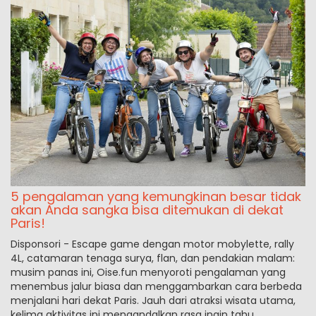
5 pengalaman yang kemungkinan besar tidak
akan Anda sangka bisa ditemukan di dekat
Paris!
Disponsori - Escape game dengan motor mobylette, rally
4L, catamaran tenaga surya, flan, dan pendakian malam:
musim panas ini, Oise.fun menyoroti pengalaman yang
menembus jalur biasa dan menggambarkan cara berbeda
menjalani hari dekat Paris. Jauh dari atraksi wisata utama,
kelima aktivitas ini mengandalkan rasa ingin tahu,