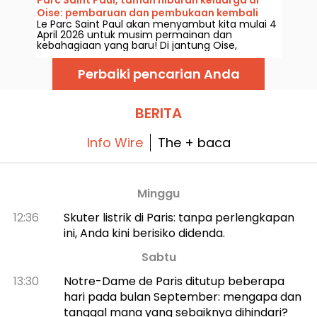
atau teater, kursus polo, berkuda, kolam renang
Oise: pembaruan dan pembukaan kembali
dalam atau luar ruangan - semuanya
Le Parc Saint Paul akan menyambut kita mulai 4
2026
direncanakan untuk memastikan bahwa orang
April 2026 untuk musim permainan dan
dewasa dan anak-anak bersenang-senang!
kebahagiaan yang baru! Di jantung Oise,
datanglah untuk menjelajahi taman hiburan
yang menawan ini dalam bingkai alamnya yang
Perbaiki pencarian Anda
autentik. Taman yang sepenuhnya ramah
keluarga ini siap untuk dikunjungi secepat
mungkin.
BERITA
Info Wire
The + baca
Minggu
12:36
Skuter listrik di Paris: tanpa perlengkapan
ini, Anda kini berisiko didenda.
Sabtu
13:30
Notre-Dame de Paris ditutup beberapa
hari pada bulan September: mengapa dan
tanggal mana yang sebaiknya dihindari?