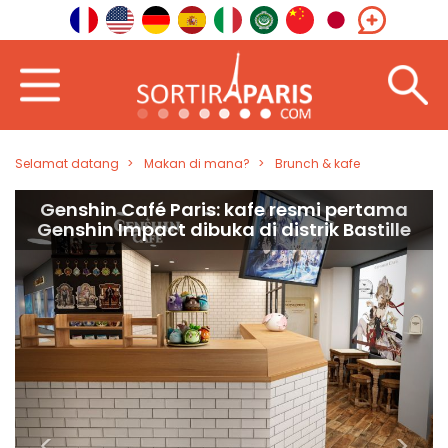
Selamat datang
Makan di mana?
Brunch & kafe
Genshin Café Paris: kafe resmi pertama
Genshin Impact dibuka di distrik Bastille
<
>