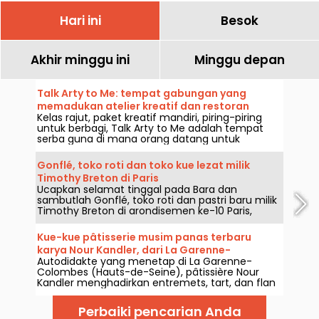
Hari ini
Besok
Akhir minggu ini
Minggu depan
Talk Arty to Me: tempat gabungan yang
memadukan atelier kreatif dan restoran
Kelas rajut, paket kreatif mandiri, piring-piring
artistik di Marais
untuk berbagi, Talk Arty to Me adalah tempat
serba guna di mana orang datang untuk
berkarya maupun menikmati hidangan, antara
bengkel seni dan restoran musiman yang santai.
Gonflé, toko roti dan toko kue lezat milik
Timothy Breton di Paris
Ucapkan selamat tinggal pada Bara dan
sambutlah Gonflé, toko roti dan pastri baru milik
Timothy Breton di arondisemen ke-10 Paris,
sangat dekat dari Gare du Nord. Kami akan
menjelajahi kelezatannya. Kami akan memberi
Kue-kue pâtisserie musim panas terbaru
tahu Anda semua tentang toko yang telah
karya Nour Kandler, dari La Garenne-
didesain ulang dan diperluas, serta ambisi untuk
Autodidakte yang menetap di La Garenne-
Colombes ke Paris, dan workshopnya
berekspansi ke lokasi lain.
Colombes (Hauts-de-Seine), pâtissière Nour
Kandler menghadirkan entremets, tart, dan flan
yang luar biasa, semuanya dibuat di rumah
sendiri, bisa dipesan sesuai pesanan. Kami
Perbaiki pencarian Anda
menguji koleksi musim panas berbuah