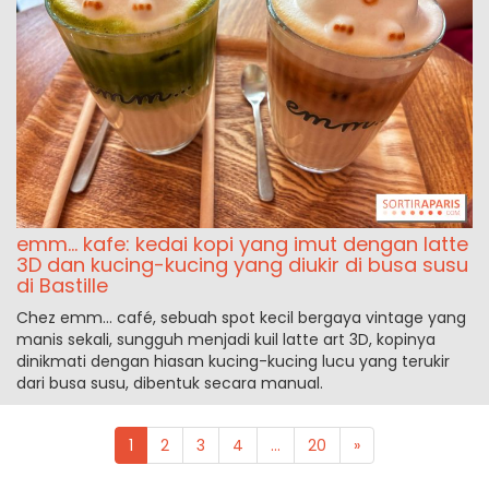
emm… kafe: kedai kopi yang imut dengan latte
3D dan kucing-kucing yang diukir di busa susu
di Bastille
Chez emm… café, sebuah spot kecil bergaya vintage yang
manis sekali, sungguh menjadi kuil latte art 3D, kopinya
dinikmati dengan hiasan kucing-kucing lucu yang terukir
dari busa susu, dibentuk secara manual.
1
2
3
4
...
20
»