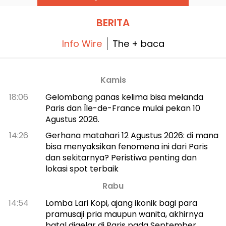
terbarunya untuk musim panas 2026, dan kami
ajak Anda menelusuri penemuannya.
BERITA
Info Wire
The + baca
Kamis
18:06
Gelombang panas kelima bisa melanda
Paris dan Île-de-France mulai pekan 10
Agustus 2026.
14:26
Gerhana matahari 12 Agustus 2026: di mana
bisa menyaksikan fenomena ini dari Paris
dan sekitarnya? Peristiwa penting dan
lokasi spot terbaik
Rabu
14:54
Lomba Lari Kopi, ajang ikonik bagi para
pramusaji pria maupun wanita, akhirnya
batal digelar di Paris pada September