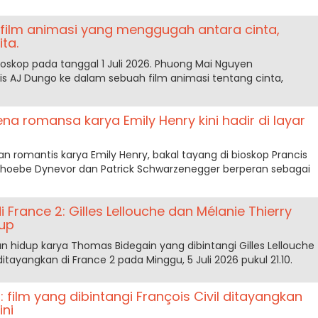
: film animasi yang menggugah antara cinta,
ta.
ioskop pada tanggal 1 Juli 2026. Phuong Mai Nguyen
s AJ Dungo ke dalam sebuah film animasi tentang cinta,
a romansa karya Emily Henry kini hadir di layar
n romantis karya Emily Henry, bakal tayang di bioskop Prancis
Phoebe Dynevor dan Patrick Schwarzenegger berperan sebagai
i France 2: Gilles Lellouche dan Mélanie Thierry
dup
an hidup karya Thomas Bidegain yang dibintangi Gilles Lellouche
itayangkan di France 2 pada Minggu, 5 Juli 2026 pukul 21.10.
 film yang dibintangi François Civil ditayangkan
ni