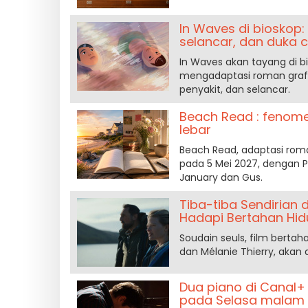
In Waves di bioskop
selancar, dan duka ci
In Waves akan tayang di b
mengadaptasi roman grafi
penyakit, dan selancar.
Beach Read : fenomen
lebar
Beach Read, adaptasi roma
pada 5 Mei 2027, dengan 
January dan Gus.
Tiba-tiba Sendirian d
Hadapi Bertahan Hi
Soudain seuls, film bertah
dan Mélanie Thierry, akan d
Dua piano di Canal+ :
pada Selasa malam i