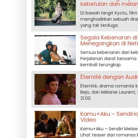
kebetulan dan melan
Di bawah langit Kyoto, film
menghadirkan sebuah dra
yang tak terduga.
Segala Kebenaran di
Menegangkan di Netf
Semua kebenaran dari kebo
Perjalanan darat bersama
kembali terungkap.
Éternité dengan Aud
Éternité, drama romantis 
Bejo, dan Mélanie Laurent,
21.00.
Kamu+Aku – Sendiri
Video
Kamu+Aku – Sendiri Melaw
Lihat teaser dari romansa 