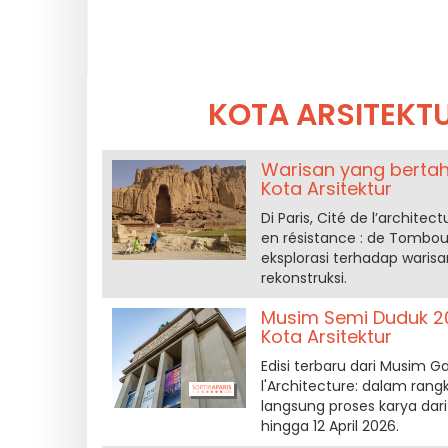
KOTA ARSITEKT
Warisan yang bertah
Kota Arsitektur
Di Paris, Cité de l’archi
en résistance : de Tombou
eksplorasi terhadap waris
rekonstruksi.
Musim Semi Duduk 2
Kota Arsitektur
Edisi terbaru dari Musim G
l'Architecture: dalam ra
langsung proses karya dar
hingga 12 April 2026.