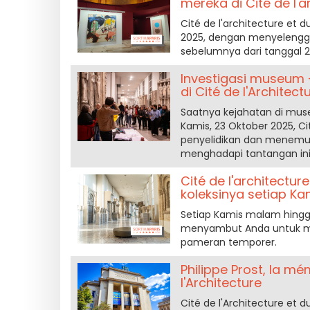
mereka di Cité de l'a
Cité de l'architecture et 
2025, dengan menyelengg
sebelumnya dari tanggal 2
Investigasi museum 
di Cité de l'Architect
Saatnya kejahatan di muse
Kamis, 23 Oktober 2025, C
penyelidikan dan menemuk
menghadapi tantangan in
Cité de l'architectu
koleksinya setiap K
Setiap Kamis malam hingga 
menyambut Anda untuk men
pameran temporer.
Philippe Prost, la mé
l'Architecture
Cité de l'Architecture et