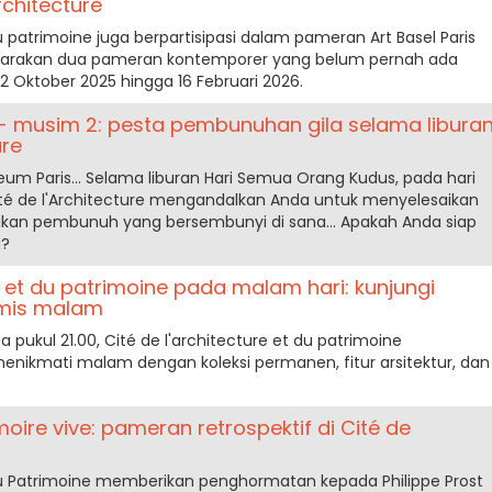
rchitecture
du patrimoine juga berpartisipasi dalam pameran Art Basel Paris
arakan dua pameran kontemporer yang belum pernah ada
2 Oktober 2025 hingga 16 Februari 2026.
- musim 2: pesta pembunuhan gila selama libura
ure
um Paris... Selama liburan Hari Semua Orang Kudus, pada hari
ité de l'Architecture mengandalkan Anda untuk menyelesaikan
an pembunuh yang bersembunyi di sana... Apakah Anda siap
i?
re et du patrimoine pada malam hari: kunjungi
amis malam
pukul 21.00, Cité de l'architecture et du patrimoine
ikmati malam dengan koleksi permanen, fitur arsitektur, dan
moire vive: pameran retrospektif di Cité de
 du Patrimoine memberikan penghormatan kepada Philippe Prost