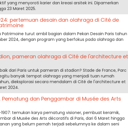
f yang menyoroti karier dan kreasi arsitek ini. Dipamerkan
gga 23 Maret 2025.
024: pertemuan desain dan olahraga di Cité de
Patrimoine
du Patrimoine turut ambil bagian dalam Pekan Desain Paris tahun
tember 2024, dengan program yang berfokus pada olahraga dan
dion, pameran olahraga di Cité de l'architecture et
baik dari Paris untuk pameran di stadion? Stade de France, Parc
. begitu banyak tempat olahraga yang menjadi tuan rumah
hun, dieksplorasi secara mendalam di Cité de l'architecture et
aret 2024.
, Pematung dan Penggambar di Musée des Arts
-1907: temukan karya pematung visioner, pembuat keramik,
bar di Musée des Arts décoratifs di Paris, dari 6 Maret hingga
lanan yang belum pernah terjadi sebelumnya ke dalam seni