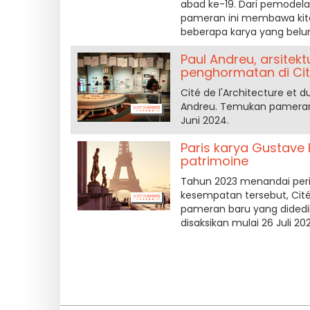
abad ke-19. Dari pemodel
pameran ini membawa kit
beberapa karya yang belu
Paul Andreu, arsite
penghormatan di Cité
Cité de l'Architecture e
Andreu. Temukan pameran re
Juni 2024.
Paris karya Gustave E
patrimoine
Tahun 2023 menandai peri
kesempatan tersebut, Cité
pameran baru yang didedika
disaksikan mulai 26 Juli 20