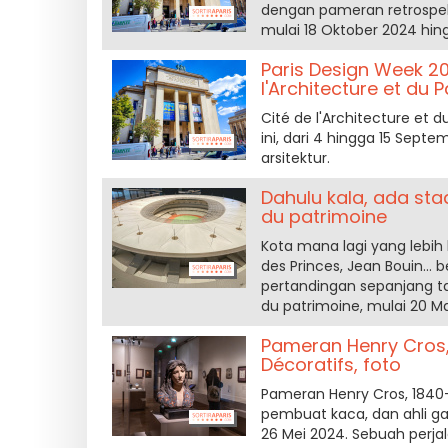
dengan pameran retrospekti
mulai 18 Oktober 2024 hin
Paris Design Week 2
l'Architecture et du 
Cité de l'Architecture et 
ini, dari 4 hingga 15 Sep
arsitektur.
Dahulu kala, ada sta
du patrimoine
Kota mana lagi yang lebih 
des Princes, Jean Bouin..
pertandingan sepanjang ta
du patrimoine, mulai 20 M
Pameran Henry Cros
Décoratifs, foto
Pameran Henry Cros, 1840
pembuat kaca, dan ahli gam
26 Mei 2024. Sebuah perja