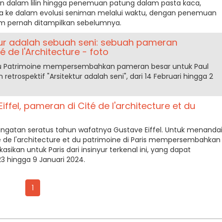
an dalam lilin hingga penemuan patung dalam pasta kaca,
a ke dalam evolusi seniman melalui waktu, dengan penemuan
m pernah ditampilkan sebelumnya.
ktur adalah sebuah seni: sebuah pameran
 de l'Architecture - foto
t du Patrimoine mempersembahkan pameran besar untuk Paul
trospektif "Arsitektur adalah seni", dari 14 Februari hingga 2
iffel, pameran di Cité de l'architecture et du
ngatan seratus tahun wafatnya Gustave Eiffel. Untuk menanda
 de l'architecture et du patrimoine di Paris mempersembahkan
sikan untuk Paris dari insinyur terkenal ini, yang dapat
23 hingga 9 Januari 2024.
1