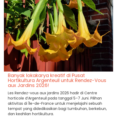
Banyak lokakarya kreatif di Pusat
Hortikultura Argenteuil untuk Rendez-Vous
aux Jardins 2026!
Les Rendez-vous aux jardins 2026 hadir di Centre
horticole d’Argenteuil pada tanggal 5–7 Juni. Pilihan
aktivitas di Île-de-France untuk menjelajahi sebuah
tempat yang didedikasikan bagi tumbuhan, berkebun,
dan keahlian hortikultura.