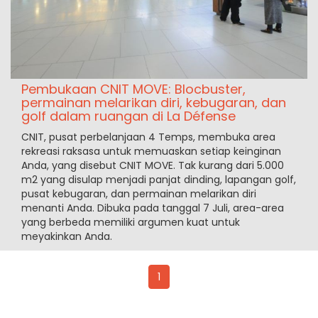
Pembukaan CNIT MOVE: Blocbuster,
permainan melarikan diri, kebugaran, dan
golf dalam ruangan di La Défense
CNIT, pusat perbelanjaan 4 Temps, membuka area
rekreasi raksasa untuk memuaskan setiap keinginan
Anda, yang disebut CNIT MOVE. Tak kurang dari 5.000
m2 yang disulap menjadi panjat dinding, lapangan golf,
pusat kebugaran, dan permainan melarikan diri
menanti Anda. Dibuka pada tanggal 7 Juli, area-area
yang berbeda memiliki argumen kuat untuk
meyakinkan Anda.
1