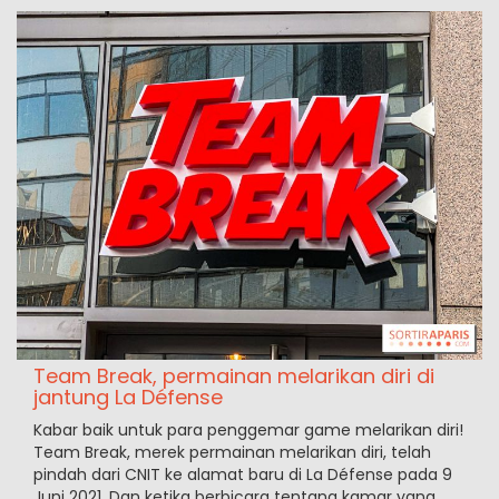
Team Break, permainan melarikan diri di
jantung La Défense
Kabar baik untuk para penggemar game melarikan diri!
Team Break, merek permainan melarikan diri, telah
pindah dari CNIT ke alamat baru di La Défense pada 9
Juni 2021. Dan ketika berbicara tentang kamar yang