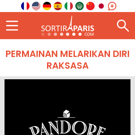
PERMAINAN MELARIKAN DIRI
RAKSASA