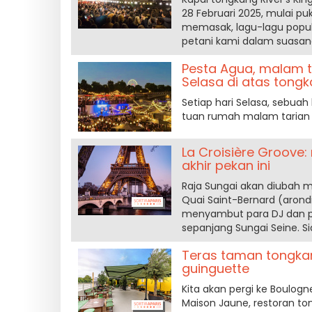
28 Februari 2025, mulai p
memasak, lagu-lagu popule
petani kami dalam suasan
Pesta Agua, malam ta
Selasa di atas tong
Setiap hari Selasa, sebua
tuan rumah malam tarian 
La Croisière Groove
akhir pekan ini
Raja Sungai akan diubah me
Quai Saint-Bernard (arond
menyambut para DJ dan pen
sepanjang Sungai Seine. 
Teras taman tongka
guinguette
Kita akan pergi ke Boulogne
Maison Jaune, restoran ton