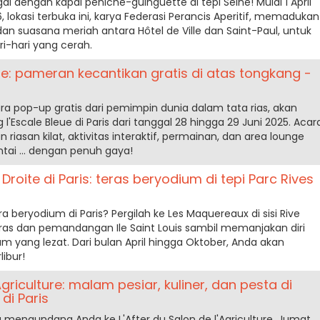
gai dengan kapal péniche-guinguette di tepi Seine! Mulai 1 April
lokasi terbuka ini, karya Federasi Perancis Aperitif, memadukan
, dan suasana meriah antara Hôtel de Ville dan Saint-Paul, untuk
i-hari yang cerah.
ne: pameran kecantikan gratis di atas tongkang -
ara pop-up gratis dari pemimpin dunia dalam tata rias, akan
l'Escale Bleue di Paris dari tanggal 28 hingga 29 Juni 2025. Acar
 riasan kilat, aktivitas interaktif, permainan, dan area lounge
ai ... dengan penuh gaya!
roite di Paris: teras beryodium di tepi Parc Rives
 beryodium di Paris? Pergilah ke Les Maquereaux di sisi Rive
ras dan pemandangan Ile Saint Louis sambil memanjakan diri
 yang lezat. Dari bulan April hingga Oktober, Anda akan
ibur!
'Agriculture: malam pesiar, kuliner, dan pesta di
di Paris
g mengundang Anda ke L'After du Salon de l'Agriculture, Jumat