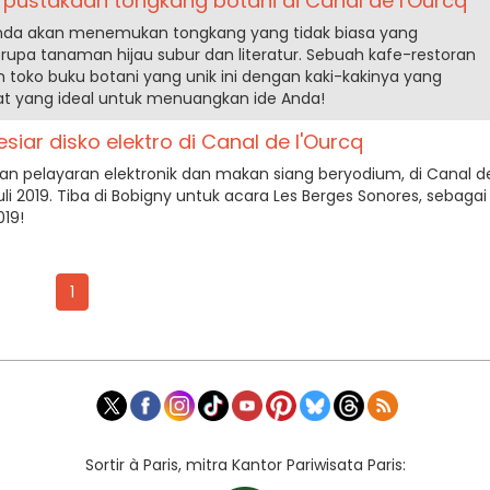
perpustakaan tongkang botani di Canal de l'Ourcq
, Anda akan menemukan tongkang yang tidak biasa yang
upa tanaman hijau subur dan literatur. Sebuah kafe-restoran
m toko buku botani yang unik ini dengan kaki-kakinya yang
at yang ideal untuk menuangkan ide Anda!
siar disko elektro di Canal de l'Ourcq
n pelayaran elektronik dan makan siang beryodium, di Canal d
uli 2019. Tiba di Bobigny untuk acara Les Berges Sonores, sebagai
019!
1
Sortir à Paris, mitra Kantor Pariwisata Paris: