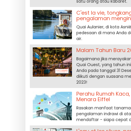
satu orang atau kabaret.
C'est la vie, tongka
pengalaman menginap
Quai Aulanier, di kota Asn
pedesaan di mana Anda da
air.
Malam Tahun Baru 20
Bagaimana jika merayakan
Quai Ouest, yang tahun i
Anda pada tanggal 31 De
diikuti dengan suasana me
2023!
Perahu Rumah Kaca,
Menara Eiffel
Rasakan manfaat tanaman 
pengalaman indrawi di atas
mendaftar - siapa cepat d