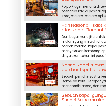
Polpo Plage menanti di Le
menaruh kaki di pasir di t
Tree, malam-malam api ung
Hari Nasional : saksi
atas kapal Diamant 
Dan bagaimana jika untuk P
malam yang mewah di ata
makan malam-kapal pesiar
menyaksikan kembang api 
dinyalakan tahun ini pada 1
Nanna: kapal rumah
dan bar tepat di ba
Sebuah péniche sastra ber
Dame de Paris. Tempat ya
menghadiri acara, dan me
Sebuah kapal guingue
Sungai Seine musim p