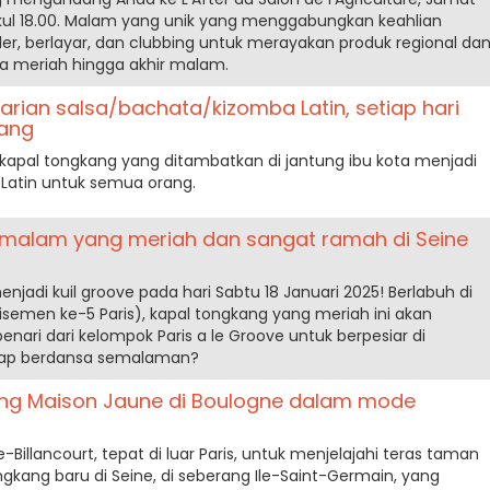
ukul 18.00. Malam yang unik yang menggabungkan keahlian
r, berlayar, dan clubbing untuk merayakan produk regional da
a meriah hingga akhir malam.
rian salsa/bachata/kizomba Latin, setiap hari
kang
h kapal tongkang yang ditambatkan di jantung ibu kota menjadi
Latin untuk semua orang.
: malam yang meriah dan sangat ramah di Seine
njadi kuil groove pada hari Sabtu 18 Januari 2025! Berlabuh di
isemen ke-5 Paris), kapal tongkang yang meriah ini akan
ari dari kelompok Paris a le Groove untuk berpesiar di
Siap berdansa semalaman?
ng Maison Jaune di Boulogne dalam mode
-Billancourt, tepat di luar Paris, untuk menjelajahi teras taman
gkang baru di Seine, di seberang Ile-Saint-Germain, yang