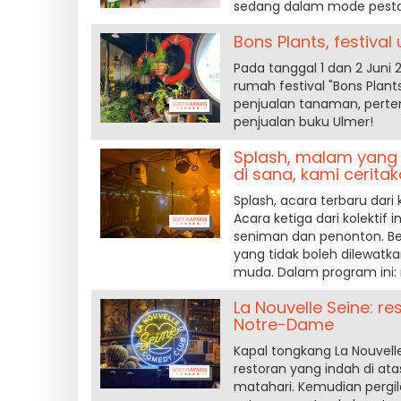
sedang dalam mode pesta
Bons Plants, festiva
Pada tanggal 1 dan 2 Juni 
rumah festival "Bons Plant
penjualan tanaman, perte
penjualan buku Ulmer!
Splash, malam yang 
di sana, kami cerit
Splash, acara terbaru dari
Acara ketiga dari kolekti
seniman dan penonton. Ber
yang tidak boleh dilewa
muda. Dalam program ini: mu
La Nouvelle Seine: r
Notre-Dame
Kapal tongkang La Nouvelle
restoran yang indah di ata
matahari. Kemudian pergi