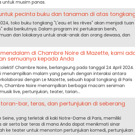
 untuk musim panas.
l untuk pecinta buku dan tanaman di atas tongkan
2024, toko buku tongkang "L'eau et les rêves" akan menjadi tuan
s" edisi berikutnya. Dalam program ini: pertukaran benih,
muan dan lokakarya untuk anak-anak dan orang dewasa, dan
mendalam di Chambre Noire di Mazette, kami ad
akan semuanya kepada Anda
 kolektif Chambre Noire, berlangsung pada tanggal 24 April 2024.
f ini menampilkan malam yang penuh dengan interaksi antara
kolaborasi dengan Le Mazette, sebuah kapal tongkang di Paris
tkan, Chambre Noire menampilkan berbagai macam seniman
sik live, pertunjukan, teater, tarian...
estoran-bar, teras, dan pertunjukan di seberang
 Seine, yang terletak di kaki Notre-Dame di Paris, memiliki
s air serta bar teras di mana Anda dapat menikmati sinar
lah ke teater untuk menonton pertunjukan komedi, pertunjukan