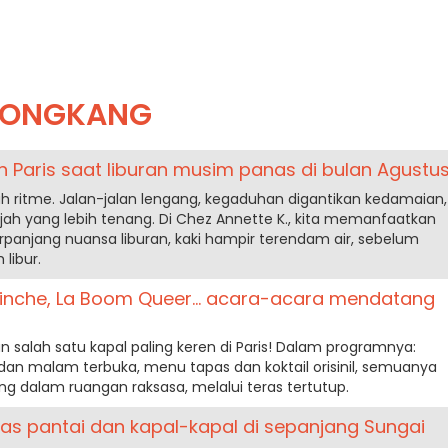
TONGKANG
 Paris saat liburan musim panas di bulan Agustus
ah ritme. Jalan-jalan lengang, kegaduhan digantikan kedamaian,
ah yang lebih tenang. Di Chez Annette K., kita memanfaatkan
rpanjang nuansa liburan, kaki hampir terendam air, sebelum
 libur.
uinche, La Boom Queer... acara-acara mendatang
 salah satu kapal paling keren di Paris! Dalam programnya:
dan malam terbuka, menu tapas dan koktail orisinil, semuanya
ng dalam ruangan raksasa, melalui teras tertutup.
ras pantai dan kapal-kapal di sepanjang Sungai