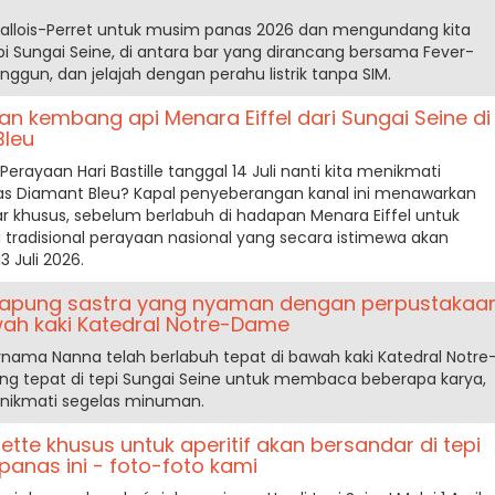
vallois-Perret untuk musim panas 2026 dan mengundang kita
epi Sungai Seine, di antara bar yang dirancang bersama Fever-
gun, dan jelajah dengan perahu listrik tanpa SIM.
kan kembang api Menara Eiffel dari Sungai Seine di
Bleu
erayaan Hari Bastille tanggal 14 Juli nanti kita menikmati
s Diamant Bleu? Kapal penyeberangan kanal ini menawarkan
 khusus, sebelum berlabuh di hadapan Menara Eiffel untuk
tradisional perayaan nasional yang secara istimewa akan
3 Juli 2026.
 apung sastra yang nyaman dengan perpustakaa
wah kaki Katedral Notre-Dame
nama Nanna telah berlabuh tepat di bawah kaki Katedral Notre
ng tepat di tepi Sungai Seine untuk membaca beberapa karya,
nikmati segelas minuman.
tte khusus untuk aperitif akan bersandar di tepi
anas ini - foto-foto kami