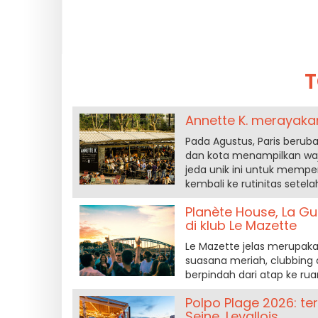
Annette K. merayakan
Pada Agustus, Paris berub
dan kota menampilkan waj
jeda unik ini untuk mempe
kembali ke rutinitas setelah
Planète House, La G
di klub Le Mazette
Le Mazette jelas merupakan
suasana meriah, clubbing 
berpindah dari atap ke rua
Polpo Plage 2026: te
Seine, Levallois