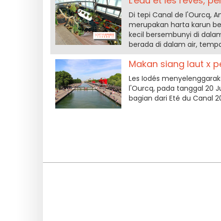
L'eau et les rêves, 
Di tepi Canal de l'Ourcq
merupakan harta karun ber
kecil bersembunyi di dala
berada di dalam air, temp
Makan siang laut x pe
Les Iodés menyelenggaraka
l'Ourcq, pada tanggal 20 J
bagian dari Eté du Canal 2