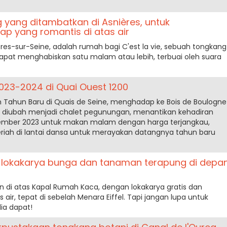
ng yang ditambatkan di Asnières, untuk
 yang romantis di atas air
ières-sur-Seine, adalah rumah bagi C'est la vie, sebuah tongkang
pat menghabiskan satu malam atau lebih, terbuai oleh suara
23-2024 di Quai Ouest 1200
 Tahun Baru di Quais de Seine, menghadap ke Bois de Boulogne
ni diubah menjadi chalet pegunungan, menantikan kehadiran
sember 2023 untuk makan malam dengan harga terjangkau,
riah di lantai dansa untuk merayakan datangnya tahun baru
 lokakarya bunga dan tanaman terapung di depa
di atas Kapal Rumah Kaca, dengan lokakarya gratis dan
 air, tepat di sebelah Menara Eiffel. Tapi jangan lupa untuk
ia dapat!