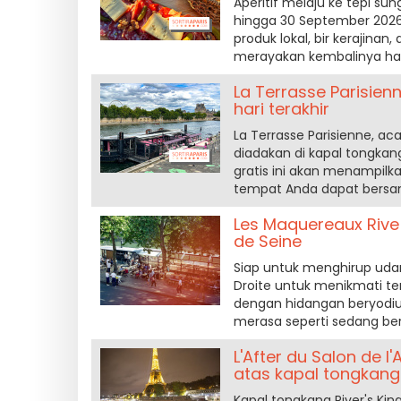
Aperitif melaju ke tepi sun
hingga 30 September 2026, 
produk lokal, bir kerajinan
merayakan kembalinya har
La Terrasse Parisien
hari terakhir
La Terrasse Parisienne, ac
diadakan di kapal tongkang 
gratis ini akan menampilkan
tempat Anda dapat bersant
Les Maquereaux Rive D
de Seine
Siap untuk menghirup udara
Droite untuk menikmati te
dengan hidangan beryodium
merasa seperti sedang berl
L'After du Salon de l
atas kapal tongkang 
Kapal tongkang River's Kin