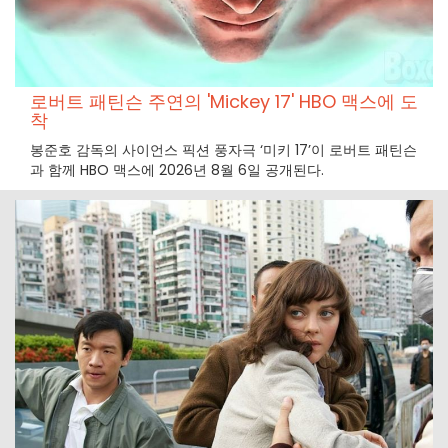
로버트 패틴슨 주연의 'Mickey 17' HBO 맥스에 도
착
봉준호 감독의 사이언스 픽션 풍자극 ‘미키 17’이 로버트 패틴슨
과 함께 HBO 맥스에 2026년 8월 6일 공개된다.