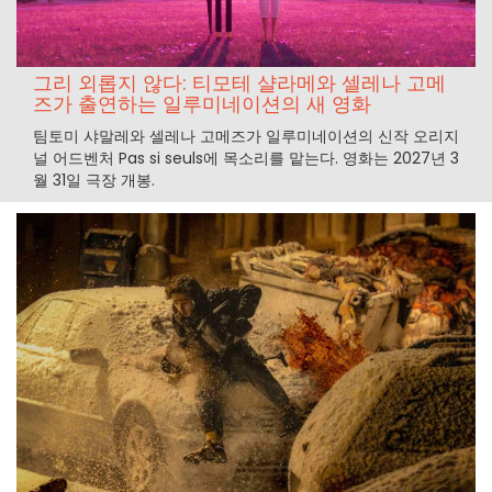
그리 외롭지 않다: 티모테 샬라메와 셀레나 고메
즈가 출연하는 일루미네이션의 새 영화
팀토미 샤말레와 셀레나 고메즈가 일루미네이션의 신작 오리지
널 어드벤처 Pas si seuls에 목소리를 맡는다. 영화는 2027년 3
월 31일 극장 개봉.