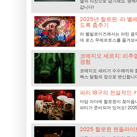
멸의 사진으로 남기세요. 팬케
갑니다!
2025년 할로윈: 라
도록 춤추기
라 벨빌로이즈에서는 라틴 음악
데 로스 무에르토스를 즐겨보
코에지오 세르지: 리추얼
경험
코에지오 세리가 수수께끼와 함
벡스 탐험의 장으로 변신합니다.
파리 18구의 전설적인 
마담 아더에 할로윈이 찾아옵니
파티가 준비되어 있어요! 2025년
2025 할로윈 캔들라이