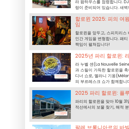
라 팜하우스를 점령합니다. D
랑이 준비되어 있습니다. 새벽
할로윈 2025: 피의 여
임
할로윈을 앞두고, 스피치리스 바
인간 게임을 변형합니다. 패티
짝임이 펼쳐집니다!
2025년 파리 할로윈:
라 누벨 센(La Nouvelle S
과 스릴이 가득한 할로윈을 축하하
디너 쇼로, 멜라니 기옹(Mél
의 부르레스크 쇼가 함께합니다
2025 파리 할로윈: 
파리의 할로윈을 맞아 10월 3
적선에서의 보물 찾기, 해적 
팔레 브롱니아르의 바빌