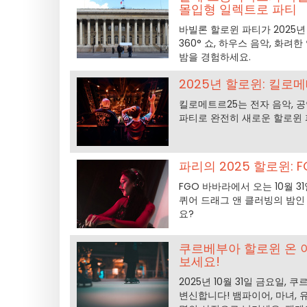
몰입형 일렉트로 파티
바빌론 할로윈 파티가 2025년
360° 쇼, 하우스 음악, 화
밤을 경험하세요.
2025년 할로윈: 킬로
킬로메트르25는 전자 음악, 공
파티로 완전히 새로운 할로윈 
파리의 2025 할로윈:
FGO 바바라에서 오는 10월 
퀴어 드래그 앤 클러빙의 밤인
요?
쿠르베부아 할로윈 온 아이
보세요!
2025년 10월 31일 금요일
변신합니다! 뱀파이어, 마녀,