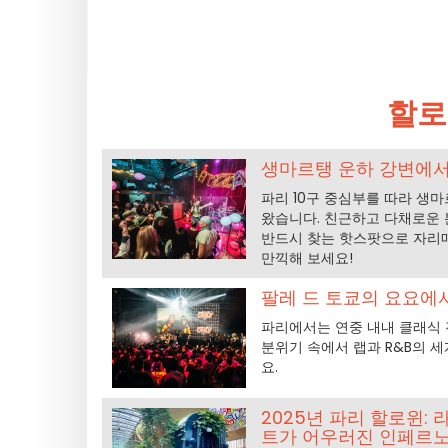
할로
생마르탱 운하 강변에서 즐
파리 10구 중심부를 따라 생마
왔습니다. 친근하고 다채로운 
반드시 찾는 핫스팟으로 자리
만끽해 보세요!
팔레 드 토쿄의 요요에서
파리에서는 연중 내내 클래식 
분위기 속에서 랩과 R&B의 
요.
2025년 파리 할로윈:
트가 어우러진 인페르