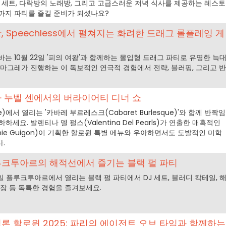
J 세트, 다락방의 노래방, 그리고 고급스러운 저녁 식사를 제공하는 레스토
까지 파티를 즐길 준비가 되셨나요?
왕, Speechless에서 펼쳐지는 화려한 드래그 롤플레잉 게
는 10월 22일 '피의 여왕'과 함께하는 몰입형 드래그 파티로 유명한 늑
 마그레가 진행하는 이 독보적인 연극적 경험에서 전략, 블러핑, 그리고 반
 라 누벨 센에서의 버라이어티 디너 쇼
eine)에서 열리는 '카바레 부르레스크(Cabaret Burlesque)'와 함께 반짝임
세요. 발렌티나 델 펄스(Valentina Del Pearls)가 연출한 매혹적인
anie Guigon)이 기획한 할로윈 특별 메뉴와 우아하면서도 도발적인 미학
.
플루크투아르의 해적선에서 즐기는 블랙 펄 파티
1일 플루크투아르에서 열리는 블랙 펄 파티에서 DJ 세트, 블러디 칵테일, 
분장 등 독특한 경험을 즐겨보세요.
론 할로윈 2025: 파리의 에이전트 오브 타임과 함께하는