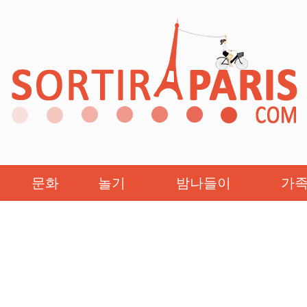
문화
놀기
밤나들이
가