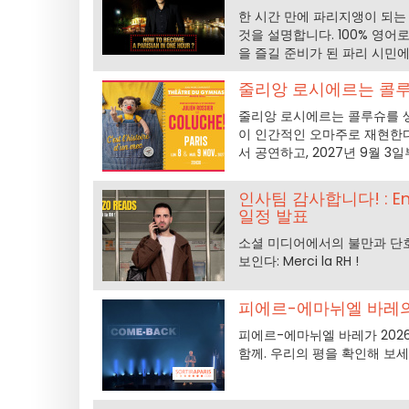
한 시간 만에 파리지앵이 되는
것을 설명합니다. 100% 영
을 즐길 준비가 된 파리 시민
줄리앙 로시에르는 콜루슈
줄리앙 로시에르는 콜루슈를 
이 인간적인 오마주로 재현한다.
서 공연하고, 2027년 9월 
인사팀 감사합니다! : E
일정 발표
소셜 미디어에서의 불만과 단호
보인다: Merci la RH !
피에르-에마뉘엘 바레의 
피에르-에마뉘엘 바레가 2026
함께. 우리의 평을 확인해 보세