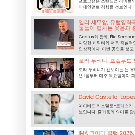
프로그램은 스탠드업 라이브와
터테인먼트 경험을 선보인다.
엘리 세무앙, 유럽영화
물들이 펼치는 웃음과 
Cactus와 함께, Élie Sem
다양한 캐릭터와 더욱 직설적인
인상적이다. 이번 공연을 보고
로라 두비니: 프렐루드
로라 두비니가 선보이는 는 유머
년 1월부터 매주 목요일마다 파
David Castello-
데이비드 카스텔로-로페스가 그의
보입니다. 즐거움의 의미를 담
IMA 코미디 클럽 202