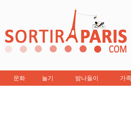
문화
놀기
밤나들이
가