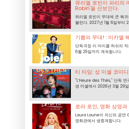
뮤리엘 로빈이 파리의 마리
Robin'을 선보인다.
뮈리엘 로빈이 무대에 큰 복귀를 
불린다. 2027년 1월 6일부터
기쁨의 무대! : 미카
단독극장 이 마이클 허쉬의 작
6월 25일까지 계속됩니다.
티 타임: 성 미셸 코미
"L’Heure des Thés," 
생 미셸에서 2026년 3월 2
로라 로인, 영화 상영과
Laura Laune이 자신의 공연 G
영화관에서 생중계합니다.