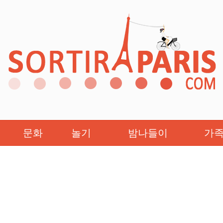
문화
놀기
밤나들이
가