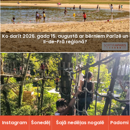
Ko darīt 2026. gada 15. augustā ar bērniem Parīzē un
Il-de-Frā reģionā?
Instagram
Šonedēļ
Šajā nedēļas nogalē
Padomi