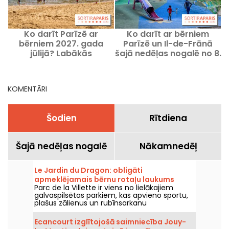
Ko darīt Parīzē ar
Ko darīt ar bērniem
bērniem 2027. gada
Parīzē un Il-de-Frānā
2
jūlijā? Labākās
šajā nedēļas nogalē no 8.
aktivitātes ģimenēm
līdz 9. augustam 2026.
gadā?
KOMENTĀRI
Šodien
Rītdiena
Šajā nedēļas nogalē
Nākamnedēļ
Le Jardin du Dragon: obligāti
apmeklējamais bērnu rotaļu laukums
Parc de la Villette ir viens no lielākajiem
Villette parkā.
galvaspilsētas parkiem, kas apvieno sportu,
plašus zālienus un rubīnsarkanu
infrastruktūru, un ir rotaļu laukums ģimenēm
un bērniem, kuri var lieliski pavadīt laiku āra
Ecancourt izglītojošā saimniecība Jouy-
spēļu laukumos.