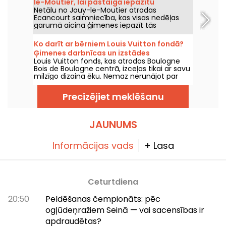
le-Moutier, lai pastaigā iepazītu
Netālu no Jouy-le-Moutier atrodas
dzīvniekus.
Ecancourt saimniecība, kas visas nedēļas
garumā aicina ģimenes iepazīt tās
iemītniekus un vienlaikus arī zemnieku
saimniecību pasauli.
Ko darīt ar bērniem Louis Vuitton fondā?
Ģimenes darbnīcas un izstādes
Louis Vuitton fonds, kas atrodas Boulogne
Bois de Boulogne centrā, izceļas tikai ar savu
milzīgo dizaina ēku. Nemaz nerunājot par
izstādēm un kolekcijām, kas tajā
apskatāmas: kas ir paredzēts visai ģimenei?
Precizējiet meklēšanu
JAUNUMS
Informācijas vads
+ Lasa
Ceturtdiena
20:50
Peldēšanas čempionāts: pēc
ogļūdeņražiem Seinā — vai sacensības ir
apdraudētas?