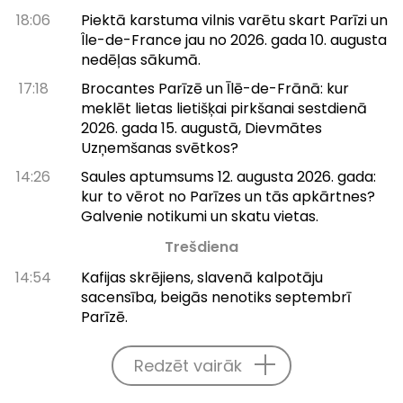
18:06
Piektā karstuma vilnis varētu skart Parīzi un
Île-de-France jau no 2026. gada 10. augusta
nedēļas sākumā.
17:18
Brocantes Parīzē un Īlē-de-Frānā: kur
meklēt lietas lietišķai pirkšanai sestdienā
2026. gada 15. augustā, Dievmātes
Uzņemšanas svētkos?
14:26
Saules aptumsums 12. augusta 2026. gada:
kur to vērot no Parīzes un tās apkārtnes?
Galvenie notikumi un skatu vietas.
Trešdiena
14:54
Kafijas skrējiens, slavenā kalpotāju
sacensība, beigās nenotiks septembrī
Parīzē.
Redzēt vairāk