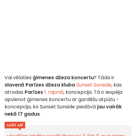
Vai vēlaties
ģimenes džeza koncertu
? Tāda ir
slavenā Parīzes džeza kluba
Sunset Sunside
, kas
atrodas
Parīzes
1. rajonā
, koncepcija. Tā ir iespēja
apvienot ģimenes koncertu ar gardēžu atpūtu -
koncepcija, ko Sunset Sunside piedāvā
jau vairāk
nekā 17 gadus
.
LASĪT ARĪ
Nedēļas labākie piedāvājumi no 3. līdz 9. augustam