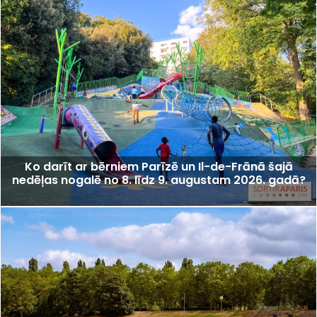
Ko darīt ar bērniem Parīzē un Il-de-Frānā šajā
nedēļas nogalē no 8. līdz 9. augustam 2026. gadā?