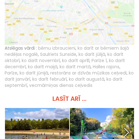
Atslēgas vārdi :
bērnu izbraucieni
,
ko darīt ar bērniem šajā
nedēļas nogalē
,
Saulriets Sunside
,
ko darīt jūlijā
,
ko darīt
oktobrī
,
ko darīt novembrī
,
ko darīt aprīlī
,
Parīze 1
,
ko darīt
decembrī
,
ko darīt maijā
,
ko darīt martā
,
Halles rajons
,
Parīze
,
ko darīt jūnijā
,
restorāns ar dzīvās mūzikas ceļvedi
,
ko
darīt janvārī
,
ko darīt februārī
,
ko darīt augustā
,
ko darīt
septembrī
,
vecmāmiņas dienas ceļvedis
LASĪT ARĪ ...