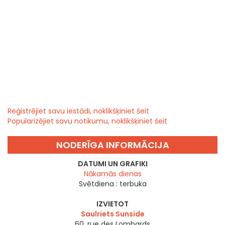
Reģistrējiet savu iestādi, noklikšķiniet šeit
Popularizējiet savu notikumu, noklikšķiniet šeit
NODERĪGA INFORMĀCIJA
DATUMI UN GRAFIKI
Nākamās dienas
Svētdiena :
terbuka
IZVIETOT
Saulriets Sunside
60, rue des Lombards