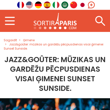
Sagaidīt
Ģimene
Jazz&goûter: mūzikas un gardēžu pēcpusdienas visai ģimenei
Sunset Sunside.
JAZZ&GOÛTER: MŪZIKAS UN
GARDĒŽU PĒCPUSDIENAS
VISAI ĢIMENEI SUNSET
SUNSIDE.