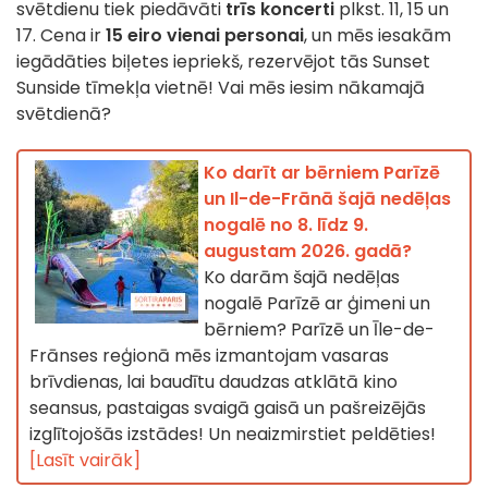
svētdienu tiek piedāvāti
trīs koncerti
plkst. 11, 15 un
17. Cena ir
15 eiro vienai personai
, un mēs iesakām
iegādāties biļetes iepriekš, rezervējot tās Sunset
Sunside tīmekļa vietnē! Vai mēs iesim nākamajā
svētdienā?
Ko darīt ar bērniem Parīzē
un Il-de-Frānā šajā nedēļas
nogalē no 8. līdz 9.
augustam 2026. gadā?
Ko darām šajā nedēļas
nogalē Parīzē ar ģimeni un
bērniem? Parīzē un Īle-de-
Frānses reģionā mēs izmantojam vasaras
brīvdienas, lai baudītu daudzas atklātā kino
seansus, pastaigas svaigā gaisā un pašreizējās
izglītojošās izstādes! Un neaizmirstiet peldēties!
[Lasīt vairāk]