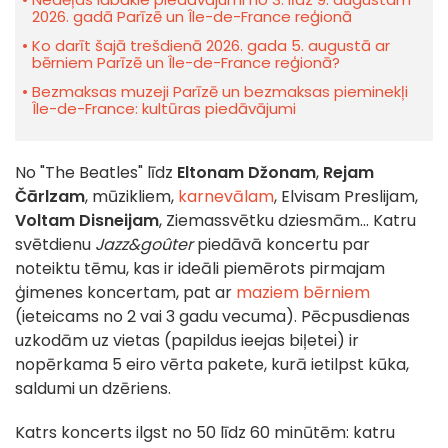
2026. gadā Parīzē un Île-de-France reģionā
Ko darīt šajā trešdienā 2026. gada 5. augustā ar
bērniem Parīzē un Île-de-France reģionā?
Bezmaksas muzeji Parīzē un bezmaksas pieminekļi
Île-de-France: kultūras piedāvājumi
No "The Beatles" līdz
Eltonam Džonam
,
Rejam
Čārlzam
, mūzikliem,
karnevālam
, Elvisam Preslijam,
Voltam Disneijam
, Ziemassvētku dziesmām... Katru
svētdienu
Jazz&goûter
piedāvā koncertu par
noteiktu tēmu, kas ir ideāli piemērots pirmajam
ģimenes koncertam, pat ar
maziem bērniem
(ieteicams no 2 vai 3 gadu vecuma). Pēcpusdienas
uzkodām uz vietas (papildus ieejas biļetei) ir
nopērkama 5 eiro vērta pakete, kurā ietilpst kūka,
saldumi un dzēriens.
Katrs koncerts ilgst no 50 līdz 60 minūtēm: katru