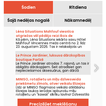
Šodien
Rītdiena
Šajā nedēļas nogalē
Nākamnedēļ
Léna Situations Mahfouf viesnīca
atgriežas vēl pēdējo reizi Bois de
Kā pērn, Léna Situations iekārto savu Hôtel
Vincennes sirdī
Mahfouf Vincennes meža centrā no 2. līdz
23. augustam 2026. Tas ir relaksējošs un
vasarīgs pasākums – starp augustā
publicētajiem vlogiem, iepirkšanos,
Le Prince Jardinier, luksusa dārzkopības
veģetāros gardumus un atpūtu ar
boutique Parīzē
nostaļģijas pieskārienu.
Le Prince Jardinier atrodas 7. rajonā, un tas ir
obligāts dārzkopjiem. Šeit atradīsiet gan
nepieciešamos aksesuārus, gan dārzā
valkājamos dungriņus un sēklas, ko sēt...
Butikā tiek popularizēta dārzkopības māksla.
MINISO, rotaļlietu un mīļu dzīvesveida
priekšmetu zīmols, atver veikalu Elizejas
Līdz ar MINISO flagmaņa veikala atklāšanu
laukos
Elizejas laukos ierodas apburošu mīļu
rotaļlietu un "kawaii" sīkrīku lavīna! Dzīvesstila
zīmola lielākais veikals aicina mīļu rotaļlietu
cienītājus un iemīļotus kolekcionārus (no
Precizējiet meklēšanu
jauna) atklāt neatvairāmos izstrādājumus,