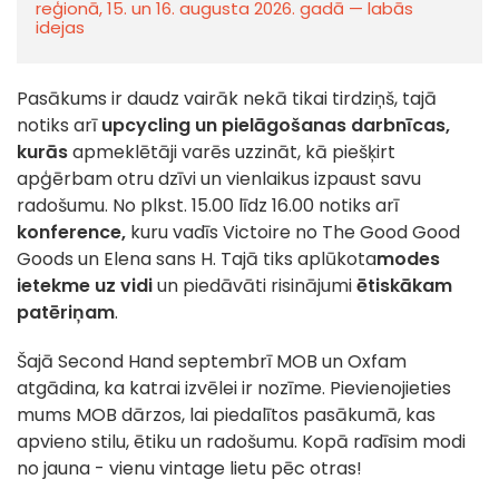
reģionā, 15. un 16. augusta 2026. gadā — labās
idejas
Pasākums ir daudz vairāk nekā tikai tirdziņš, tajā
notiks arī
upcycling un pielāgošanas darbnīcas,
kurās
apmeklētāji varēs uzzināt, kā piešķirt
apģērbam otru dzīvi un vienlaikus izpaust savu
radošumu. No plkst. 15.00 līdz 16.00 notiks arī
konference,
kuru vadīs Victoire no The Good Good
Goods un Elena sans H. Tajā tiks aplūkota
modes
ietekme uz vidi
un piedāvāti risinājumi
ētiskākam
patēriņam
.
Šajā Second Hand septembrī MOB un Oxfam
atgādina, ka katrai izvēlei ir nozīme. Pievienojieties
mums MOB dārzos, lai piedalītos pasākumā, kas
apvieno stilu, ētiku un radošumu. Kopā radīsim modi
no jauna - vienu vintage lietu pēc otras!