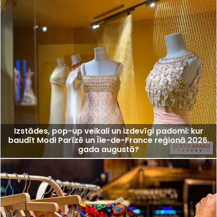
Izstādes, pop-up veikali un izdevīgi padomi: kur
baudīt Modi Parīzē un Île-de-France reģionā 2026.
gada augustā?