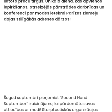
lietoto preču tirgus. Unikāla diena, kas apvienos
iepirkšanos, otrreizējās pārstrādes darbnīcas un
konferenci par modes ietekmi Parīzes ziemeļu
daļas stilīgākās adreses dārzos!
Šogad septembrī pieņemiet "Second Hand
September" izaicinājumu, lai pārdomātu savas
attiecības ar modi! Starptautiskās organizācijas