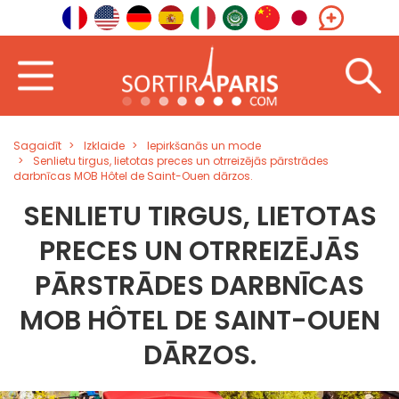
Sagaidīt
Izklaide
Iepirkšanās un mode
Senlietu tirgus, lietotas preces un otrreizējās pārstrādes
darbnīcas MOB Hôtel de Saint-Ouen dārzos.
SENLIETU TIRGUS, LIETOTAS
PRECES UN OTRREIZĒJĀS
PĀRSTRĀDES DARBNĪCAS
MOB HÔTEL DE SAINT-OUEN
DĀRZOS.