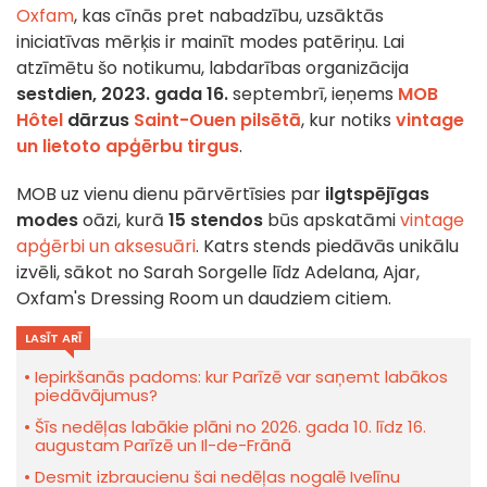
Oxfam
, kas cīnās pret nabadzību, uzsāktās
iniciatīvas mērķis ir mainīt modes patēriņu. Lai
atzīmētu šo notikumu, labdarības organizācija
sestdien, 2023. gada 16.
septembrī, ieņems
MOB
Hôtel
dārzus
Saint-Ouen pilsētā
, kur notiks
vintage
un lietoto apģērbu tirgus
.
MOB uz vienu dienu pārvērtīsies par
ilgtspējīgas
modes
oāzi, kurā
15 stendos
būs apskatāmi
vintage
apģērbi un aksesuāri
. Katrs stends piedāvās unikālu
izvēli, sākot no Sarah Sorgelle līdz Adelana, Ajar,
Oxfam's Dressing Room un daudziem citiem.
LASĪT ARĪ
Iepirkšanās padoms: kur Parīzē var saņemt labākos
piedāvājumus?
Šīs nedēļas labākie plāni no 2026. gada 10. līdz 16.
augustam Parīzē un Il-de-Frānā
Desmit izbraucienu šai nedēļas nogalē Ivelīnu