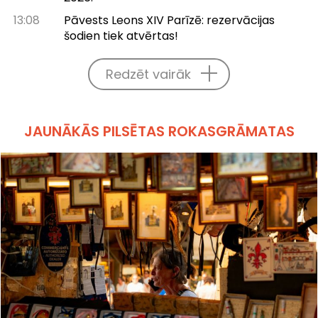
13:08
Pāvests Leons XIV Parīzē: rezervācijas
šodien tiek atvērtas!
Redzēt vairāk
JAUNĀKĀS PILSĒTAS ROKASGRĀMATAS