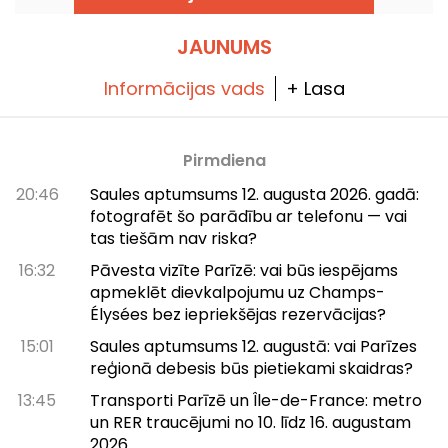
izmantojot dažādus visumus un sadarbības.
Atklāšana jau šo sestdien, 2024. gada 22.
jūnijā!
JAUNUMS
Informācijas vads
+ Lasa
Pirmdiena
20:46
Saules aptumsums 12. augusta 2026. gadā:
fotografēt šo parādību ar telefonu — vai
tas tiešām nav riska?
16:32
Pāvesta vizīte Parīzē: vai būs iespējams
apmeklēt dievkalpojumu uz Champs-
Élysées bez iepriekšējas rezervācijas?
15:01
Saules aptumsums 12. augustā: vai Parīzes
reģionā debesis būs pietiekami skaidras?
13:45
Transporti Parīzē un Île-de-France: metro
un RER traucējumi no 10. līdz 16. augustam
2026.