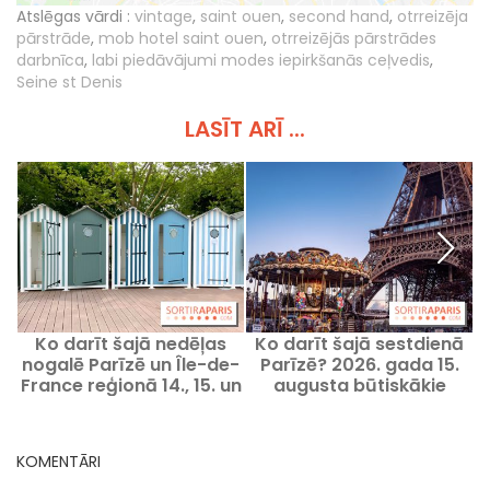
Atslēgas vārdi :
vintage
,
saint ouen
,
second hand
,
otrreizēja
pārstrāde
,
mob hotel saint ouen
,
otrreizējās pārstrādes
darbnīca
,
labi piedāvājumi modes iepirkšanās ceļvedis
,
Seine st Denis
LASĪT ARĪ ...
Ko darīt šajā nedēļas
Ko darīt šajā sestdienā
nogalē Parīzē un Île-de-
Parīzē? 2026. gada 15.
p
France reģionā 14., 15. un
augusta būtiskākie
16. augustā?
izklaides pasākumi
KOMENTĀRI