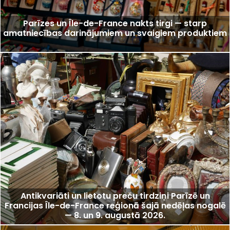
Parīzes un Île-de-France nakts tirgi — starp
amatniecības darinājumiem un svaigiem produktiem
Antikvariāti un lietotu preču tirdziņi Parīzē un
Francijas Île-de-France reģionā šajā nedēļas nogalē
— 8. un 9. augustā 2026.