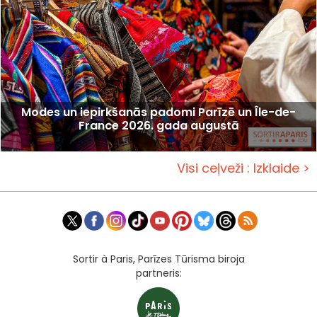
Modes un iepirkšanās padomi Parīzē un Île-de-
France 2026. gada augustā
Visi ceļveži : Izklaide >
Sortir à Paris, Parīzes Tūrisma biroja
partneris: