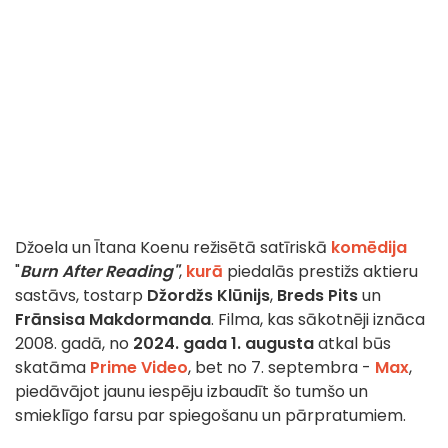
Džoela un Ītana Koenu režisētā satīriskā
komēdija
"
Burn After Reading"
,
kurā
piedalās prestižs aktieru
sastāvs, tostarp
Džordžs Klūnijs
,
Breds Pits
un
Frānsisa Makdormanda
. Filma, kas sākotnēji iznāca
2008. gadā, no
2024. gada 1. augusta
atkal būs
skatāma
Prime Video
, bet no 7. septembra -
Max
,
piedāvājot jaunu iespēju izbaudīt šo tumšo un
smieklīgo farsu par spiegošanu un pārpratumiem.