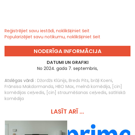
Reģistrējiet savu iestādi, noklikšķiniet šeit
Popularizējiet savu notikumu, noklikšķiniet šeit
NODERĪGA INFORMĀCIJA
DATUMI UN GRAFIKI
No 2024. gada 7. septembris,
Atslēgas vārdi :
Džordžs Klūnijs
,
Breds Pits
,
brāļi Koeni
,
Frānsisa Makdormanda
,
HBO Max
,
melnā komēdija
,
[cin]
komēdijas ceļvedis
,
[cin] straumēšanas ceļvedis
,
satīriskā
komēdija
LASĪT ARĪ ...