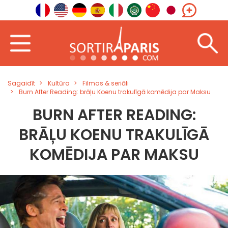
Sagaidīt
Kultūra
Filmas & seriāli
Burn After Reading: brāļu Koenu trakulīgā komēdija par Maksu
BURN AFTER READING:
BRĀĻU KOENU TRAKULĪGĀ
KOMĒDIJA PAR MAKSU