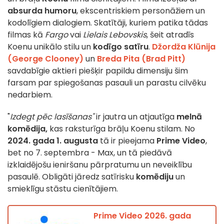
absurda humoru
, ekscentriskiem personāžiem un
kodolīgiem dialogiem. Skatītāji, kuriem patika tādas
filmas kā
Fargo
vai
Lielais Lebovskis
, šeit atradīs
Koenu unikālo stilu un
kodīgo satīru
.
Džordža Klūnija
(George Clooney)
un
Breda Pita (Brad Pitt)
savdabīgie aktieri piešķir papildu dimensiju šim
farsam par spiegošanas pasauli un parastu cilvēku
nedarbiem.
"
Izdegt pēc lasīšanas"
ir jautra un atjautīga
melnā
komēdija,
kas raksturīga brāļu Koenu stilam. No
2024. gada 1. augusta
tā ir pieejama
Prime Video
,
bet no 7. septembra - Max, un tā piedāvā
izklaidējošu ieniršanu pārpratumu un neveiklību
pasaulē. Obligāti jāredz satīrisku
komēdiju
un
smieklīgu stāstu cienītājiem.
Prime Video 2026. gada