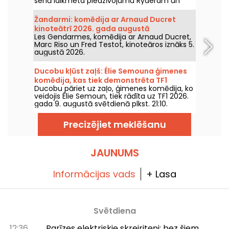
senā laikmeta piedzīvojumu Ryderam un
viņa komandai.
Žandarmi: komēdija ar Arnaud Ducret
kinoteātrī 2026. gada augustā
Les Gendarmes, komēdija ar Arnaud Ducret,
Marc Riso un Fred Testot, kinoteāros iznāks 5.
augustā 2026.
Ducobu kļūst zaļš: Élie Semouna ģimenes
komēdija, kas tiek demonstrēta TF1
Ducobu pāriet uz zaļo, ģimenes komēdija, ko
veidojis Élie Semoun, tiek rādīta uz TF1 2026.
gada 9. augustā svētdienā plkst. 21:10.
Precizējiet meklēšanu
JAUNUMS
Informācijas vads
+ Lasa
Svētdiena
12:36
Parīzes elektriskie skrejriteņi: bez šiem