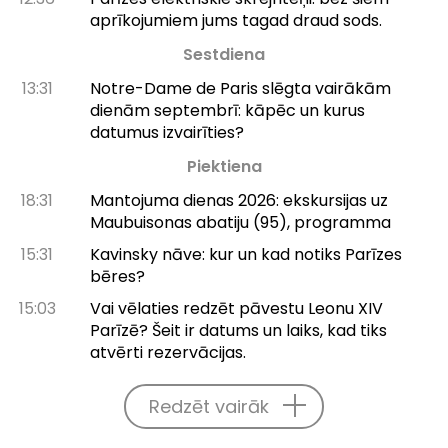
aprīkojumiem jums tagad draud sods.
Sestdiena
13:31
Notre-Dame de Paris slēgta vairākām
dienām septembrī: kāpēc un kurus
datumus izvairīties?
Piektiena
18:31
Mantojuma dienas 2026: ekskursijas uz
Maubuisonas abatiju (95), programma
15:31
Kavinsky nāve: kur un kad notiks Parīzes
bēres?
15:03
Vai vēlaties redzēt pāvestu Leonu XIV
Parīzē? Šeit ir datums un laiks, kad tiks
atvērti rezervācijas.
Redzēt vairāk