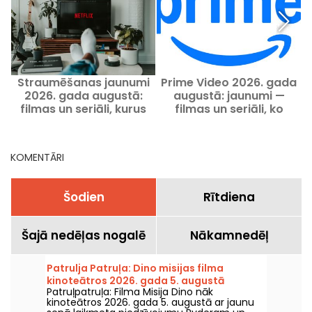
Straumēšanas jaunumi
Prime Video 2026. gada
2026. gada augustā:
augustā: jaunumi —
filmas un seriāli, kurus
filmas un seriāli, ko
skatīties Netflix, Disney+
skatīties šajā mēnesī
un Prime Video
KOMENTĀRI
Šodien
Rītdiena
Šajā nedēļas nogalē
Nākamnedēļ
Patrulja Patruļa: Dino misijas filma
kinoteātros 2026. gada 5. augustā
Patruļpatruļa: Filma Misija Dino nāk
kinoteātros 2026. gada 5. augustā ar jaunu