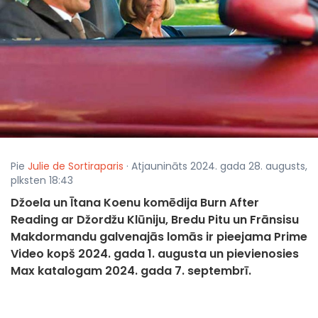
Pie
Julie de Sortiraparis
· Atjaunināts 2024. gada 28. augusts,
plksten 18:43
Džoela un Ītana Koenu komēdija Burn After
Reading ar Džordžu Klūniju, Bredu Pitu un Frānsisu
Makdormandu galvenajās lomās ir pieejama Prime
Video kopš 2024. gada 1. augusta un pievienosies
Max katalogam 2024. gada 7. septembrī.