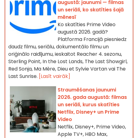
augustā: jaunumi — filmas
un seriāli, ko skatīties šajā
mēnesī
Ko skatīties Prime Video
augustā 2026. gadā?
Platforma Francijā piesniedz
daudz filmu, seriālu, dokumentālo filmu un
oriģinālo raidījumu, ieskaitot Reacher 4. sezonu,
Sterling Point, In the Lost Lands, The Last Showgirl,
Red Sonja, Ma Mère, Dieu et Sylvie Vartan vai The
Last Sunrise.
[Lasīt vairāk]
Straumēšanas jaunumi
2026. gada augustā: filmas
un seriāli, kurus skatīties
Netflix, Disney+ un Prime
Video
Netflix, Disney+, Prime Video,
Apple TV+, HBO Max,