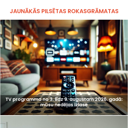
JAUNĀKĀS PILSĒTAS ROKASGRĀMATAS
TV programma no 3. līdz 9. augustam 2026. gadā:
mūsu nedēļas izlase