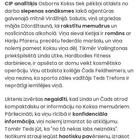
CIP analītiķis
Osborns Kokss tiek pēkšņi atlaists no
darba
slepenas sanāksmes
laikā aģentūras
galvenajā mītnē Virdžīnijā. Sašutis, viņš atgriežas
mājās Džordžtaunā, lai
rakstītu memuārus
un
noslīcinātos alkoholā. Viņa sievai Ketijai ir
romāns
ar
Hariju Pfareru, precētu federālo maršalu, un viņa
nolemj pamest Koksu viņa dēļ. Tikmēr Vašingtonas
priekšpilsētā Linda Litke, Hardbodies Fitness
darbiniece, ir apsēsta ar domu veikt kosmētisko
operāciju. Viņu atbalsta kolēģis Čads Feldheimers, un
viņa nezina, ka sporta zāles vadītājs Teds Trefons ir
neprātīgi iemīlējies viņā.
Liktenis izvēršas
negaidīti
, kad Linda un Čads atrod
kompaktdisku ar informāciju no Koksa memuāriem.
Pārliecināti, ka viņu rīcībā ir
konfidenciāla
informācija
, viņi nolemj izmantot šo atklājumu.
Tomēr Teds jūt, ka "no tā nekas labs neiznāks".
Notikumi strauji iegūst
haotisku pav
ērsienu, izraisot