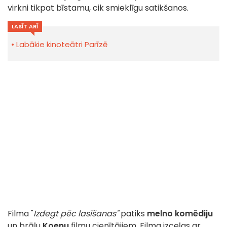
virkni tikpat bīstamu, cik smieklīgu satikšanos.
LASĪT ARĪ
Labākie kinoteātri Parīzē
Filma "
Izdegt pēc lasīšanas"
patiks
melno komēdiju
un brāļu
Koenu
filmu cienītājiem. Filma izceļas ar