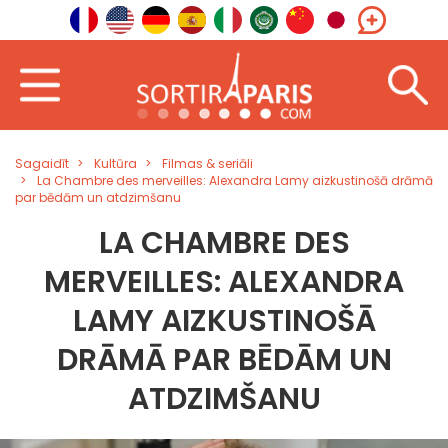
Sagaidīt
Kultūra
Filmas & seriāli
La Chambre des merveilles: Alexandra Lamy aizkustinošā drāmā
par bēdām un atdzimšanu
LA CHAMBRE DES
MERVEILLES: ALEXANDRA
LAMY AIZKUSTINOŠĀ
DRĀMĀ PAR BĒDĀM UN
ATDZIMŠANU