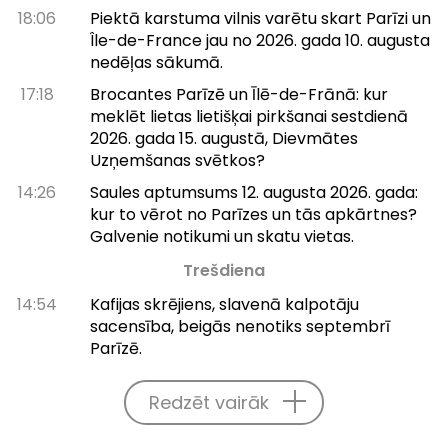
18:06
Piektā karstuma vilnis varētu skart Parīzi un
Île-de-France jau no 2026. gada 10. augusta
nedēļas sākumā.
17:18
Brocantes Parīzē un Īlē-de-Frānā: kur
meklēt lietas lietišķai pirkšanai sestdienā
2026. gada 15. augustā, Dievmātes
Uzņemšanas svētkos?
14:26
Saules aptumsums 12. augusta 2026. gada:
kur to vērot no Parīzes un tās apkārtnes?
Galvenie notikumi un skatu vietas.
Trešdiena
14:54
Kafijas skrējiens, slavenā kalpotāju
sacensība, beigās nenotiks septembrī
Parīzē.
Redzēt vairāk