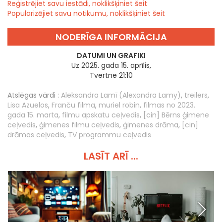
Reģistrējiet savu iestādi, noklikšķiniet šeit
Popularizējiet savu notikumu, noklikšķiniet šeit
NODERĪGA INFORMĀCIJA
DATUMI UN GRAFIKI
Uz 2025. gada 15. aprīlis,
Tvertne 21:10
Atslēgas vārdi :
Aleksandra Lamī (Alexandra Lamy)
,
treilers
,
Lisa Azuelos
,
Franču filma
,
muriel robin
,
filmas no 2023.
gada 15. marta
,
filmu apskatu ceļvedis
,
[cin] Bērns ģimene
ceļvedis
,
ģimenes filmu ceļvedis
,
ģimenes drāma
,
[cin]
drāmas ceļvedis
,
TV programmu ceļvedis
LASĪT ARĪ ...