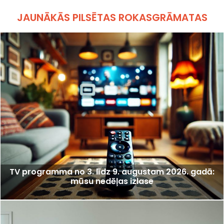
JAUNĀKĀS PILSĒTAS ROKASGRĀMATAS
TV programma no 3. līdz 9. augustam 2026. gadā:
mūsu nedēļas izlase