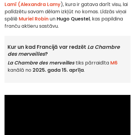
Lamī (Alexandra Lamy
)
, kura ir gatava darīt visu, lai
palīdzētu savam dēlam izkļūt no komas. Līdzās viņai
spēlē
Muriel Robin
un
Hugo Questel
, kas papildina
franču aktieru sastāvu.
Kur un kad Francijā var redzēt
La Chambre
des merveilles
?
La Chambre des merveilles
tiks pārraidīta
M6
kanālā no
2025. gada 15. aprīļa
.