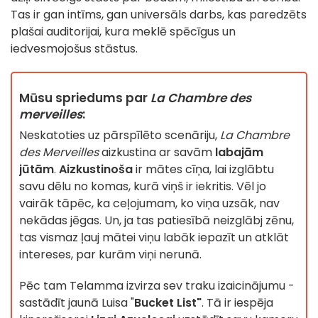
Tas ir gan intīms, gan universāls darbs, kas paredzēts
plašai auditorijai, kura meklē spēcīgus un
iedvesmojošus stāstus.
Mūsu spriedums par
La Chambre des
merveilles
:
Neskatoties uz pārspīlēto scenāriju,
La Chambre
des Merveilles
aizkustina ar savām
labajām
jūtām
.
Aizkustinoša
ir mātes cīņa, lai izglābtu
savu dēlu no komas, kurā viņš ir iekritis. Vēl jo
vairāk tāpēc, ka ceļojumam, ko viņa uzsāk, nav
nekādas jēgas. Un, ja tas patiesībā neizglābj zēnu,
tas vismaz ļauj mātei viņu labāk iepazīt un atklāt
intereses, par kurām viņi nerunā.
Pēc tam Telamma izvirza sev traku izaicinājumu -
sastādīt jaunā Luisa "
Bucket List"
. Tā ir iespēja