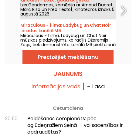
Les Gendarmes, komēdija ar Arnaud Ducret,
Marc Riso un Fred Testot, kinoteāros iznāks 5.
augustā 2026.
Miraculous - filma: Ladybug un Chat Noir
ierodas kanālā M6
Miraculous - filma, Ladybug un Chat Noir
mūzikas piedzīvojums, ko radījis Džeremijs
Zags, tiek demonstrēta kanālā M6 piektdienā
2026. gada 7. augustā plkst. 21:05.
Precizējiet meklēšanu
JAUNUMS
Informācijas vads
+ Lasa
Ceturtdiena
20:50
Peldēšanas čempionāts: pēc
ogļūdeņražiem Seinā — vai sacensības ir
apdraudētas?