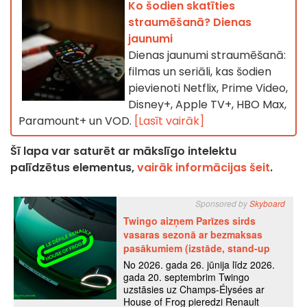
Ko šodien skatīties
straumēšanā? Dienas
jaunumi
Dienas jaunumi straumēšanā:
filmas un seriāli, kas šodien
pievienoti Netflix, Prime Video,
Disney+, Apple TV+, HBO Max,
Paramount+ un VOD.
[Lasīt vairāk]
Šī lapa var saturēt ar mākslīgo intelektu
palīdzētus elementus,
vairāk informācijas šeit
.