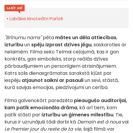
LASĪT ARĪ
Labākie kinoteātri Parīzē
"Brīnumu nams"
pēta
mātes un dēla attiecības
,
izturību
un
spēju izprast dzīves jēgu
, saskaroties ar
nelaimēm. Filma seko Telmai ceļojumā, kas ir gan
konkrēts, gan simbolisks, starp reālās dzīves
pārbaudījumiem un personīgiem atrisinājumiem.
Katrs solis dienasgrāmatas sarakstā kļūst par
iespēju
atjaunot saikni ar pasauli
un sevi, stāstā,
kurā savijas emocijas, piedzīvojumi un cerība.
Filma galvenokārt paredzēta
pieaugušo auditorijai,
kam patīk emocionāla drāma
, kā arī tiem, kam
patīk stāsti par
izturību un ģimenes mīlestību
. Tie,
kurus ir uzrunājuši tādi darbi kā
Demain est à nous
vai
Le Premier jour du reste de ta vie
, šajā filmā var