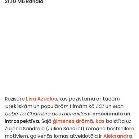
21.10 M6 kanālā.
Režisore
Lisa Azuelos
, kas pazīstama ar tādām
jutekliskām un populārām filmām kā
LOL
un
Mon
bébé
,
La Chambre des merveilles
ir
emocionāla un
introspektīva
. Šajā
ģimenes drāmā, kas
balstīta uz
Žuljēna Sandrela (Julien Sandrel) romāna bestsellera
motīviem, galvenās lomas atveidotāja ir
Aleksandra