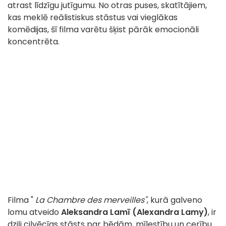
atrast līdzīgu jutīgumu. No otras puses, skatītājiem,
kas meklē reālistiskus stāstus vai vieglākas
komēdijas, šī filma varētu šķist pārāk emocionāli
koncentrēta.
Filma "
La Chambre des merveilles"
, kurā galveno
lomu atveido
Aleksandra Lamī (Alexandra Lamy)
, ir
dziļi cilvēcīgs stāsts par bēdām, mīlestību un cerību.