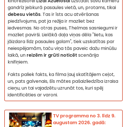
kinorežisorei
Lizai Azuelosai
uzstādīt savu kameru
gandrīz jebkurā pasaules vietā, un, protams, tikai
debesu vietās
. Tas ir īsts acu atvēršanas
piedzīvojums, pat ja režija ir mazliet bez
iedvesmas. No otras puses, Thelmas sasniegumi ir
mazliet pavirši. Lielākā daļa viņas dēla "lietu, kas
jāizdara līdz pasaules galam", tiek uzskatītas par
neiespējamām, taču viņa tās paveic dažu minūšu
laikā, un
reizēm ir grūti noticēt
scenārija
knifiņiem.
Fakts paliek fakts, ka filma ļauj skatītājiem ceļot,
un, pats galvenais, šīs mātes pašaizliedzība izraisa
cieņu, un tai vajadzētu uzrunāt tos, kuri spēj
identificēties ar varoni.
TV programma no 3. līdz 9.
augustam 2026. gadā: