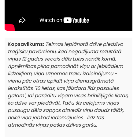
Kopsavilkums:
Telmas ieplānotā dzīve piedzīvo
traģisku pavērsienu, kad negadījuma rezultātā
viņas 12 gadus vecais dēls Luiss nonāk komā.
Apņēmības pilna pamodināt viņu ar jebkādiem
līdzekļiem, viņa uzņemas traku izaicinājumu -
vienu pēc otras izpildīt viņa dienasgrāmatā
ierakstītās "10 lietas, kas jāizdara līdz pasaules
galam", lai parādītu viņam visas brīnišķīgās lietas,
ko dzīve var piedāvāt. Taču šis ceļojums viņas
pusaugu dēla sapņos aizvedīs viņu daudz tālāk,
nekā viņa jebkad iedomājusies... līdz tas
atmodinās viņas pašas dzīves garšu.