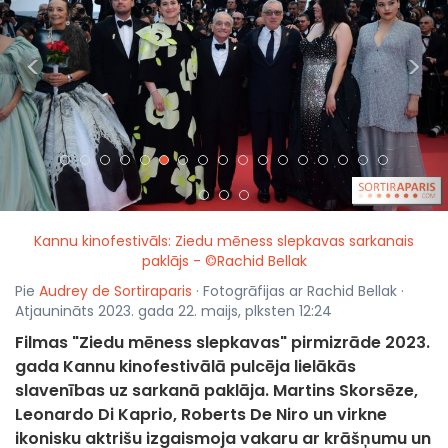
<
>
Kannu kinofestivāls: Ziedu mēness slepkavas sarkanais
paklājs - ©Rachid Bellak
Pie
Audrey de Sortiraparis
· Fotogrāfijas ar Rachid Bellak ·
Atjaunināts 2023. gada 22. maijs, plksten 12:24
Filmas "Ziedu mēness slepkavas" pirmizrāde 2023.
gada Kannu kinofestivālā pulcēja lielākās
slavenības uz sarkanā paklāja. Martins Skorsēze,
Leonardo Di Kaprio, Roberts De Niro un virkne
ikonisku aktrišu izgaismoja vakaru ar krāšņumu un