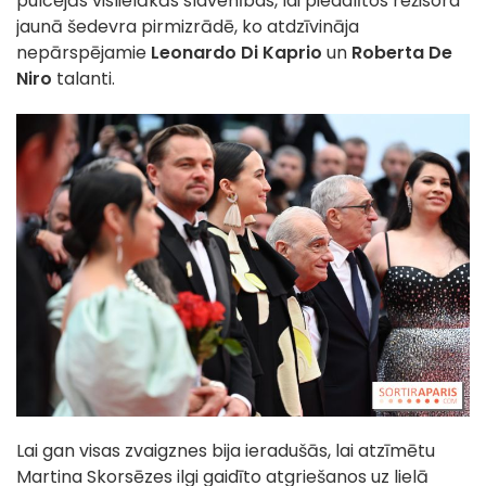
pulcējās vislielākās slavenības, lai piedalītos režisora
jaunā šedevra pirmizrādē, ko atdzīvināja
nepārspējamie
Leonardo Di Kaprio
un
Roberta De
Niro
talanti.
Lai gan visas zvaigznes bija ieradušās, lai atzīmētu
Martina Skorsēzes ilgi gaidīto atgriešanos uz lielā