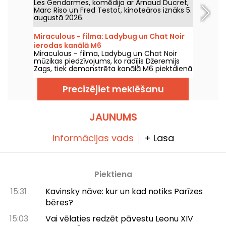
Les Gendarmes, komēdija ar Arnaud Ducret,
Marc Riso un Fred Testot, kinoteāros iznāks 5.
augustā 2026.
Miraculous - filma: Ladybug un Chat Noir
ierodas kanālā M6
Miraculous - filma, Ladybug un Chat Noir
mūzikas piedzīvojums, ko radījis Džeremijs
Zags, tiek demonstrēta kanālā M6 piektdienā
2026. gada 7. augustā plkst. 21:05.
Precizējiet meklēšanu
JAUNUMS
Informācijas vads
+ Lasa
Piektiena
15:31
Kavinsky nāve: kur un kad notiks Parīzes
bēres?
15:03
Vai vēlaties redzēt pāvestu Leonu XIV