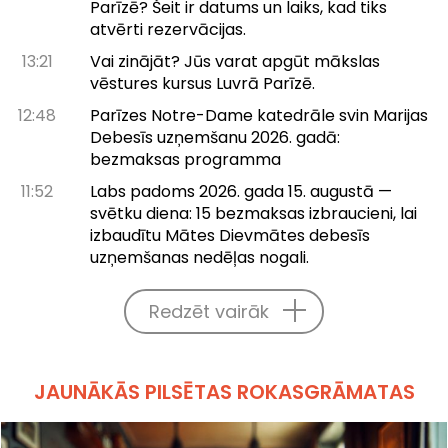
Parīzē? Šeit ir datums un laiks, kad tiks
atvērti rezervācijas.
13:21
Vai zinājāt? Jūs varat apgūt mākslas
vēstures kursus Luvrā Parīzē.
12:48
Parīzes Notre-Dame katedrāle svin Marijas
Debesīs uzņemšanu 2026. gadā:
bezmaksas programma
11:52
Labs padoms 2026. gada 15. augustā —
svētku diena: 15 bezmaksas izbraucieni, lai
izbaudītu Mātes Dievmātes debesīs
uzņemšanas nedēļas nogali.
Redzēt vairāk
JAUNĀKĀS PILSĒTAS ROKASGRĀMATAS