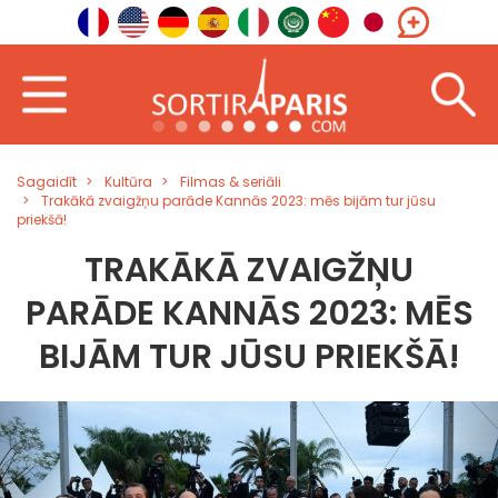
Sagaidīt
Kultūra
Filmas & seriāli
Trakākā zvaigžņu parāde Kannās 2023: mēs bijām tur jūsu
priekšā!
TRAKĀKĀ ZVAIGŽŅU
PARĀDE KANNĀS 2023: MĒS
BIJĀM TUR JŪSU PRIEKŠĀ!