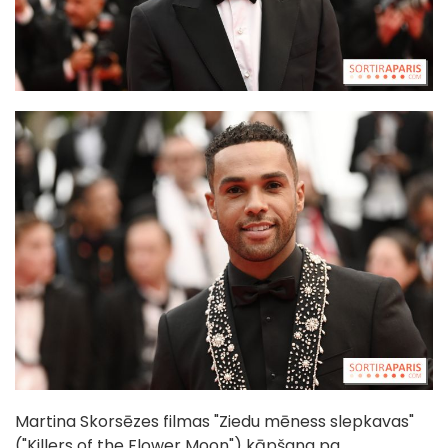
Martina Skorsēzes filmas "Ziedu mēness slepkavas"
("Killers of the Flower Moon") kāpšana pa