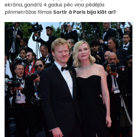
ekrāna, gandrīz 4 gadus pēc viņa pēdējās
pilnmetrāžas filmas
Sortir à Paris bija klāt arī
!