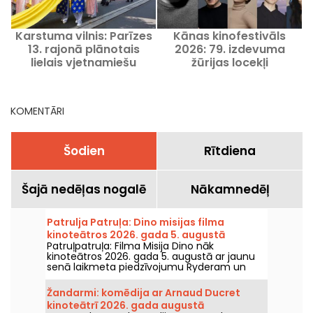
Karstuma vilnis: Parīzes
Kānas kinofestivāls
K
13. rajonā plānotais
2026: 79. izdevuma
lielais vjetnamiešu
žūrijas locekļi
gājiens tiek atlikts.
KOMENTĀRI
Šodien
Rītdiena
Šajā nedēļas nogalē
Nākamnedēļ
Patrulja Patruļa: Dino misijas filma
kinoteātros 2026. gada 5. augustā
Patruļpatruļa: Filma Misija Dino nāk
kinoteātros 2026. gada 5. augustā ar jaunu
senā laikmeta piedzīvojumu Ryderam un
viņa komandai.
Žandarmi: komēdija ar Arnaud Ducret
kinoteātrī 2026. gada augustā