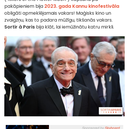
pakāpieniem bija
2023. gada Kannu kinofestivāla
obligāti apmeklējamais vakars! Maģisks kino un
zvaigžņu, kas to padara mūžīgu, tikšanās vakars.
Sortir à Paris
bija klāt, lai iemūžinātu katru mirkli.