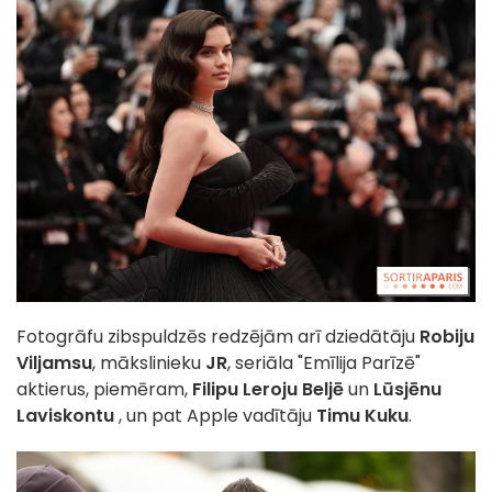
Fotogrāfu zibspuldzēs redzējām arī dziedātāju
Robiju
Viljamsu
, mākslinieku
JR
, seriāla "Emīlija Parīzē"
aktierus, piemēram,
Filipu Leroju Beljē
un
Lūsjēnu
Laviskontu
, un pat Apple vadītāju
Timu Kuku
.