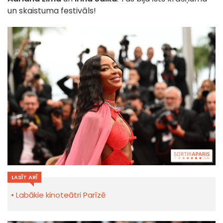
un skaistuma festivāls!
LASĪT ARĪ
Labākie kinoteātri Parīzē