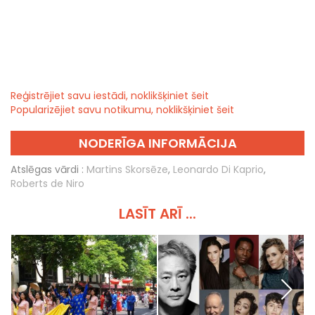
Reģistrējiet savu iestādi, noklikšķiniet šeit
Popularizējiet savu notikumu, noklikšķiniet šeit
NODERĪGA INFORMĀCIJA
Atslēgas vārdi :
Martins Skorsēze
,
Leonardo Di Kaprio
,
Roberts de Niro
LASĪT ARĪ ...