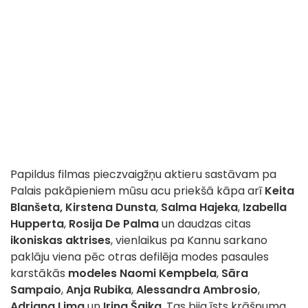
Papildus filmas pieczvaigžņu aktieru sastāvam pa
Palais pakāpieniem mūsu acu priekšā kāpa arī
Keita
Blanšeta,
Kirstena Dunsta
,
Salma Hajeka
,
Izabella
Hupperta
,
Rosija De Palma
un daudzas citas
ikoniskas aktrises
, vienlaikus pa Kannu sarkano
paklāju viena pēc otras defilēja modes pasaules
karstākās
modeles
Naomi Kempbela
,
Sāra
Sampaio
,
Anja Rubika
,
Alessandra Ambrosio
,
Adriana Lima
un
Irina Šaika
. Tas bija īsts krāšņuma