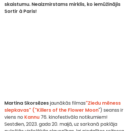
skaistumu. Neaizmirstams mirklis, ko iemūžinājis
Sortir à Paris!
Martina Skorsēzes
jaunākās filmas
"Ziedu mēness
slepkavas" ("Killers of the Flower Moon
") seanss ir
viens no
Kannu
76. kinofestivāla notikumiem!
Sestdien, 2023. gada 20. maijā, uz sarkanā paklāja