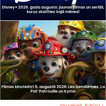
Disney+ 2026. gada augusts: jaunas filmas un seriāli,
kurus skatīties šajā mēnesī
Filmas kinoteātrī 5. augustā 2026: Les Gendarmes, La
Pat’ Patrouille un Kyma
Visi ceļveži : Kultūra >